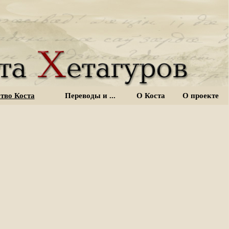
тво Коста
Переводы и ...
О Коста
О проекте