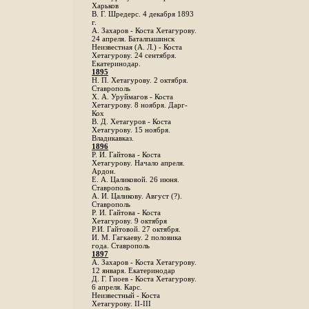
Харьков
B. Г. Шредерс. 4 декабря 1893
г.
А. Захаров - Коста Хетагурову.
24 апреля. Баталпашинск
Неизвестная (А. Л.) - Коста
Хетагурову. 24 сентября.
Екатеринодар.
1895
Н. П. Хетагурову. 2 октября.
Ставрополь
X. А. Уруймагов - Коста
Хетагурову. 8 ноября. Дарг-
Кох
В. Д. Хетагуров - Коста
Хетагурову. 15 ноября.
Владикавказ.
1896
Р. И. Гайтова - Коста
Хетагурову. Начало апреля.
Ардон.
Е. А. Цаликовой. 26 июня.
Ставрополь
А. И. Цаликову. Август (?).
Ставрополь
Р. И. Гайтова - Коста
Хетагурову. 9 октября
Р.И. Гайтовой. 27 октября.
И. М. Гагкаеву. 2 половика
года. Ставрополь
1897
А. Захаров - Коста Хетагурову.
12 января. Екатеринодар
Д. Г. Гиоев - Коста Хетагурову.
6 апреля. Карс.
Неизвестный - Коста
Хетагурову. II-III