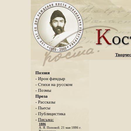
Творчес
Поэзия
- Ирон фæндыр
- Стихи на русском
- Поэмы
Проза
- Рассказы
- Пьесы
- Публицистика
-
Письма:
1886
А. Я. Поповой. 21 мая 1886 г.