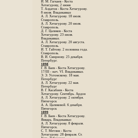
И. М. Гагкаев - Коста
Хетагурову, 2 июня
Т. Алдатов - Коста Хетагурову.
8 июля. Владикавказ
А. Л. Хетагурову. 18 июля.
Ставрополь.
А. Л. Хетагурову. 20 июля.
Ставрополь.
Д. Г. Цаликов - Коста
Хетагурову. 23 июля.
Владикавказ.
А. Л. Хетагурову. 20 августа.
Ставрополь.
И. Т. Гайтову. 2 половина года.
Ставрополь.
В. И. Смирнову. 25 декабря.
Петербург.
1898
Г. В. Баев - Коста Хетагурову.
17/III - нач. VI. Владикавказ.
Э. Э. Ухтомскому. 18 мая.
Петербург
A. Л. Хетагурову. 22 мая.
Петербург
B. Г. Касабиев - Коста
Хетагурову. Сентябрь. Ардон
А. Л. Хетагурову. 2 октября.
Пятигорск
А. А. Цаликовой. 6 декабря.
Пятигорск
1899
Г. В. Баев - Коста Хетагурову.
Январь. Владикавказ
А. Л. Хетагурову. 8 февраля.
Пятигорск.
С. Т. Метлин - Коста
Хетагурову. 28 февраля. Ст.