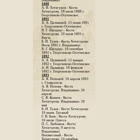
Владикавказ
1888
A. В. Хетагуров - Коста
Хетагурову. 18 июля 1888 г.
Георгиевско-Осетинское.
1891
А. А. Цаликовой. 15 июня 1891
г. Георгиевско-Осетинское
B. Г. Шредерс - Коста
Хетагурову. 20 июля 1891 г.
Керчь
Б. И. Туаев - Коста Хетагурову.
Июль 1891 г. Владикавказ
В. Г. Шредерс. 19 сентября
1891 г. Георгиевско-Осетинское
1892
А. А. Цаликовой. 12 января
1892 г. Георгиевско-Осетинское
А. И. Цаликову. 18 февраля
1892 г. Георгиевско-Осетинское
1893
А. Я. Поповой. 10 апреля 1893
г. Ставрополь
A. Я. Попова - Коста
Хетагурову. Владикавказ. 26
апреля
С. В. Кокиев - Коста
Хетагурову. Владикавказ. 28
мая
Б. И. Туаев - Коста Хетагурову.
19 июня. Грозный
Г. В. Баев - Коста Хетагурову.
16 июля. Одесса
П. С. Любимов - Коста
Хетагурову, 9 августа.
Владикавказ
Неизвестный - Коста
Хетагурову. 24 октября.