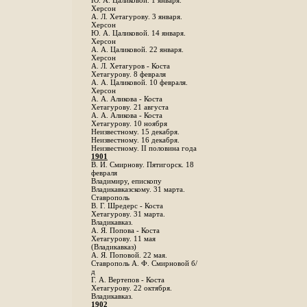
Ю. А. Цаликовой. 1 января.
Херсон
А. Л. Хетагурову. 3 января.
Херсон
Ю. А. Цаликовой. 14 января.
Херсон
А. А. Цаликовой. 22 января.
Херсон
А. Л. Хетагуров - Коста
Хетагурову. 8 февраля
А. А. Цаликовой. 10 февраля.
Херсон
А. А. Аликова - Коста
Хетагурову. 21 августа
А. А. Аликова - Коста
Хетагурову. 10 ноября
Неизвестному. 15 декабря.
Неизвестному. 16 декабря.
Неизвестному. II половина года
1901
В. И. Смирнову. Пятигорск. 18
февраля
Владимиру, епископу
Владикавказскому. 31 марта.
Ставрополь
В. Г. Шредерс - Коста
Хетагурову. 31 марта.
Владикавказ.
А. Я. Попова - Коста
Хетагурову. 11 мая
(Владикавказ)
А. Я. Поповой. 22 мая.
Ставрополь А. Ф. Смирновой б/
д
Г. А. Вертепов - Коста
Хетагурову. 22 октября.
Владикавказ.
1902