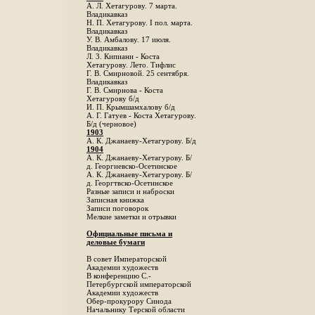
А. Л. Хетагурову. 7 марта.
Владикавказ
Н. П. Хетагурову. I пол. марта.
Владикавказ
У. В. Амбалову. 17 июля.
Владикавказ
Л. 3. Кипиани - Коста
Хетагурову. Лето. Тифлис
Г. В. Смирновой. 25 сентября.
Владикавказ
Г. В. Смирнова - Коста
Хетагурову б/д
И. П. Крымшамхалову б/д
А. Г. Гатуев - Коста Хетагурову.
Б/д (черновое)
1903
А. К. Джанаеву-Хетагурову. Б/д
1904
А. К. Джанаеву-Хетагурову. Б/
д. Георгиевско-Осетинское
А. К. Джанаеву-Хетагурову. Б/
д. Георгтвско-Осетинское
Разные записи и наброски
Записная книжка
Записи поговорок
Мелкие заметки и отрывки
Официальные письма и
деловые бумаги
В совет Императорской
Академии художеств
В конференцию С.-
Петербургской императорской
Академии художеств
Обер-прокурору Синода
Начальнику Терской области