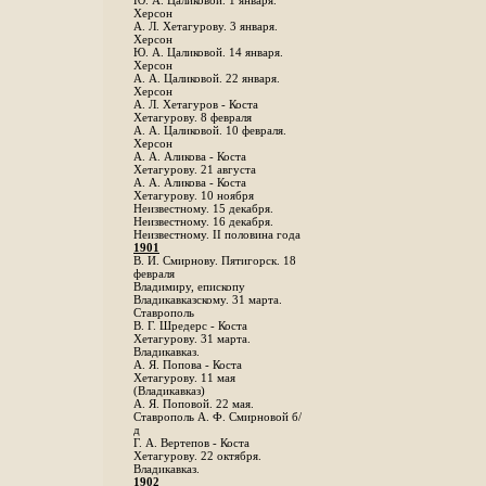
Ю. А. Цаликовой. 1 января.
Херсон
А. Л. Хетагурову. 3 января.
Херсон
Ю. А. Цаликовой. 14 января.
Херсон
А. А. Цаликовой. 22 января.
Херсон
А. Л. Хетагуров - Коста
Хетагурову. 8 февраля
А. А. Цаликовой. 10 февраля.
Херсон
А. А. Аликова - Коста
Хетагурову. 21 августа
А. А. Аликова - Коста
Хетагурову. 10 ноября
Неизвестному. 15 декабря.
Неизвестному. 16 декабря.
Неизвестному. II половина года
1901
В. И. Смирнову. Пятигорск. 18
февраля
Владимиру, епископу
Владикавказскому. 31 марта.
Ставрополь
В. Г. Шредерс - Коста
Хетагурову. 31 марта.
Владикавказ.
А. Я. Попова - Коста
Хетагурову. 11 мая
(Владикавказ)
А. Я. Поповой. 22 мая.
Ставрополь А. Ф. Смирновой б/
д
Г. А. Вертепов - Коста
Хетагурову. 22 октября.
Владикавказ.
1902