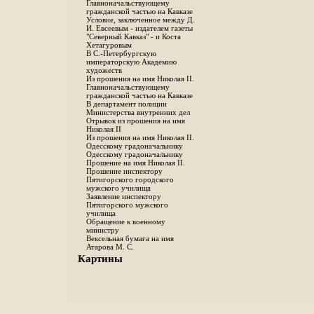
Главноначальствующему
гражданской частью на Кавказе
Условие, заключенное между Д.
И. Евсеевым - издателем газеты
"Северный Кавказ" - и Коста
Хетагуровым
В С.-Петербургскую
императорскую Академию
художеств
Из прошения на имя Николая II.
Главноначальствующему
гражданской частью на Кавказе
В департамент полиции
Министерства внутренних дел
Отрывок из прошения на имя
Николая II
Из прошения на имя Николая II.
Одесскому градоначальнику
Одесскому градоначальнику
Прошение на имя Николая II.
Прошение инспектору
Пятигорского городского
мужского училища
Заявление инспектору
Пятигорского мужского
училища
Обращение к военному
министру
Вексельная бумага на имя
Атарова М. С.
Картины