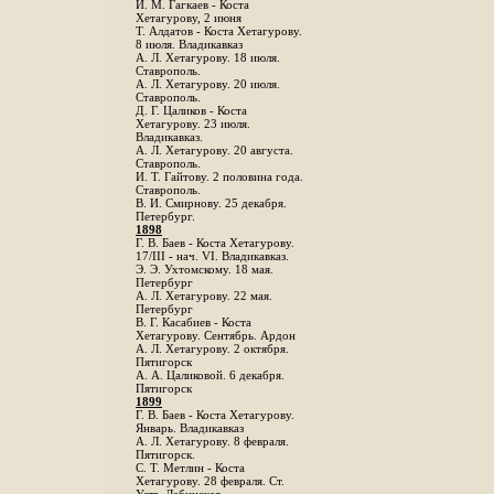
И. М. Гагкаев - Коста
Хетагурову, 2 июня
Т. Алдатов - Коста Хетагурову.
8 июля. Владикавказ
А. Л. Хетагурову. 18 июля.
Ставрополь.
А. Л. Хетагурову. 20 июля.
Ставрополь.
Д. Г. Цаликов - Коста
Хетагурову. 23 июля.
Владикавказ.
А. Л. Хетагурову. 20 августа.
Ставрополь.
И. Т. Гайтову. 2 половина года.
Ставрополь.
В. И. Смирнову. 25 декабря.
Петербург.
1898
Г. В. Баев - Коста Хетагурову.
17/III - нач. VI. Владикавказ.
Э. Э. Ухтомскому. 18 мая.
Петербург
A. Л. Хетагурову. 22 мая.
Петербург
B. Г. Касабиев - Коста
Хетагурову. Сентябрь. Ардон
А. Л. Хетагурову. 2 октября.
Пятигорск
А. А. Цаликовой. 6 декабря.
Пятигорск
1899
Г. В. Баев - Коста Хетагурову.
Январь. Владикавказ
А. Л. Хетагурову. 8 февраля.
Пятигорск.
С. Т. Метлин - Коста
Хетагурову. 28 февраля. Ст.