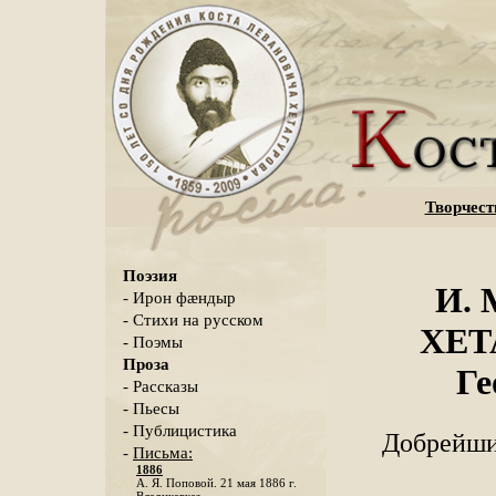
Творчест
Поэзия
И.
- Ирон фæндыр
- Стихи на русском
ХЕТА
- Поэмы
Проза
Ге
- Рассказы
- Пьесы
- Публицистика
Добрейши
-
Письма:
1886
А. Я. Поповой. 21 мая 1886 г.