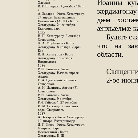
Иоанны ку
Харьков
B. Г. Шредерс. 4 декабря 1893
зӕрдиагона
г.
А. Захаров - Коста Хетагурову.
дӕм хостӕ
24 апреля. Баталпашинск
Неизвестная (А. Л.) - Коста
Хетагурову. 24 сентября.
ӕнхъӕлмӕ к
Екатеринодар.
1895
Будьте сч
Н. П. Хетагурову. 2 октября.
Ставрополь
что на зав
X. А. Уруймагов - Коста
Хетагурову. 8 ноября. Дарг-
Кох
области.
В. Д. Хетагуров - Коста
Хетагурову. 15 ноября.
Владикавказ.
1896
Священни
Р. И. Гайтова - Коста
Хетагурову. Начало апреля.
Ардон.
2-ое июня
Е. А. Цаликовой. 26 июня.
Ставрополь
А. И. Цаликову. Август (?).
Ставрополь
Р. И. Гайтова - Коста
Хетагурову. 9 октября
Р.И. Гайтовой. 27 октября.
И. М. Гагкаеву. 2 половика
года. Ставрополь
1897
А. Захаров - Коста Хетагурову.
12 января. Екатеринодар
Д. Г. Гиоев - Коста Хетагурову.
6 апреля. Карс.
Неизвестный - Коста
Хетагурову. II-III