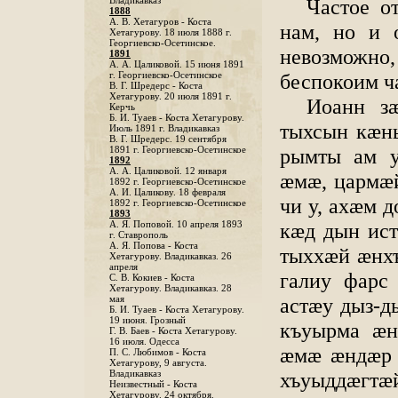
Частое о
Владикавказ
1888
A. В. Хетагуров - Коста
нам, но и 
Хетагурову. 18 июля 1888 г.
Георгиевско-Осетинское.
невозможно,
1891
А. А. Цаликовой. 15 июня 1891
беспокоим ч
г. Георгиевско-Осетинское
B. Г. Шредерс - Коста
Хетагурову. 20 июля 1891 г.
Иоанн з
Керчь
Б. И. Туаев - Коста Хетагурову.
тыхсын кӕн
Июль 1891 г. Владикавказ
В. Г. Шредерс. 19 сентября
рымты ам у
1891 г. Георгиевско-Осетинское
1892
А. А. Цаликовой. 12 января
ӕмӕ, цармӕ
1892 г. Георгиевско-Осетинское
А. И. Цаликову. 18 февраля
чи у, ахӕм 
1892 г. Георгиевско-Осетинское
1893
кӕд дын ис
А. Я. Поповой. 10 апреля 1893
г. Ставрополь
A. Я. Попова - Коста
тыххӕй ӕнхъ
Хетагурову. Владикавказ. 26
апреля
галиу фарс
С. В. Кокиев - Коста
Хетагурову. Владикавказ. 28
астӕу дыз-д
мая
Б. И. Туаев - Коста Хетагурову.
19 июня. Грозный
къуырма ӕн
Г. В. Баев - Коста Хетагурову.
16 июля. Одесса
ӕмӕ ӕндӕр 
П. С. Любимов - Коста
Хетагурову, 9 августа.
хъуыддӕгт
Владикавказ
Неизвестный - Коста
Хетагурову. 24 октября.