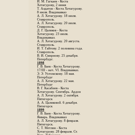
И. М. Гагкаев - Коста
Хетагурову, 2 июня
Т. Алдатов - Коста Хетагурову.
8 июля. Владикавказ
А. Л. Хетагурову. 18 июля.
Ставрополь.
А. Л. Хетагурову. 20 июля.
Ставрополь.
Д. Г. Цаликов - Коста
Хетагурову. 23 июля.
Владикавказ.
А. Л. Хетагурову. 20 августа.
Ставрополь.
И. Т. Гайтову. 2 половина года.
Ставрополь.
В. И. Смирнову. 25 декабря.
Петербург.
1898
Г. В. Баев - Коста Хетагурову.
17/III - нач. VI. Владикавказ.
Э. Э. Ухтомскому. 18 мая.
Петербург
A. Л. Хетагурову. 22 мая.
Петербург
B. Г. Касабиев - Коста
Хетагурову. Сентябрь. Ардон
А. Л. Хетагурову. 2 октября.
Пятигорск
А. А. Цаликовой. 6 декабря.
Пятигорск
1899
Г. В. Баев - Коста Хетагурову.
Январь. Владикавказ
А. Л. Хетагурову. 8 февраля.
Пятигорск.
С. Т. Метлин - Коста
Хетагурову. 28 февраля. Ст.