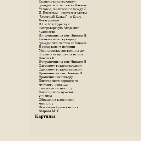
Главноначальствующему
гражданской частью на Кавказе
Условие, заключенное между Д.
И. Евсеевым - издателем газеты
"Северный Кавказ" - и Коста
Хетагуровым
В С.-Петербургскую
императорскую Академию
художеств
Из прошения на имя Николая II.
Главноначальствующему
гражданской частью на Кавказе
В департамент полиции
Министерства внутренних дел
Отрывок из прошения на имя
Николая II
Из прошения на имя Николая II.
Одесскому градоначальнику
Одесскому градоначальнику
Прошение на имя Николая II.
Прошение инспектору
Пятигорского городского
мужского училища
Заявление инспектору
Пятигорского мужского
училища
Обращение к военному
министру
Вексельная бумага на имя
Атарова М. С.
Картины