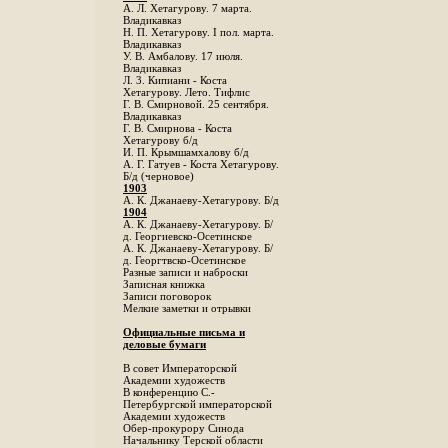
А. Л. Хетагурову. 7 марта.
Владикавказ
Н. П. Хетагурову. I пол. марта.
Владикавказ
У. В. Амбалову. 17 июля.
Владикавказ
Л. 3. Кипиани - Коста
Хетагурову. Лето. Тифлис
Г. В. Смирновой. 25 сентября.
Владикавказ
Г. В. Смирнова - Коста
Хетагурову б/д
И. П. Крымшамхалову б/д
А. Г. Гатуев - Коста Хетагурову.
Б/д (черновое)
1903
А. К. Джанаеву-Хетагурову. Б/д
1904
А. К. Джанаеву-Хетагурову. Б/
д. Георгиевско-Осетинское
А. К. Джанаеву-Хетагурову. Б/
д. Георгтвско-Осетинское
Разные записи и наброски
Записная книжка
Записи поговорок
Мелкие заметки и отрывки
Официальные письма и
деловые бумаги
В совет Императорской
Академии художеств
В конференцию С.-
Петербургской императорской
Академии художеств
Обер-прокурору Синода
Начальнику Терской области