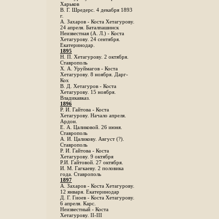
Харьков
B. Г. Шредерс. 4 декабря 1893
г.
А. Захаров - Коста Хетагурову.
24 апреля. Баталпашинск
Неизвестная (А. Л.) - Коста
Хетагурову. 24 сентября.
Екатеринодар.
1895
Н. П. Хетагурову. 2 октября.
Ставрополь
X. А. Уруймагов - Коста
Хетагурову. 8 ноября. Дарг-
Кох
В. Д. Хетагуров - Коста
Хетагурову. 15 ноября.
Владикавказ.
1896
Р. И. Гайтова - Коста
Хетагурову. Начало апреля.
Ардон.
Е. А. Цаликовой. 26 июня.
Ставрополь
А. И. Цаликову. Август (?).
Ставрополь
Р. И. Гайтова - Коста
Хетагурову. 9 октября
Р.И. Гайтовой. 27 октября.
И. М. Гагкаеву. 2 половика
года. Ставрополь
1897
А. Захаров - Коста Хетагурову.
12 января. Екатеринодар
Д. Г. Гиоев - Коста Хетагурову.
6 апреля. Карс.
Неизвестный - Коста
Хетагурову. II-III