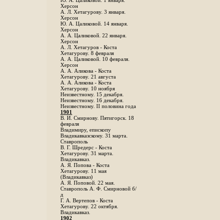
Ю. А. Цаликовой. 1 января.
Херсон
А. Л. Хетагурову. 3 января.
Херсон
Ю. А. Цаликовой. 14 января.
Херсон
А. А. Цаликовой. 22 января.
Херсон
А. Л. Хетагуров - Коста
Хетагурову. 8 февраля
А. А. Цаликовой. 10 февраля.
Херсон
А. А. Аликова - Коста
Хетагурову. 21 августа
А. А. Аликова - Коста
Хетагурову. 10 ноября
Неизвестному. 15 декабря.
Неизвестному. 16 декабря.
Неизвестному. II половина года
1901
В. И. Смирнову. Пятигорск. 18
февраля
Владимиру, епископу
Владикавказскому. 31 марта.
Ставрополь
В. Г. Шредерс - Коста
Хетагурову. 31 марта.
Владикавказ.
А. Я. Попова - Коста
Хетагурову. 11 мая
(Владикавказ)
А. Я. Поповой. 22 мая.
Ставрополь А. Ф. Смирновой б/
д
Г. А. Вертепов - Коста
Хетагурову. 22 октября.
Владикавказ.
1902