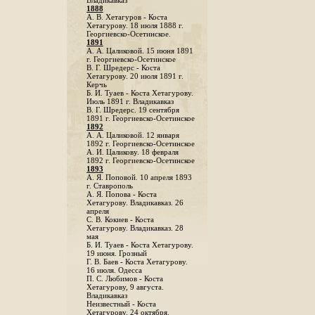
Владикавказ
1888
A. В. Хетагуров - Коста
Хетагурову. 18 июля 1888 г.
Георгиевско-Осетинское.
1891
А. А. Цаликовой. 15 июня 1891
г. Георгиевско-Осетинское
B. Г. Шредерс - Коста
Хетагурову. 20 июля 1891 г.
Керчь
Б. И. Туаев - Коста Хетагурову.
Июль 1891 г. Владикавказ
В. Г. Шредерс. 19 сентября
1891 г. Георгиевско-Осетинское
1892
А. А. Цаликовой. 12 января
1892 г. Георгиевско-Осетинское
А. И. Цаликову. 18 февраля
1892 г. Георгиевско-Осетинское
1893
А. Я. Поповой. 10 апреля 1893
г. Ставрополь
A. Я. Попова - Коста
Хетагурову. Владикавказ. 26
апреля
С. В. Кокиев - Коста
Хетагурову. Владикавказ. 28
мая
Б. И. Туаев - Коста Хетагурову.
19 июня. Грозный
Г. В. Баев - Коста Хетагурову.
16 июля. Одесса
П. С. Любимов - Коста
Хетагурову, 9 августа.
Владикавказ
Неизвестный - Коста
Хетагурову. 24 октября.