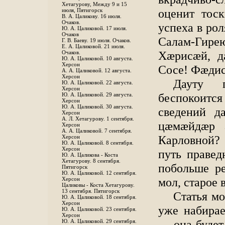
Хетагурову, Между 9 и 15
оценит тоск
июля, Пятигорск
В. А. Цаликову. 16 июля.
Очаков.
успеха в рол
Ю. А. Цаликовой. 17 июля.
Очаков
Салам-Гире
Г. В. Баеву. 19 июля. Очаков.
Е. А. Цаликовой. 21 июля.
Хӕрисӕй, д
Очаков.
Ю. А. Цаликовой. 10 августа.
Херсон
Сосе! Фӕдис
А. А. Цаликовой. 12 августа.
Херсон
Дауту п
Ю. А. Цаликовой. 22 августа.
Херсон
беспокоитс
Ю. А. Цаликовой. 29 августа.
Херсон
Ю. А. Цаликовой. 30 августа.
сведений д
Херсон
А. Л. Хетагурову. 1 сентября.
цӕмӕйдӕр ӕ
Херсон
А. А. Цаликовой. 7 сентября.
Карловной?
Херсон
Ю. А. Цаликовой. 8 сентября.
Херсон
путь правед
Ю. А. Цаликова - Коста
Хетагурову. 8 сентября.
побольше ре
Пятигорск
Ю. А. Цаликовой. 12 сентября.
мол, старое 
Херсон
Цаликовы - Коста Хетагурову.
13 сентября. Пятигорск
Статья м
Ю. А. Цаликовой. 18 сентября.
Херсон
уже набирае
Ю. А. Цаликовой. 23 сентября.
Херсон
— она будет
Ю. А. Цаликовой. 29 сентября.