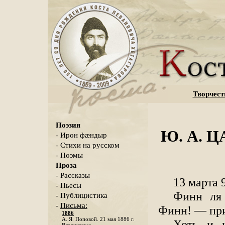
Творчест
Поэзия
Ю. А. Ц
- Ирон фæндыр
- Стихи на русском
- Поэмы
Проза
- Рассказы
13 марта 
- Пьесы
Финн ля
- Публицистика
-
Письма:
Финн! — при
1886
А. Я. Поповой. 21 мая 1886 г.
Хоть и н