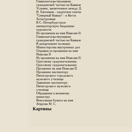
Главноначальствующему
гражданской частью на Кавказе
Условие, заключенное между Д.
И. Евсеевым - издателем газеты
"Северный Кавказ" - и Коста
Хетагуровым
В С.-Петербургскую
императорскую Академию
художеств
Из прошения на имя Николая II.
Главноначальствующему
гражданской частью на Кавказе
В департамент полиции
Министерства внутренних дел
Отрывок из прошения на имя
Николая II
Из прошения на имя Николая II.
Одесскому градоначальнику
Одесскому градоначальнику
Прошение на имя Николая II.
Прошение инспектору
Пятигорского городского
мужского училища
Заявление инспектору
Пятигорского мужского
училища
Обращение к военному
министру
Вексельная бумага на имя
Атарова М. С.
Картины