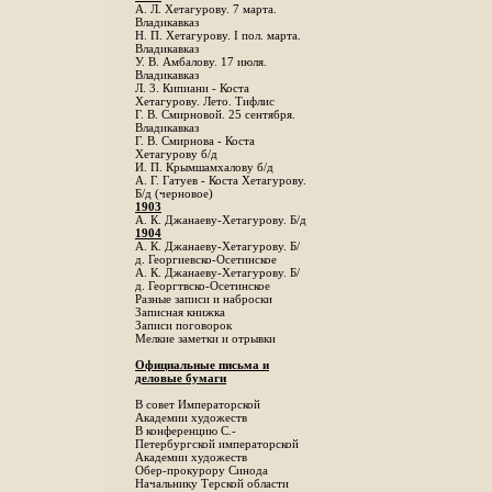
А. Л. Хетагурову. 7 марта.
Владикавказ
Н. П. Хетагурову. I пол. марта.
Владикавказ
У. В. Амбалову. 17 июля.
Владикавказ
Л. 3. Кипиани - Коста
Хетагурову. Лето. Тифлис
Г. В. Смирновой. 25 сентября.
Владикавказ
Г. В. Смирнова - Коста
Хетагурову б/д
И. П. Крымшамхалову б/д
А. Г. Гатуев - Коста Хетагурову.
Б/д (черновое)
1903
А. К. Джанаеву-Хетагурову. Б/д
1904
А. К. Джанаеву-Хетагурову. Б/
д. Георгиевско-Осетинское
А. К. Джанаеву-Хетагурову. Б/
д. Георгтвско-Осетинское
Разные записи и наброски
Записная книжка
Записи поговорок
Мелкие заметки и отрывки
Официальные письма и
деловые бумаги
В совет Императорской
Академии художеств
В конференцию С.-
Петербургской императорской
Академии художеств
Обер-прокурору Синода
Начальнику Терской области