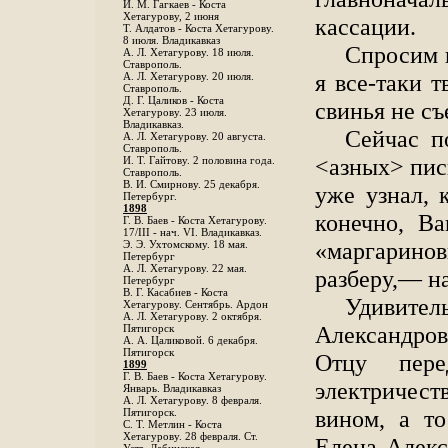
И. М. Гагкаев - Коста
Хетагурову, 2 июня
кассации.
Т. Алдатов - Коста Хетагурову.
8 июля. Владикавказ
Спросим ю
А. Л. Хетагурову. 18 июля.
Ставрополь.
я все-таки 
А. Л. Хетагурову. 20 июля.
Ставрополь.
Д. Г. Цаликов - Коста
свинья не съ
Хетагурову. 23 июля.
Владикавказ.
Сейчас п
А. Л. Хетагурову. 20 августа.
Ставрополь.
<азных> пись
И. Т. Гайтову. 2 половина года.
Ставрополь.
В. И. Смирнову. 25 декабря.
уже узнал, 
Петербург.
1898
конечно, В
Г. В. Баев - Коста Хетагурову.
17/III - нач. VI. Владикавказ.
«маргариновы
Э. Э. Ухтомскому. 18 мая.
Петербург
A. Л. Хетагурову. 22 мая.
разберу,— н
Петербург
B. Г. Касабиев - Коста
Удивите
Хетагурову. Сентябрь. Ардон
А. Л. Хетагурову. 2 октября.
Александро
Пятигорск
А. А. Цаликовой. 6 декабря.
Пятигорск
Отцу пере
1899
Г. В. Баев - Коста Хетагурову.
электричест
Январь. Владикавказ
А. Л. Хетагурову. 8 февраля.
вином, а то
Пятигорск.
С. Т. Метлин - Коста
Хетагурову. 28 февраля. Ст.
Елена Алекс