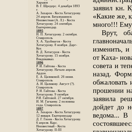
Харьков
заявил кн. 
B. Г. Шредерс. 4 декабря 1893
г.
А. Захаров - Коста Хетагурову.
«Какие же, к
24 апреля. Баталпашинск
Неизвестная (А. Л.) - Коста
много!!! Ем
Хетагурову. 24 сентября.
Екатеринодар.
Врут, об
1895
Н. П. Хетагурову. 2 октября.
Ставрополь
главнонач
X. А. Уруймагов - Коста
Хетагурову. 8 ноября. Дарг-
изменить, и
Кох
В. Д. Хетагуров - Коста
от Каха- нов
Хетагурову. 15 ноября.
Владикавказ.
1896
совета и теп
Р. И. Гайтова - Коста
Хетагурову. Начало апреля.
назад. Форм
Ардон.
Е. А. Цаликовой. 26 июня.
обжаловать 
Ставрополь
А. И. Цаликову. Август (?).
Ставрополь
прошении на
Р. И. Гайтова - Коста
Хетагурову. 9 октября
заявила ре
Р.И. Гайтовой. 27 октября.
И. М. Гагкаеву. 2 половика
дойдет до н
года. Ставрополь
1897
А. Захаров - Коста Хетагурову.
ведома... В 
12 января. Екатеринодар
Д. Г. Гиоев - Коста Хетагурову.
состоявшее
6 апреля. Карс.
Неизвестный - Коста
главнонач
Хетагурову. II-III