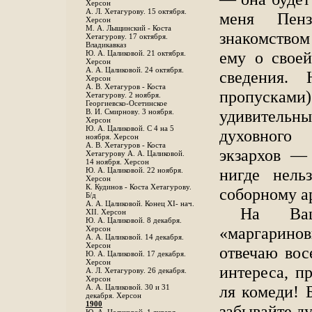
Херсон
А. Л. Хетагурову. 15 октября.
меня Пенз
Херсон
М. А. Лыщинский - Коста
знакомством
Хетагурову. 17 октября.
Владикавказ
ему о своей
Ю. А. Цаликовой. 21 октября.
Херсон
А. А. Цаликовой. 24 октября.
сведения.
Херсон
A. В. Хетагуров - Коста
пропускам
Хетагурову. 2 ноября.
Георгиевско-Осетинское
удивительны
B. И. Смирнову. 3 ноября.
Херсон
Ю. А. Цаликовой. С 4 на 5
духовного
ноября. Херсон
А. В. Хетагуров - Коста
экзархов — 
Хетагурову А. А. Цаликовой.
14 ноября. Херсон
нигде нель
Ю. А. Цаликовой. 22 ноября.
Херсон
К. Кудинов - Коста Хетагурову.
соборному а
Б/д
А. А. Цаликовой. Конец XI- нач.
На Ваш
XII. Херсон
Ю. А. Цаликовой. 8 декабря.
«маргарино
Херсон
А. А. Цаликовой. 14 декабря.
Херсон
отвечаю во
Ю. А. Цаликовой. 17 декабря.
Херсон
интереса, п
А. Л. Хетагурову. 26 декабря.
Херсон
ля комеди! 
А. А. Цаликовой. 30 и 31
декабря. Херсон
1900
забывайте д