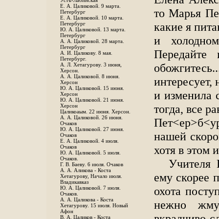
Устъ-Лабинская
Е. А. Цаликовой. 9 марта.
то Марья Пет
Петербург
Е. А. Цаликовой. 10 марта.
какие я пита
Петербург
Ю. А. Цаликовой. 13 марта.
Петербург
и холодном
А. А. Цаликовой. 28 марта.
Петербург
Передайте 
А. И. Цаликову. 8 мая.
Петербург.
обожгитесь.
А. Л. Хетагурову. 3 июня,
Херсон.
А. А. Цаликовой. 8 июня.
интересует, 
Херсон
Ю. А. Цаликовой. 15 июня.
и изменила 
Херсон
Ю. А. Цаликовой. 21 июня.
тогда, все р
Херсон
Цаликоаым. 22 июня. Херсон.
А. А. Цаликовой. 26 июня.
Пет<ер>б<у
Очаков
Ю. А. Цаликовой. 27 июня.
нашей скорой
Очаков
Е. А. Цаликовой. 4 июля.
хотя в этом 
Очаков
Ю. А. Цаликовой. 5 июля.
Очаков.
Учителя 
Г. В. Баеву. 6 июля. Очаков
А. А. Аликова - Коста
ему скорее 
Хетагурову, Начало июля.
Владикавказ
охота посту
Ю. А. Цаликовой. 7 июля.
Очаков.
А. А. Цаликова - Коста
нежно жму
Хетагурову. 15 июля. Новый
Афон
вкрадчиво-сл
В. А. Цаликов - Коста