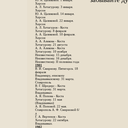
Ю. А. Цаликовой. 1 января.
Херсон
А. Л. Хетагурову. 3 января.
Херсон
Ю. А. Цаликовой. 14 января.
Херсон
А. А. Цаликовой. 22 января.
Херсон
А. Л. Хетагуров - Коста
Хетагурову. 8 февраля
А. А. Цаликовой. 10 февраля.
Херсон
А. А. Аликова - Коста
Хетагурову. 21 августа
А. А. Аликова - Коста
Хетагурову. 10 ноября
Неизвестному. 15 декабря.
Неизвестному. 16 декабря.
Неизвестному. II половина года
1901
В. И. Смирнову. Пятигорск. 18
февраля
Владимиру, епископу
Владикавказскому. 31 марта.
Ставрополь
В. Г. Шредерс - Коста
Хетагурову. 31 марта.
Владикавказ.
А. Я. Попова - Коста
Хетагурову. 11 мая
(Владикавказ)
А. Я. Поповой. 22 мая.
Ставрополь А. Ф. Смирновой б/
д
Г. А. Вертепов - Коста
Хетагурову. 22 октября.
Владикавказ.
1902