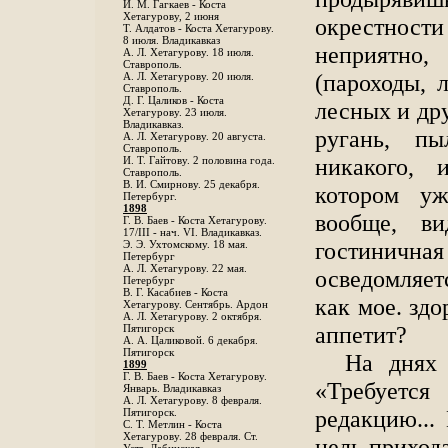
И. М. Гагкаев - Коста
Хетагурову, 2 июня
окрестност
Т. Алдатов - Коста Хетагурову.
8 июля. Владикавказ
неприятно
А. Л. Хетагурову. 18 июля.
Ставрополь.
(пароходы, л
А. Л. Хетагурову. 20 июля.
Ставрополь.
Д. Г. Цаликов - Коста
лесных и дру
Хетагурову. 23 июля.
Владикавказ.
ругань, п
А. Л. Хетагурову. 20 августа.
Ставрополь.
никакого, 
И. Т. Гайтову. 2 половина года.
Ставрополь.
В. И. Смирнову. 25 декабря.
котором уж
Петербург.
1898
вообще, в
Г. В. Баев - Коста Хетагурову.
17/III - нач. VI. Владикавказ.
гостинич
Э. Э. Ухтомскому. 18 мая.
Петербург
A. Л. Хетагурову. 22 мая.
осведомляет
Петербург
B. Г. Касабиев - Коста
как мое. зд
Хетагурову. Сентябрь. Ардон
А. Л. Хетагурову. 2 октября.
аппетит?
Пятигорск
А. А. Цаликовой. 6 декабря.
Пятигорск
На днях 
1899
Г. В. Баев - Коста Хетагурову.
«Требуетс
Январь. Владикавказ
А. Л. Хетагурову. 8 февраля.
редакцию... 
Пятигорск.
С. Т. Метлин - Коста
Хетагурову. 28 февраля. Ст.
цель прихода