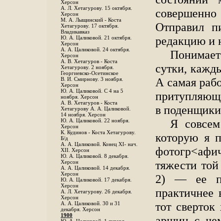
Херсон
А. Л. Хетагурову. 15 октября.
совершенно 
Херсон
М. А. Лыщинский - Коста
Отправил пи
Хетагурову. 17 октября.
Владикавказ
редакцию и 
Ю. А. Цаликовой. 21 октября.
Херсон
А. А. Цаликовой. 24 октября.
Понимаете
Херсон
A. В. Хетагуров - Коста
сутки, кажды
Хетагурову. 2 ноября.
Георгиевско-Осетинское
А самая рабо
B. И. Смирнову. 3 ноября.
Херсон
Ю. А. Цаликовой. С 4 на 5
притупляюще
ноября. Херсон
А. В. Хетагуров - Коста
в поденщик
Хетагурову А. А. Цаликовой.
14 ноября. Херсон
Я совсем
Ю. А. Цаликовой. 22 ноября.
Херсон
К. Кудинов - Коста Хетагурову.
которую я п
Б/д
А. А. Цаликовой. Конец XI- нач.
фотогр<афи
XII. Херсон
Ю. А. Цаликовой. 8 декабря.
тяжести той
Херсон
А. А. Цаликовой. 14 декабря.
Херсон
2) — ее п
Ю. А. Цаликовой. 17 декабря.
Херсон
практичнее 
А. Л. Хетагурову. 26 декабря.
Херсон
тот сверток
А. А. Цаликовой. 30 и 31
декабря. Херсон
1900
аршин с чем