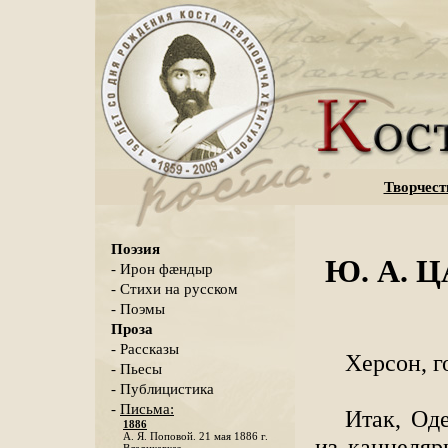
Творчест
Поэзия
Ю. А. Ц
- Ирон фæндыр
- Стихи на русском
- Поэмы
Проза
- Рассказы
Херсон, 
- Пьесы
- Публицистика
-
Письма:
Итак, Од
1886
А. Я. Поповой. 21 мая 1886 г.
из канцеляр