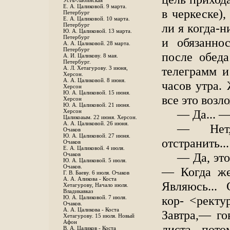
Устъ-Лабинская
Е. А. Цаликовой. 9 марта.
в черкеске),
Петербург
Е. А. Цаликовой. 10 марта.
ли я когда-н
Петербург
Ю. А. Цаликовой. 13 марта.
Петербург
и обязаннос
А. А. Цаликовой. 28 марта.
Петербург
после обеда
А. И. Цаликову. 8 мая.
Петербург.
телеграмм и
А. Л. Хетагурову. 3 июня,
Херсон.
А. А. Цаликовой. 8 июня.
часов утра. 
Херсон
Ю. А. Цаликовой. 15 июня.
все это возл
Херсон
Ю. А. Цаликовой. 21 июня.
— Да... —
Херсон
Цаликоаым. 22 июня. Херсон.
А. А. Цаликовой. 26 июня.
— Нет,
Очаков
Ю. А. Цаликовой. 27 июня.
отстранить..
Очаков
Е. А. Цаликовой. 4 июля.
— Да, эт
Очаков
Ю. А. Цаликовой. 5 июля.
Очаков.
— Когда же
Г. В. Баеву. 6 июля. Очаков
А. А. Аликова - Коста
Являюсь...
Хетагурову, Начало июля.
Владикавказ
кор- <ректур
Ю. А. Цаликовой. 7 июля.
Очаков.
А. А. Цаликова - Коста
Завтра,— го
Хетагурову. 15 июля. Новый
Афон
листа, пото
В. А. Цаликов - Коста