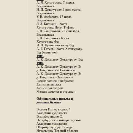
А. Л. Хетагурову. 7 марта.
Владикавказ
Н. П. Хетагурову. I пол. марта.
Владикавказ
У. В. Амбалову. 17 июля.
Владикавказ
Л. 3. Кипиани - Коста
Хетагурову. Лето. Тифлис
Г. В. Смирновой. 25 сентября.
Владикавказ
Г. В. Смирнова - Коста
Хетагурову б/д
И. П. Крымшамхалову б/д
А. Г. Гатуев - Коста Хетагурову.
Б/д (черновое)
1903
А. К. Джанаеву-Хетагурову. Б/д
1904
А. К. Джанаеву-Хетагурову. Б/
д. Георгиевско-Осетинское
А. К. Джанаеву-Хетагурову. Б/
д. Георгтвско-Осетинское
Разные записи и наброски
Записная книжка
Записи поговорок
Мелкие заметки и отрывки
Официальные письма и
деловые бумаги
В совет Императорской
Академии художеств
В конференцию С.-
Петербургской императорской
Академии художеств
Обер-прокурору Синода
Начальнику Терской области