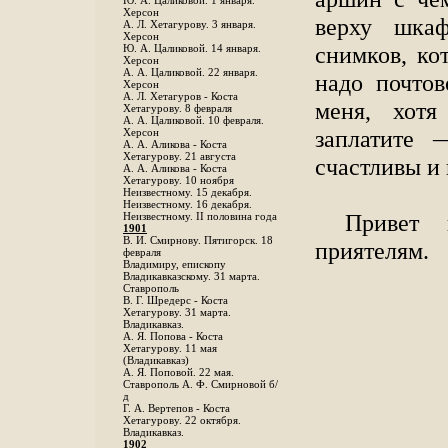
Ю. А. Цаликовой. 1 января.
Херсон
верху шкаф
А. Л. Хетагурову. 3 января.
Херсон
снимков, ко
Ю. А. Цаликовой. 14 января.
Херсон
А. А. Цаликовой. 22 января.
надо почто
Херсон
А. Л. Хетагуров - Коста
меня, хотя 
Хетагурову. 8 февраля
А. А. Цаликовой. 10 февраля.
заплатите 
Херсон
А. А. Аликова - Коста
Хетагурову. 21 августа
счастливы и
А. А. Аликова - Коста
Хетагурову. 10 ноября
Неизвестному. 15 декабря.
Неизвестному. 16 декабря.
Привет 
Неизвестному. II половина года
1901
В. И. Смирнову. Пятигорск. 18
приятелям.
февраля
Владимиру, епископу
Владикавказскому. 31 марта.
Ставрополь
В. Г. Шредерс - Коста
Хетагурову. 31 марта.
Владикавказ.
А. Я. Попова - Коста
Хетагурову. 11 мая
(Владикавказ)
А. Я. Поповой. 22 мая.
Ставрополь А. Ф. Смирновой б/
д
Г. А. Вертепов - Коста
Хетагурову. 22 октября.
Владикавказ.
1902