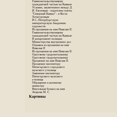
Главноначальствующему
гражданской частью на Кавказе
Условие, заключенное между Д.
И. Евсеевым - издателем газеты
"Северный Кавказ" - и Коста
Хетагуровым
В С.-Петербургскую
императорскую Академию
художеств
Из прошения на имя Николая II.
Главноначальствующему
гражданской частью на Кавказе
В департамент полиции
Министерства внутренних дел
Отрывок из прошения на имя
Николая II
Из прошения на имя Николая II.
Одесскому градоначальнику
Одесскому градоначальнику
Прошение на имя Николая II.
Прошение инспектору
Пятигорского городского
мужского училища
Заявление инспектору
Пятигорского мужского
училища
Обращение к военному
министру
Вексельная бумага на имя
Атарова М. С.
Картины