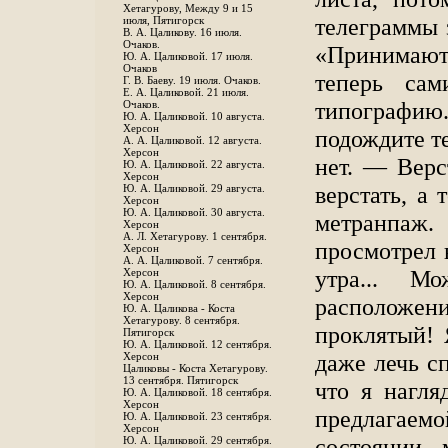
Хетагурову, Между 9 и 15
телеграммы з
июля, Пятигорск
В. А. Цаликову. 16 июля.
Очаков.
«Принимают.
Ю. А. Цаликовой. 17 июля.
Очаков
теперь сам
Г. В. Баеву. 19 июля. Очаков.
Е. А. Цаликовой. 21 июля.
типографию
Очаков.
Ю. А. Цаликовой. 10 августа.
Херсон
подождите те
А. А. Цаликовой. 12 августа.
Херсон
нет. — Верс
Ю. А. Цаликовой. 22 августа.
Херсон
верстать, а
Ю. А. Цаликовой. 29 августа.
Херсон
Ю. А. Цаликовой. 30 августа.
метранпаж.
Херсон
А. Л. Хетагурову. 1 сентября.
просмотрел 
Херсон
А. А. Цаликовой. 7 сентября.
утра... М
Херсон
Ю. А. Цаликовой. 8 сентября.
Херсон
расположени
Ю. А. Цаликова - Коста
Хетагурову. 8 сентября.
проклятый! 
Пятигорск
Ю. А. Цаликовой. 12 сентября.
даже лечь сп
Херсон
Цаликовы - Коста Хетагурову.
13 сентября. Пятигорск
что я нагля
Ю. А. Цаликовой. 18 сентября.
Херсон
предлагае
Ю. А. Цаликовой. 23 сентября.
Херсон
состоянии 
Ю. А. Цаликовой. 29 сентября.