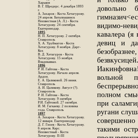
Харьков
довольно 
B. Г. Шредерс. 4 декабря 1893
г.
А. Захаров - Коста Хетагурову.
гимназич<е
24 апреля. Баталпашинск
Неизвестная (А. Л.) - Коста
видимо-неви
Хетагурову. 24 сентября.
Екатеринодар.
кавалера (я 
1895
Н. П. Хетагурову. 2 октября.
Ставрополь
девиц и да
X. А. Уруймагов - Коста
Хетагурову. 8 ноября. Дарг-
безобразне
Кох
В. Д. Хетагуров - Коста
безвкусиц
Хетагурову. 15 ноября.
Владикавказ.
1896
Иакинфовна!
Р. И. Гайтова - Коста
Хетагурову. Начало апреля.
вольной п
Ардон.
Е. А. Цаликовой. 26 июня.
беспрерывно 
Ставрополь
А. И. Цаликову. Август (?).
Ставрополь
полном смы
Р. И. Гайтова - Коста
Хетагурову. 9 октября
при саламги
Р.И. Гайтовой. 27 октября.
И. М. Гагкаеву. 2 половика
ругани слуш
года. Ставрополь
1897
А. Захаров - Коста Хетагурову.
совершенно 
12 января. Екатеринодар
Д. Г. Гиоев - Коста Хетагурову.
такими ост
6 апреля. Карс.
Неизвестный - Коста
продырявиш
Хетагурову. II-III