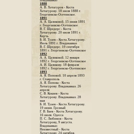
Владикавказ
1888
A. В. Хетагуров - Коста
Хетагурову. 18 июля 1888 г.
Георгиевско-Осетинское.
1891
А. А. Цаликовой. 15 июня 1891
г. Георгиевско-Осетинское
B. Г. Шредерс - Коста
Хетагурову. 20 июля 1891 г.
Керчь
Б. И. Туаев - Коста Хетагурову.
Июль 1891 г. Владикавказ
В. Г. Шредерс. 19 сентября
1891 г. Георгиевско-Осетинское
1892
А. А. Цаликовой. 12 января
1892 г. Георгиевско-Осетинское
А. И. Цаликову. 18 февраля
1892 г. Георгиевско-Осетинское
1893
А. Я. Поповой. 10 апреля 1893
г. Ставрополь
A. Я. Попова - Коста
Хетагурову. Владикавказ. 26
апреля
С. В. Кокиев - Коста
Хетагурову. Владикавказ. 28
мая
Б. И. Туаев - Коста Хетагурову.
19 июня. Грозный
Г. В. Баев - Коста Хетагурову.
16 июля. Одесса
П. С. Любимов - Коста
Хетагурову, 9 августа.
Владикавказ
Неизвестный - Коста
Хетагурову. 24 октября.