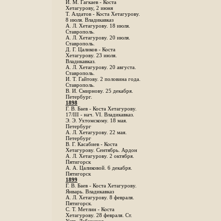
И. М. Гагкаев - Коста
Хетагурову, 2 июня
Т. Алдатов - Коста Хетагурову.
8 июля. Владикавказ
А. Л. Хетагурову. 18 июля.
Ставрополь.
А. Л. Хетагурову. 20 июля.
Ставрополь.
Д. Г. Цаликов - Коста
Хетагурову. 23 июля.
Владикавказ.
А. Л. Хетагурову. 20 августа.
Ставрополь.
И. Т. Гайтову. 2 половина года.
Ставрополь.
В. И. Смирнову. 25 декабря.
Петербург.
1898
Г. В. Баев - Коста Хетагурову.
17/III - нач. VI. Владикавказ.
Э. Э. Ухтомскому. 18 мая.
Петербург
A. Л. Хетагурову. 22 мая.
Петербург
B. Г. Касабиев - Коста
Хетагурову. Сентябрь. Ардон
А. Л. Хетагурову. 2 октября.
Пятигорск
А. А. Цаликовой. 6 декабря.
Пятигорск
1899
Г. В. Баев - Коста Хетагурову.
Январь. Владикавказ
А. Л. Хетагурову. 8 февраля.
Пятигорск.
С. Т. Метлин - Коста
Хетагурову. 28 февраля. Ст.