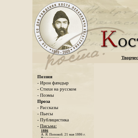
Творчес
Поэзия
- Ирон фæндыр
- Стихи на русском
- Поэмы
Проза
- Рассказы
- Пьесы
- Публицистика
-
Письма:
1886
А. Я. Поповой. 21 мая 1886 г.