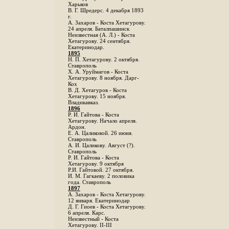
Харьков
B. Г. Шредерс. 4 декабря 1893
г.
А. Захаров - Коста Хетагурову.
24 апреля. Баталпашинск
Неизвестная (А. Л.) - Коста
Хетагурову. 24 сентября.
Екатеринодар.
1895
Н. П. Хетагурову. 2 октября.
Ставрополь
X. А. Уруймагов - Коста
Хетагурову. 8 ноября. Дарг-
Кох
В. Д. Хетагуров - Коста
Хетагурову. 15 ноября.
Владикавказ.
1896
Р. И. Гайтова - Коста
Хетагурову. Начало апреля.
Ардон.
Е. А. Цаликовой. 26 июня.
Ставрополь
А. И. Цаликову. Август (?).
Ставрополь
Р. И. Гайтова - Коста
Хетагурову. 9 октября
Р.И. Гайтовой. 27 октября.
И. М. Гагкаеву. 2 половика
года. Ставрополь
1897
А. Захаров - Коста Хетагурову.
12 января. Екатеринодар
Д. Г. Гиоев - Коста Хетагурову.
6 апреля. Карс.
Неизвестный - Коста
Хетагурову. II-III