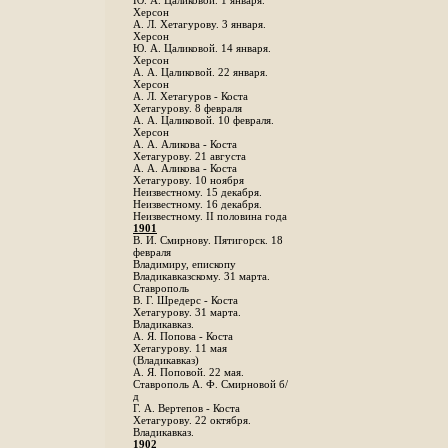
Ю. А. Цаликовой. 1 января.
Херсон
А. Л. Хетагурову. 3 января.
Херсон
Ю. А. Цаликовой. 14 января.
Херсон
А. А. Цаликовой. 22 января.
Херсон
А. Л. Хетагуров - Коста
Хетагурову. 8 февраля
А. А. Цаликовой. 10 февраля.
Херсон
А. А. Аликова - Коста
Хетагурову. 21 августа
А. А. Аликова - Коста
Хетагурову. 10 ноября
Неизвестному. 15 декабря.
Неизвестному. 16 декабря.
Неизвестному. II половина года
1901
В. И. Смирнову. Пятигорск. 18
февраля
Владимиру, епископу
Владикавказскому. 31 марта.
Ставрополь
В. Г. Шредерс - Коста
Хетагурову. 31 марта.
Владикавказ.
А. Я. Попова - Коста
Хетагурову. 11 мая
(Владикавказ)
А. Я. Поповой. 22 мая.
Ставрополь А. Ф. Смирновой б/
д
Г. А. Вертепов - Коста
Хетагурову. 22 октября.
Владикавказ.
1902