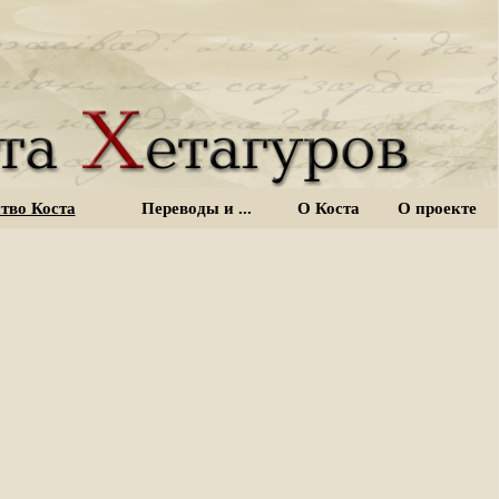
тво Коста
Переводы и ...
О Коста
О проекте