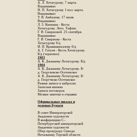
А. Л. Хетагурову. 7 марта.
Владикавказ
Н. П. Хетагурову. I пол. марта.
Владикавказ
У. В. Амбалову. 17 июля.
Владикавказ
Л. 3. Кипиани - Коста
Хетагурову. Лето. Тифлис
Г. В. Смирновой. 25 сентября.
Владикавказ
Г. В. Смирнова - Коста
Хетагурову б/д
И. П. Крымшамхалову б/д
А. Г. Гатуев - Коста Хетагурову.
Б/д (черновое)
1903
А. К. Джанаеву-Хетагурову. Б/д
1904
А. К. Джанаеву-Хетагурову. Б/
д. Георгиевско-Осетинское
А. К. Джанаеву-Хетагурову. Б/
д. Георгтвско-Осетинское
Разные записи и наброски
Записная книжка
Записи поговорок
Мелкие заметки и отрывки
Официальные письма и
деловые бумаги
В совет Императорской
Академии художеств
В конференцию С.-
Петербургской императорской
Академии художеств
Обер-прокурору Синода
Начальнику Терской области