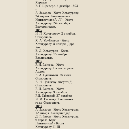
Харьков
B. Г. Шредерс. 4 декабря 1893
г.
А. Захаров - Коста Хетагурову.
24 апреля. Баталпашинск
Неизвестная (А. Л.) - Коста
Хетагурову. 24 сентября.
Екатеринодар.
1895
Н. П. Хетагурову. 2 октября.
Ставрополь
X. А. Уруймагов - Коста
Хетагурову. 8 ноября. Дарг-
Кох
В. Д. Хетагуров - Коста
Хетагурову. 15 ноября.
Владикавказ.
1896
Р. И. Гайтова - Коста
Хетагурову. Начало апреля.
Ардон.
Е. А. Цаликовой. 26 июня.
Ставрополь
А. И. Цаликову. Август (?).
Ставрополь
Р. И. Гайтова - Коста
Хетагурову. 9 октября
Р.И. Гайтовой. 27 октября.
И. М. Гагкаеву. 2 половика
года. Ставрополь
1897
А. Захаров - Коста Хетагурову.
12 января. Екатеринодар
Д. Г. Гиоев - Коста Хетагурову.
6 апреля. Карс.
Неизвестный - Коста
Хетагурову. II-III