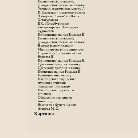
Главноначальствующему
гражданской частью на Кавказе
Условие, заключенное между Д.
И. Евсеевым - издателем газеты
"Северный Кавказ" - и Коста
Хетагуровым
В С.-Петербургскую
императорскую Академию
художеств
Из прошения на имя Николая II.
Главноначальствующему
гражданской частью на Кавказе
В департамент полиции
Министерства внутренних дел
Отрывок из прошения на имя
Николая II
Из прошения на имя Николая II.
Одесскому градоначальнику
Одесскому градоначальнику
Прошение на имя Николая II.
Прошение инспектору
Пятигорского городского
мужского училища
Заявление инспектору
Пятигорского мужского
училища
Обращение к военному
министру
Вексельная бумага на имя
Атарова М. С.
Картины