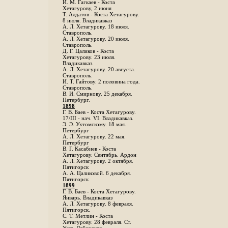
И. М. Гагкаев - Коста
Хетагурову, 2 июня
Т. Алдатов - Коста Хетагурову.
8 июля. Владикавказ
А. Л. Хетагурову. 18 июля.
Ставрополь.
А. Л. Хетагурову. 20 июля.
Ставрополь.
Д. Г. Цаликов - Коста
Хетагурову. 23 июля.
Владикавказ.
А. Л. Хетагурову. 20 августа.
Ставрополь.
И. Т. Гайтову. 2 половина года.
Ставрополь.
В. И. Смирнову. 25 декабря.
Петербург.
1898
Г. В. Баев - Коста Хетагурову.
17/III - нач. VI. Владикавказ.
Э. Э. Ухтомскому. 18 мая.
Петербург
A. Л. Хетагурову. 22 мая.
Петербург
B. Г. Касабиев - Коста
Хетагурову. Сентябрь. Ардон
А. Л. Хетагурову. 2 октября.
Пятигорск
А. А. Цаликовой. 6 декабря.
Пятигорск
1899
Г. В. Баев - Коста Хетагурову.
Январь. Владикавказ
А. Л. Хетагурову. 8 февраля.
Пятигорск.
С. Т. Метлин - Коста
Хетагурову. 28 февраля. Ст.