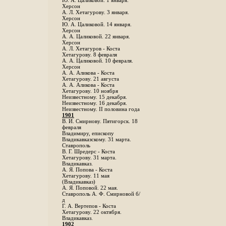
Ю. А. Цаликовой. 1 января.
Херсон
А. Л. Хетагурову. 3 января.
Херсон
Ю. А. Цаликовой. 14 января.
Херсон
А. А. Цаликовой. 22 января.
Херсон
А. Л. Хетагуров - Коста
Хетагурову. 8 февраля
А. А. Цаликовой. 10 февраля.
Херсон
А. А. Аликова - Коста
Хетагурову. 21 августа
А. А. Аликова - Коста
Хетагурову. 10 ноября
Неизвестному. 15 декабря.
Неизвестному. 16 декабря.
Неизвестному. II половина года
1901
В. И. Смирнову. Пятигорск. 18
февраля
Владимиру, епископу
Владикавказскому. 31 марта.
Ставрополь
В. Г. Шредерс - Коста
Хетагурову. 31 марта.
Владикавказ.
А. Я. Попова - Коста
Хетагурову. 11 мая
(Владикавказ)
А. Я. Поповой. 22 мая.
Ставрополь А. Ф. Смирновой б/
д
Г. А. Вертепов - Коста
Хетагурову. 22 октября.
Владикавказ.
1902