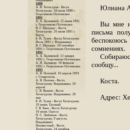
Владикавказ
1888
Юлиана А
A. В. Хетагуров - Коста
Хетагурову. 18 июля 1888 г.
Георгиевско-Осетинское.
1891
А. А. Цаликовой. 15 июня 1891
Вы мне н
г. Георгиевско-Осетинское
B. Г. Шредерс - Коста
письма пол
Хетагурову. 20 июля 1891 г.
Керчь
беспокоюсь 
Б. И. Туаев - Коста Хетагурову.
Июль 1891 г. Владикавказ
В. Г. Шредерс. 19 сентября
сомнениях.
1891 г. Георгиевско-Осетинское
1892
Собираюс
А. А. Цаликовой. 12 января
1892 г. Георгиевско-Осетинское
сообщу...
А. И. Цаликову. 18 февраля
1892 г. Георгиевско-Осетинское
1893
А. Я. Поповой. 10 апреля 1893
г. Ставрополь
Коста.
A. Я. Попова - Коста
Хетагурову. Владикавказ. 26
апреля
С. В. Кокиев - Коста
Хетагурову. Владикавказ. 28
Адрес: Хе
мая
Б. И. Туаев - Коста Хетагурову.
19 июня. Грозный
Г. В. Баев - Коста Хетагурову.
16 июля. Одесса
П. С. Любимов - Коста
Хетагурову, 9 августа.
Владикавказ
Неизвестный - Коста
Хетагурову. 24 октября.