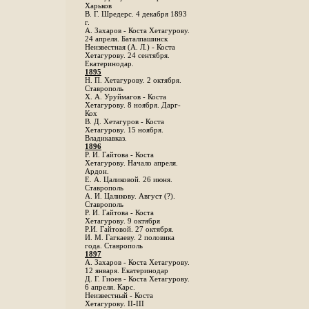
Харьков
B. Г. Шредерс. 4 декабря 1893
г.
А. Захаров - Коста Хетагурову.
24 апреля. Баталпашинск
Неизвестная (А. Л.) - Коста
Хетагурову. 24 сентября.
Екатеринодар.
1895
Н. П. Хетагурову. 2 октября.
Ставрополь
X. А. Уруймагов - Коста
Хетагурову. 8 ноября. Дарг-
Кох
В. Д. Хетагуров - Коста
Хетагурову. 15 ноября.
Владикавказ.
1896
Р. И. Гайтова - Коста
Хетагурову. Начало апреля.
Ардон.
Е. А. Цаликовой. 26 июня.
Ставрополь
А. И. Цаликову. Август (?).
Ставрополь
Р. И. Гайтова - Коста
Хетагурову. 9 октября
Р.И. Гайтовой. 27 октября.
И. М. Гагкаеву. 2 половика
года. Ставрополь
1897
А. Захаров - Коста Хетагурову.
12 января. Екатеринодар
Д. Г. Гиоев - Коста Хетагурову.
6 апреля. Карс.
Неизвестный - Коста
Хетагурову. II-III