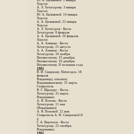
Ю. А. Цаликовой. 1 января.
Херсон
А. Л. Хетагурову. 3 января.
Херсон
Ю. А. Цаликовой. 14 января.
Херсон
А. А. Цаликовой. 22 января.
Херсон
А. Л. Хетагуров - Коста
Хетагурову. 8 февраля
А. А. Цаликовой. 10 февраля.
Херсон
А. А. Аликова - Коста
Хетагурову. 21 августа
А. А. Аликова - Коста
Хетагурову. 10 ноября
Неизвестному. 15 декабря.
Неизвестному. 16 декабря.
Неизвестному. II половина года
1901
В. И. Смирнову. Пятигорск. 18
февраля
Владимиру, епископу
Владикавказскому. 31 марта.
Ставрополь
В. Г. Шредерс - Коста
Хетагурову. 31 марта.
Владикавказ.
А. Я. Попова - Коста
Хетагурову. 11 мая
(Владикавказ)
А. Я. Поповой. 22 мая.
Ставрополь А. Ф. Смирновой б/
д
Г. А. Вертепов - Коста
Хетагурову. 22 октября.
Владикавказ.
1902