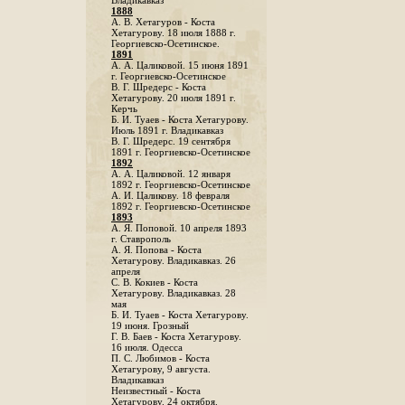
Владикавказ
1888
A. В. Хетагуров - Коста
Хетагурову. 18 июля 1888 г.
Георгиевско-Осетинское.
1891
А. А. Цаликовой. 15 июня 1891
г. Георгиевско-Осетинское
B. Г. Шредерс - Коста
Хетагурову. 20 июля 1891 г.
Керчь
Б. И. Туаев - Коста Хетагурову.
Июль 1891 г. Владикавказ
В. Г. Шредерс. 19 сентября
1891 г. Георгиевско-Осетинское
1892
А. А. Цаликовой. 12 января
1892 г. Георгиевско-Осетинское
А. И. Цаликову. 18 февраля
1892 г. Георгиевско-Осетинское
1893
А. Я. Поповой. 10 апреля 1893
г. Ставрополь
A. Я. Попова - Коста
Хетагурову. Владикавказ. 26
апреля
С. В. Кокиев - Коста
Хетагурову. Владикавказ. 28
мая
Б. И. Туаев - Коста Хетагурову.
19 июня. Грозный
Г. В. Баев - Коста Хетагурову.
16 июля. Одесса
П. С. Любимов - Коста
Хетагурову, 9 августа.
Владикавказ
Неизвестный - Коста
Хетагурову. 24 октября.