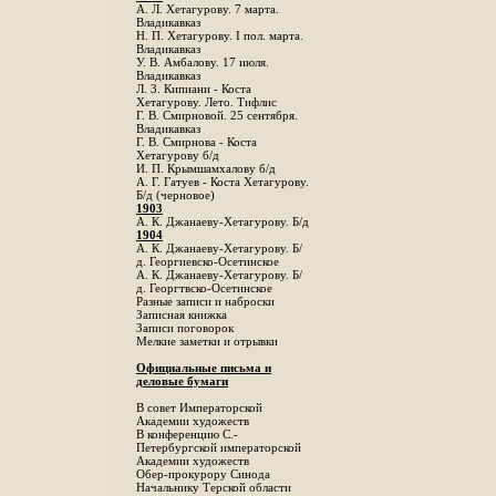
А. Л. Хетагурову. 7 марта.
Владикавказ
Н. П. Хетагурову. I пол. марта.
Владикавказ
У. В. Амбалову. 17 июля.
Владикавказ
Л. 3. Кипиани - Коста
Хетагурову. Лето. Тифлис
Г. В. Смирновой. 25 сентября.
Владикавказ
Г. В. Смирнова - Коста
Хетагурову б/д
И. П. Крымшамхалову б/д
А. Г. Гатуев - Коста Хетагурову.
Б/д (черновое)
1903
А. К. Джанаеву-Хетагурову. Б/д
1904
А. К. Джанаеву-Хетагурову. Б/
д. Георгиевско-Осетинское
А. К. Джанаеву-Хетагурову. Б/
д. Георгтвско-Осетинское
Разные записи и наброски
Записная книжка
Записи поговорок
Мелкие заметки и отрывки
Официальные письма и
деловые бумаги
В совет Императорской
Академии художеств
В конференцию С.-
Петербургской императорской
Академии художеств
Обер-прокурору Синода
Начальнику Терской области