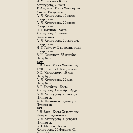
И. М. Гагкаев - Коста
Хетагурову, 2 июня
Т. Алдатов - Коста Хетагурову.
8 июля. Владикавказ
А. Л. Хетагурову. 18 июля.
Ставрополь.
А. Л. Хетагурову. 20 июля.
Ставрополь.
Д. Г. Цаликов - Коста
Хетагурову. 23 июля.
Владикавказ.
А. Л. Хетагурову. 20 августа.
Ставрополь.
И. Т. Гайтову. 2 половина года.
Ставрополь.
В. И. Смирнову. 25 декабря.
Петербург.
1898
Г. В. Баев - Коста Хетагурову.
17/III - нач. VI. Владикавказ.
Э. Э. Ухтомскому. 18 мая.
Петербург
A. Л. Хетагурову. 22 мая.
Петербург
B. Г. Касабиев - Коста
Хетагурову. Сентябрь. Ардон
А. Л. Хетагурову. 2 октября.
Пятигорск
А. А. Цаликовой. 6 декабря.
Пятигорск
1899
Г. В. Баев - Коста Хетагурову.
Январь. Владикавказ
А. Л. Хетагурову. 8 февраля.
Пятигорск.
С. Т. Метлин - Коста
Хетагурову. 28 февраля. Ст.