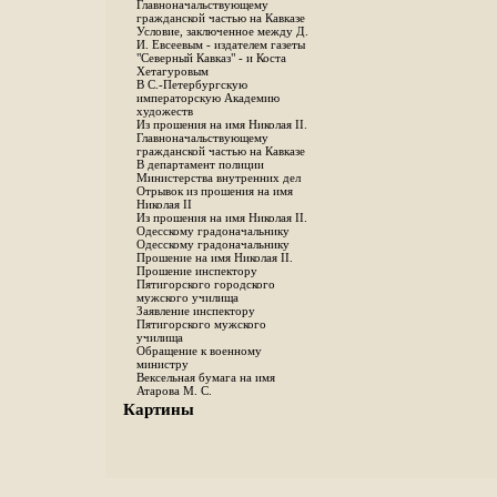
Главноначальствующему
гражданской частью на Кавказе
Условие, заключенное между Д.
И. Евсеевым - издателем газеты
"Северный Кавказ" - и Коста
Хетагуровым
В С.-Петербургскую
императорскую Академию
художеств
Из прошения на имя Николая II.
Главноначальствующему
гражданской частью на Кавказе
В департамент полиции
Министерства внутренних дел
Отрывок из прошения на имя
Николая II
Из прошения на имя Николая II.
Одесскому градоначальнику
Одесскому градоначальнику
Прошение на имя Николая II.
Прошение инспектору
Пятигорского городского
мужского училища
Заявление инспектору
Пятигорского мужского
училища
Обращение к военному
министру
Вексельная бумага на имя
Атарова М. С.
Картины