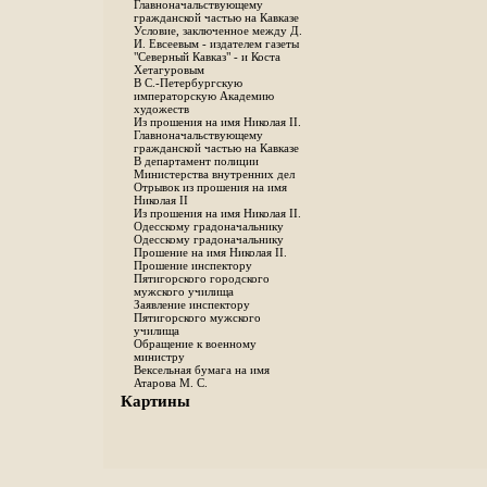
Главноначальствующему
гражданской частью на Кавказе
Условие, заключенное между Д.
И. Евсеевым - издателем газеты
"Северный Кавказ" - и Коста
Хетагуровым
В С.-Петербургскую
императорскую Академию
художеств
Из прошения на имя Николая II.
Главноначальствующему
гражданской частью на Кавказе
В департамент полиции
Министерства внутренних дел
Отрывок из прошения на имя
Николая II
Из прошения на имя Николая II.
Одесскому градоначальнику
Одесскому градоначальнику
Прошение на имя Николая II.
Прошение инспектору
Пятигорского городского
мужского училища
Заявление инспектору
Пятигорского мужского
училища
Обращение к военному
министру
Вексельная бумага на имя
Атарова М. С.
Картины