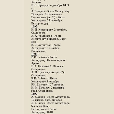
Харьков
B. Г. Шредерс. 4 декабря 1893
г.
А. Захаров - Коста Хетагурову.
24 апреля. Баталпашинск
Неизвестная (А. Л.) - Коста
Хетагурову. 24 сентября.
Екатеринодар.
1895
Н. П. Хетагурову. 2 октября.
Ставрополь
X. А. Уруймагов - Коста
Хетагурову. 8 ноября. Дарг-
Кох
В. Д. Хетагуров - Коста
Хетагурову. 15 ноября.
Владикавказ.
1896
Р. И. Гайтова - Коста
Хетагурову. Начало апреля.
Ардон.
Е. А. Цаликовой. 26 июня.
Ставрополь
А. И. Цаликову. Август (?).
Ставрополь
Р. И. Гайтова - Коста
Хетагурову. 9 октября
Р.И. Гайтовой. 27 октября.
И. М. Гагкаеву. 2 половика
года. Ставрополь
1897
А. Захаров - Коста Хетагурову.
12 января. Екатеринодар
Д. Г. Гиоев - Коста Хетагурову.
6 апреля. Карс.
Неизвестный - Коста
Хетагурову. II-III