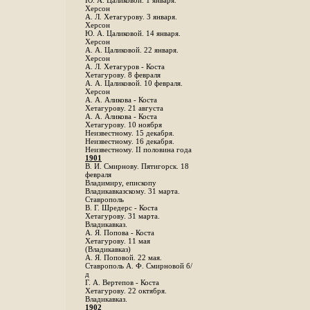
Ю. А. Цаликовой. 1 января.
Херсон
А. Л. Хетагурову. 3 января.
Херсон
Ю. А. Цаликовой. 14 января.
Херсон
А. А. Цаликовой. 22 января.
Херсон
А. Л. Хетагуров - Коста
Хетагурову. 8 февраля
А. А. Цаликовой. 10 февраля.
Херсон
А. А. Аликова - Коста
Хетагурову. 21 августа
А. А. Аликова - Коста
Хетагурову. 10 ноября
Неизвестному. 15 декабря.
Неизвестному. 16 декабря.
Неизвестному. II половина года
1901
В. И. Смирнову. Пятигорск. 18
февраля
Владимиру, епископу
Владикавказскому. 31 марта.
Ставрополь
В. Г. Шредерс - Коста
Хетагурову. 31 марта.
Владикавказ.
А. Я. Попова - Коста
Хетагурову. 11 мая
(Владикавказ)
А. Я. Поповой. 22 мая.
Ставрополь А. Ф. Смирновой б/
д
Г. А. Вертепов - Коста
Хетагурову. 22 октября.
Владикавказ.
1902