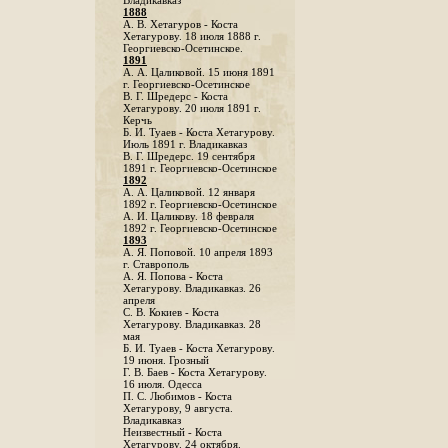
Владикавказ
1888
A. В. Хетагуров - Коста
Хетагурову. 18 июля 1888 г.
Георгиевско-Осетинское.
1891
А. А. Цаликовой. 15 июня 1891
г. Георгиевско-Осетинское
B. Г. Шредерс - Коста
Хетагурову. 20 июля 1891 г.
Керчь
Б. И. Туаев - Коста Хетагурову.
Июль 1891 г. Владикавказ
В. Г. Шредерс. 19 сентября
1891 г. Георгиевско-Осетинское
1892
А. А. Цаликовой. 12 января
1892 г. Георгиевско-Осетинское
А. И. Цаликову. 18 февраля
1892 г. Георгиевско-Осетинское
1893
А. Я. Поповой. 10 апреля 1893
г. Ставрополь
A. Я. Попова - Коста
Хетагурову. Владикавказ. 26
апреля
С. В. Кокиев - Коста
Хетагурову. Владикавказ. 28
мая
Б. И. Туаев - Коста Хетагурову.
19 июня. Грозный
Г. В. Баев - Коста Хетагурову.
16 июля. Одесса
П. С. Любимов - Коста
Хетагурову, 9 августа.
Владикавказ
Неизвестный - Коста
Хетагурову. 24 октября.