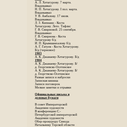
А. Л. Хетагурову. 7 марта.
Владикавказ
Н. П. Хетагурову. I пол. марта.
Владикавказ
У. В. Амбалову. 17 июля.
Владикавказ
Л. 3. Кипиани - Коста
Хетагурову. Лето. Тифлис
Г. В. Смирновой. 25 сентября.
Владикавказ
Г. В. Смирнова - Коста
Хетагурову б/д
И. П. Крымшамхалову б/д
А. Г. Гатуев - Коста Хетагурову.
Б/д (черновое)
1903
А. К. Джанаеву-Хетагурову. Б/д
1904
А. К. Джанаеву-Хетагурову. Б/
д. Георгиевско-Осетинское
А. К. Джанаеву-Хетагурову. Б/
д. Георгтвско-Осетинское
Разные записи и наброски
Записная книжка
Записи поговорок
Мелкие заметки и отрывки
Официальные письма и
деловые бумаги
В совет Императорской
Академии художеств
В конференцию С.-
Петербургской императорской
Академии художеств
Обер-прокурору Синода
Начальнику Терской области