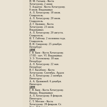
И. М. Гагкаев - Коста
Хетагурову, 2 июня
Т. Алдатов - Коста Хетагурову.
8 июля. Владикавказ
А. Л. Хетагурову. 18 июля.
Ставрополь.
А. Л. Хетагурову. 20 июля.
Ставрополь.
Д. Г. Цаликов - Коста
Хетагурову. 23 июля.
Владикавказ.
А. Л. Хетагурову. 20 августа.
Ставрополь.
И. Т. Гайтову. 2 половина года.
Ставрополь.
В. И. Смирнову. 25 декабря.
Петербург.
1898
Г. В. Баев - Коста Хетагурову.
17/III - нач. VI. Владикавказ.
Э. Э. Ухтомскому. 18 мая.
Петербург
A. Л. Хетагурову. 22 мая.
Петербург
B. Г. Касабиев - Коста
Хетагурову. Сентябрь. Ардон
А. Л. Хетагурову. 2 октября.
Пятигорск
А. А. Цаликовой. 6 декабря.
Пятигорск
1899
Г. В. Баев - Коста Хетагурову.
Январь. Владикавказ
А. Л. Хетагурову. 8 февраля.
Пятигорск.
С. Т. Метлин - Коста
Хетагурову. 28 февраля. Ст.