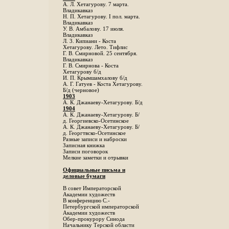
А. Л. Хетагурову. 7 марта.
Владикавказ
Н. П. Хетагурову. I пол. марта.
Владикавказ
У. В. Амбалову. 17 июля.
Владикавказ
Л. 3. Кипиани - Коста
Хетагурову. Лето. Тифлис
Г. В. Смирновой. 25 сентября.
Владикавказ
Г. В. Смирнова - Коста
Хетагурову б/д
И. П. Крымшамхалову б/д
А. Г. Гатуев - Коста Хетагурову.
Б/д (черновое)
1903
А. К. Джанаеву-Хетагурову. Б/д
1904
А. К. Джанаеву-Хетагурову. Б/
д. Георгиевско-Осетинское
А. К. Джанаеву-Хетагурову. Б/
д. Георгтвско-Осетинское
Разные записи и наброски
Записная книжка
Записи поговорок
Мелкие заметки и отрывки
Официальные письма и
деловые бумаги
В совет Императорской
Академии художеств
В конференцию С.-
Петербургской императорской
Академии художеств
Обер-прокурору Синода
Начальнику Терской области