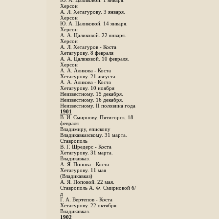
Ю. А. Цаликовой. 1 января.
Херсон
А. Л. Хетагурову. 3 января.
Херсон
Ю. А. Цаликовой. 14 января.
Херсон
А. А. Цаликовой. 22 января.
Херсон
А. Л. Хетагуров - Коста
Хетагурову. 8 февраля
А. А. Цаликовой. 10 февраля.
Херсон
А. А. Аликова - Коста
Хетагурову. 21 августа
А. А. Аликова - Коста
Хетагурову. 10 ноября
Неизвестному. 15 декабря.
Неизвестному. 16 декабря.
Неизвестному. II половина года
1901
В. И. Смирнову. Пятигорск. 18
февраля
Владимиру, епископу
Владикавказскому. 31 марта.
Ставрополь
В. Г. Шредерс - Коста
Хетагурову. 31 марта.
Владикавказ.
А. Я. Попова - Коста
Хетагурову. 11 мая
(Владикавказ)
А. Я. Поповой. 22 мая.
Ставрополь А. Ф. Смирновой б/
д
Г. А. Вертепов - Коста
Хетагурову. 22 октября.
Владикавказ.
1902