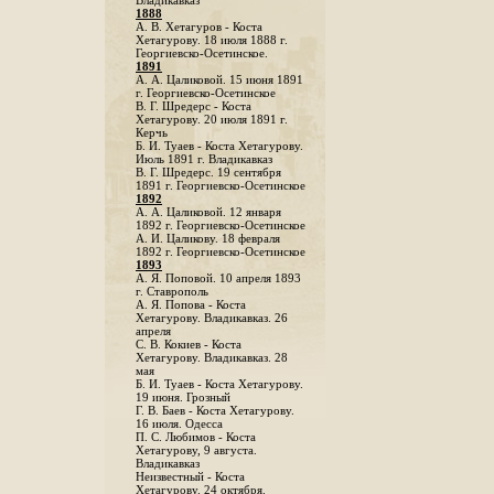
Владикавказ
1888
A. В. Хетагуров - Коста
Хетагурову. 18 июля 1888 г.
Георгиевско-Осетинское.
1891
А. А. Цаликовой. 15 июня 1891
г. Георгиевско-Осетинское
B. Г. Шредерс - Коста
Хетагурову. 20 июля 1891 г.
Керчь
Б. И. Туаев - Коста Хетагурову.
Июль 1891 г. Владикавказ
В. Г. Шредерс. 19 сентября
1891 г. Георгиевско-Осетинское
1892
А. А. Цаликовой. 12 января
1892 г. Георгиевско-Осетинское
А. И. Цаликову. 18 февраля
1892 г. Георгиевско-Осетинское
1893
А. Я. Поповой. 10 апреля 1893
г. Ставрополь
A. Я. Попова - Коста
Хетагурову. Владикавказ. 26
апреля
С. В. Кокиев - Коста
Хетагурову. Владикавказ. 28
мая
Б. И. Туаев - Коста Хетагурову.
19 июня. Грозный
Г. В. Баев - Коста Хетагурову.
16 июля. Одесса
П. С. Любимов - Коста
Хетагурову, 9 августа.
Владикавказ
Неизвестный - Коста
Хетагурову. 24 октября.