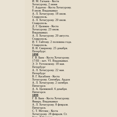
И. М. Гагкаев - Коста
Хетагурову, 2 июня
Т. Алдатов - Коста Хетагурову.
8 июля. Владикавказ
А. Л. Хетагурову. 18 июля.
Ставрополь.
А. Л. Хетагурову. 20 июля.
Ставрополь.
Д. Г. Цаликов - Коста
Хетагурову. 23 июля.
Владикавказ.
А. Л. Хетагурову. 20 августа.
Ставрополь.
И. Т. Гайтову. 2 половина года.
Ставрополь.
В. И. Смирнову. 25 декабря.
Петербург.
1898
Г. В. Баев - Коста Хетагурову.
17/III - нач. VI. Владикавказ.
Э. Э. Ухтомскому. 18 мая.
Петербург
A. Л. Хетагурову. 22 мая.
Петербург
B. Г. Касабиев - Коста
Хетагурову. Сентябрь. Ардон
А. Л. Хетагурову. 2 октября.
Пятигорск
А. А. Цаликовой. 6 декабря.
Пятигорск
1899
Г. В. Баев - Коста Хетагурову.
Январь. Владикавказ
А. Л. Хетагурову. 8 февраля.
Пятигорск.
С. Т. Метлин - Коста
Хетагурову. 28 февраля. Ст.