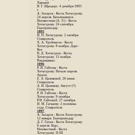
Харьков
B. Г. Шредерс. 4 декабря 1893
г.
А. Захаров - Коста Хетагурову.
24 апреля. Баталпашинск
Неизвестная (А. Л.) - Коста
Хетагурову. 24 сентября.
Екатеринодар.
1895
Н. П. Хетагурову. 2 октября.
Ставрополь
X. А. Уруймагов - Коста
Хетагурову. 8 ноября. Дарг-
Кох
В. Д. Хетагуров - Коста
Хетагурову. 15 ноября.
Владикавказ.
1896
Р. И. Гайтова - Коста
Хетагурову. Начало апреля.
Ардон.
Е. А. Цаликовой. 26 июня.
Ставрополь
А. И. Цаликову. Август (?).
Ставрополь
Р. И. Гайтова - Коста
Хетагурову. 9 октября
Р.И. Гайтовой. 27 октября.
И. М. Гагкаеву. 2 половика
года. Ставрополь
1897
А. Захаров - Коста Хетагурову.
12 января. Екатеринодар
Д. Г. Гиоев - Коста Хетагурову.
6 апреля. Карс.
Неизвестный - Коста
Хетагурову. II-III