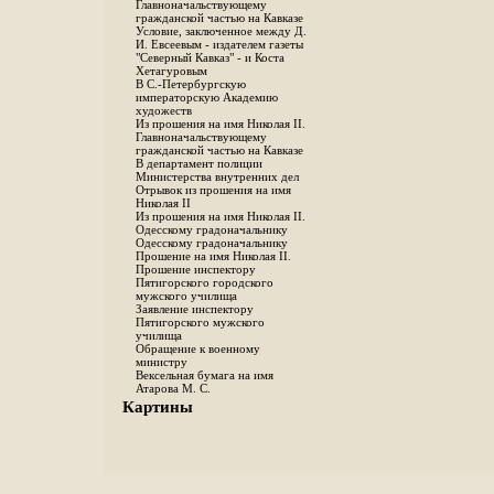
Главноначальствующему
гражданской частью на Кавказе
Условие, заключенное между Д.
И. Евсеевым - издателем газеты
"Северный Кавказ" - и Коста
Хетагуровым
В С.-Петербургскую
императорскую Академию
художеств
Из прошения на имя Николая II.
Главноначальствующему
гражданской частью на Кавказе
В департамент полиции
Министерства внутренних дел
Отрывок из прошения на имя
Николая II
Из прошения на имя Николая II.
Одесскому градоначальнику
Одесскому градоначальнику
Прошение на имя Николая II.
Прошение инспектору
Пятигорского городского
мужского училища
Заявление инспектору
Пятигорского мужского
училища
Обращение к военному
министру
Вексельная бумага на имя
Атарова М. С.
Картины