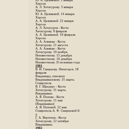
Ю. А. Цаликовой. 1 января.
Херсон
А. Л. Хетагурову. 3 января.
Херсон
Ю. А. Цаликовой. 14 января.
Херсон
А. А. Цаликовой. 22 января.
Херсон
А. Л. Хетагуров - Коста
Хетагурову. 8 февраля
А. А. Цаликовой. 10 февраля.
Херсон
А. А. Аликова - Коста
Хетагурову. 21 августа
А. А. Аликова - Коста
Хетагурову. 10 ноября
Неизвестному. 15 декабря.
Неизвестному. 16 декабря.
Неизвестному. II половина года
1901
В. И. Смирнову. Пятигорск. 18
февраля
Владимиру, епископу
Владикавказскому. 31 марта.
Ставрополь
В. Г. Шредерс - Коста
Хетагурову. 31 марта.
Владикавказ.
А. Я. Попова - Коста
Хетагурову. 11 мая
(Владикавказ)
А. Я. Поповой. 22 мая.
Ставрополь А. Ф. Смирновой б/
д
Г. А. Вертепов - Коста
Хетагурову. 22 октября.
Владикавказ.
1902