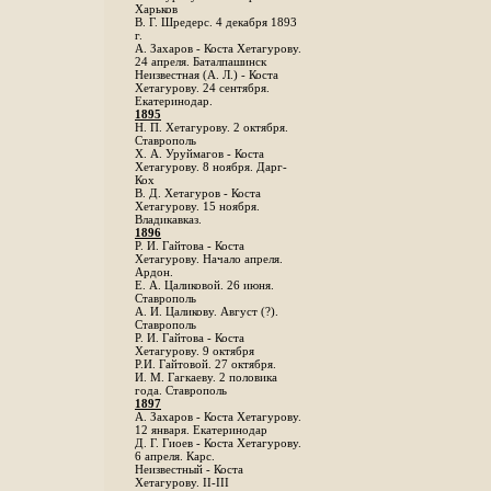
Харьков
B. Г. Шредерс. 4 декабря 1893
г.
А. Захаров - Коста Хетагурову.
24 апреля. Баталпашинск
Неизвестная (А. Л.) - Коста
Хетагурову. 24 сентября.
Екатеринодар.
1895
Н. П. Хетагурову. 2 октября.
Ставрополь
X. А. Уруймагов - Коста
Хетагурову. 8 ноября. Дарг-
Кох
В. Д. Хетагуров - Коста
Хетагурову. 15 ноября.
Владикавказ.
1896
Р. И. Гайтова - Коста
Хетагурову. Начало апреля.
Ардон.
Е. А. Цаликовой. 26 июня.
Ставрополь
А. И. Цаликову. Август (?).
Ставрополь
Р. И. Гайтова - Коста
Хетагурову. 9 октября
Р.И. Гайтовой. 27 октября.
И. М. Гагкаеву. 2 половика
года. Ставрополь
1897
А. Захаров - Коста Хетагурову.
12 января. Екатеринодар
Д. Г. Гиоев - Коста Хетагурову.
6 апреля. Карс.
Неизвестный - Коста
Хетагурову. II-III