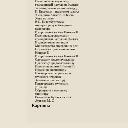
Главноначальствующему
гражданской частью на Кавказе
Условие, заключенное между Д.
И. Евсеевым - издателем газеты
"Северный Кавказ" - и Коста
Хетагуровым
В С.-Петербургскую
императорскую Академию
художеств
Из прошения на имя Николая II.
Главноначальствующему
гражданской частью на Кавказе
В департамент полиции
Министерства внутренних дел
Отрывок из прошения на имя
Николая II
Из прошения на имя Николая II.
Одесскому градоначальнику
Одесскому градоначальнику
Прошение на имя Николая II.
Прошение инспектору
Пятигорского городского
мужского училища
Заявление инспектору
Пятигорского мужского
училища
Обращение к военному
министру
Вексельная бумага на имя
Атарова М. С.
Картины