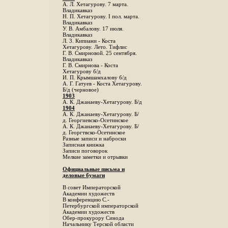
А. Л. Хетагурову. 7 марта.
Владикавказ
Н. П. Хетагурову. I пол. марта.
Владикавказ
У. В. Амбалову. 17 июля.
Владикавказ
Л. 3. Кипиани - Коста
Хетагурову. Лето. Тифлис
Г. В. Смирновой. 25 сентября.
Владикавказ
Г. В. Смирнова - Коста
Хетагурову б/д
И. П. Крымшамхалову б/д
А. Г. Гатуев - Коста Хетагурову.
Б/д (черновое)
1903
А. К. Джанаеву-Хетагурову. Б/д
1904
А. К. Джанаеву-Хетагурову. Б/
д. Георгиевско-Осетинское
А. К. Джанаеву-Хетагурову. Б/
д. Георгтвско-Осетинское
Разные записи и наброски
Записная книжка
Записи поговорок
Мелкие заметки и отрывки
Официальные письма и
деловые бумаги
В совет Императорской
Академии художеств
В конференцию С.-
Петербургской императорской
Академии художеств
Обер-прокурору Синода
Начальнику Терской области