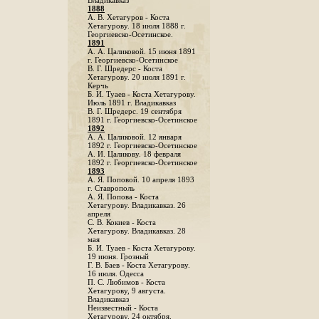
Владикавказ
1888
A. В. Хетагуров - Коста
Хетагурову. 18 июля 1888 г.
Георгиевско-Осетинское.
1891
А. А. Цаликовой. 15 июня 1891
г. Георгиевско-Осетинское
B. Г. Шредерс - Коста
Хетагурову. 20 июля 1891 г.
Керчь
Б. И. Туаев - Коста Хетагурову.
Июль 1891 г. Владикавказ
В. Г. Шредерс. 19 сентября
1891 г. Георгиевско-Осетинское
1892
А. А. Цаликовой. 12 января
1892 г. Георгиевско-Осетинское
А. И. Цаликову. 18 февраля
1892 г. Георгиевско-Осетинское
1893
А. Я. Поповой. 10 апреля 1893
г. Ставрополь
A. Я. Попова - Коста
Хетагурову. Владикавказ. 26
апреля
С. В. Кокиев - Коста
Хетагурову. Владикавказ. 28
мая
Б. И. Туаев - Коста Хетагурову.
19 июня. Грозный
Г. В. Баев - Коста Хетагурову.
16 июля. Одесса
П. С. Любимов - Коста
Хетагурову, 9 августа.
Владикавказ
Неизвестный - Коста
Хетагурову. 24 октября.