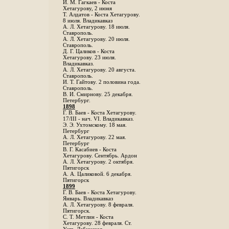
И. М. Гагкаев - Коста
Хетагурову, 2 июня
Т. Алдатов - Коста Хетагурову.
8 июля. Владикавказ
А. Л. Хетагурову. 18 июля.
Ставрополь.
А. Л. Хетагурову. 20 июля.
Ставрополь.
Д. Г. Цаликов - Коста
Хетагурову. 23 июля.
Владикавказ.
А. Л. Хетагурову. 20 августа.
Ставрополь.
И. Т. Гайтову. 2 половина года.
Ставрополь.
В. И. Смирнову. 25 декабря.
Петербург.
1898
Г. В. Баев - Коста Хетагурову.
17/III - нач. VI. Владикавказ.
Э. Э. Ухтомскому. 18 мая.
Петербург
A. Л. Хетагурову. 22 мая.
Петербург
B. Г. Касабиев - Коста
Хетагурову. Сентябрь. Ардон
А. Л. Хетагурову. 2 октября.
Пятигорск
А. А. Цаликовой. 6 декабря.
Пятигорск
1899
Г. В. Баев - Коста Хетагурову.
Январь. Владикавказ
А. Л. Хетагурову. 8 февраля.
Пятигорск.
С. Т. Метлин - Коста
Хетагурову. 28 февраля. Ст.