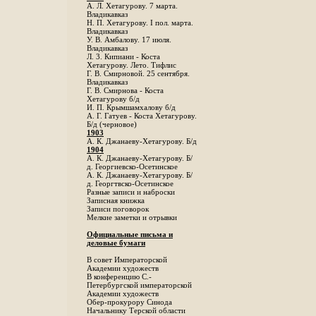
А. Л. Хетагурову. 7 марта.
Владикавказ
Н. П. Хетагурову. I пол. марта.
Владикавказ
У. В. Амбалову. 17 июля.
Владикавказ
Л. 3. Кипиани - Коста
Хетагурову. Лето. Тифлис
Г. В. Смирновой. 25 сентября.
Владикавказ
Г. В. Смирнова - Коста
Хетагурову б/д
И. П. Крымшамхалову б/д
А. Г. Гатуев - Коста Хетагурову.
Б/д (черновое)
1903
А. К. Джанаеву-Хетагурову. Б/д
1904
А. К. Джанаеву-Хетагурову. Б/
д. Георгиевско-Осетинское
А. К. Джанаеву-Хетагурову. Б/
д. Георгтвско-Осетинское
Разные записи и наброски
Записная книжка
Записи поговорок
Мелкие заметки и отрывки
Официальные письма и
деловые бумаги
В совет Императорской
Академии художеств
В конференцию С.-
Петербургской императорской
Академии художеств
Обер-прокурору Синода
Начальнику Терской области