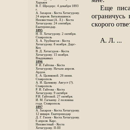
Харьков
Еще писа
B. Г. Шредерс. 4 декабря 1893
г.
А. Захаров - Коста Хетагурову.
ограничусь
24 апреля. Баталпашинск
Неизвестная (А. Л.) - Коста
скорого отв
Хетагурову. 24 сентября.
Екатеринодар.
1895
Н. П. Хетагурову. 2 октября.
Ставрополь
А. Л. ...
X. А. Уруймагов - Коста
Хетагурову. 8 ноября. Дарг-
Кох
В. Д. Хетагуров - Коста
Хетагурову. 15 ноября.
Владикавказ.
1896
Р. И. Гайтова - Коста
Хетагурову. Начало апреля.
Ардон.
Е. А. Цаликовой. 26 июня.
Ставрополь
А. И. Цаликову. Август (?).
Ставрополь
Р. И. Гайтова - Коста
Хетагурову. 9 октября
Р.И. Гайтовой. 27 октября.
И. М. Гагкаеву. 2 половика
года. Ставрополь
1897
А. Захаров - Коста Хетагурову.
12 января. Екатеринодар
Д. Г. Гиоев - Коста Хетагурову.
6 апреля. Карс.
Неизвестный - Коста
Хетагурову. II-III