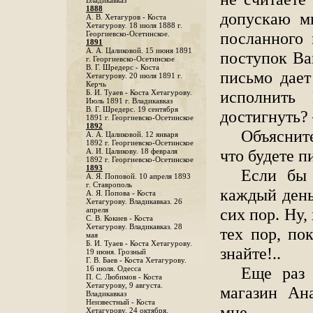
Владикавказ
1888
допускаю м
A. В. Хетагуров - Коста
Хетагурову. 18 июля 1888 г.
посланного 
Георгиевско-Осетинское.
1891
А. А. Цаликовой. 15 июня 1891
поступок Ваш
г. Георгиевско-Осетинское
B. Г. Шредерс - Коста
письмо дает
Хетагурову. 20 июля 1891 г.
Керчь
исполнить
Б. И. Туаев - Коста Хетагурову.
Июль 1891 г. Владикавказ
В. Г. Шредерс. 19 сентября
достигнуть
1891 г. Георгиевско-Осетинское
1892
Объяснит
А. А. Цаликовой. 12 января
1892 г. Георгиевско-Осетинское
что будете 
А. И. Цаликову. 18 февраля
1892 г. Георгиевско-Осетинское
1893
Если бы 
А. Я. Поповой. 10 апреля 1893
г. Ставрополь
каждый день
A. Я. Попова - Коста
Хетагурову. Владикавказ. 26
сих пор. Ну,
апреля
С. В. Кокиев - Коста
Хетагурову. Владикавказ. 28
тех пор, по
мая
Б. И. Туаев - Коста Хетагурову.
знайте!..
19 июня. Грозный
Г. В. Баев - Коста Хетагурову.
Еще раз 
16 июля. Одесса
П. С. Любимов - Коста
Хетагурову, 9 августа.
магазин Ан
Владикавказ
Неизвестный - Коста
мне.
Хетагурову. 24 октября.