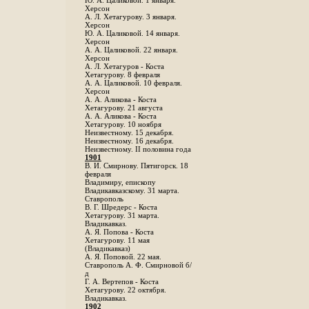
Ю. А. Цаликовой. 1 января.
Херсон
А. Л. Хетагурову. 3 января.
Херсон
Ю. А. Цаликовой. 14 января.
Херсон
А. А. Цаликовой. 22 января.
Херсон
А. Л. Хетагуров - Коста
Хетагурову. 8 февраля
А. А. Цаликовой. 10 февраля.
Херсон
А. А. Аликова - Коста
Хетагурову. 21 августа
А. А. Аликова - Коста
Хетагурову. 10 ноября
Неизвестному. 15 декабря.
Неизвестному. 16 декабря.
Неизвестному. II половина года
1901
В. И. Смирнову. Пятигорск. 18
февраля
Владимиру, епископу
Владикавказскому. 31 марта.
Ставрополь
В. Г. Шредерс - Коста
Хетагурову. 31 марта.
Владикавказ.
А. Я. Попова - Коста
Хетагурову. 11 мая
(Владикавказ)
А. Я. Поповой. 22 мая.
Ставрополь А. Ф. Смирновой б/
д
Г. А. Вертепов - Коста
Хетагурову. 22 октября.
Владикавказ.
1902