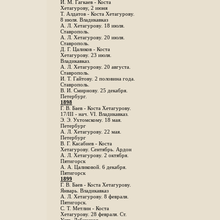
И. М. Гагкаев - Коста
Хетагурову, 2 июня
Т. Алдатов - Коста Хетагурову.
8 июля. Владикавказ
А. Л. Хетагурову. 18 июля.
Ставрополь.
А. Л. Хетагурову. 20 июля.
Ставрополь.
Д. Г. Цаликов - Коста
Хетагурову. 23 июля.
Владикавказ.
А. Л. Хетагурову. 20 августа.
Ставрополь.
И. Т. Гайтову. 2 половина года.
Ставрополь.
В. И. Смирнову. 25 декабря.
Петербург.
1898
Г. В. Баев - Коста Хетагурову.
17/III - нач. VI. Владикавказ.
Э. Э. Ухтомскому. 18 мая.
Петербург
A. Л. Хетагурову. 22 мая.
Петербург
B. Г. Касабиев - Коста
Хетагурову. Сентябрь. Ардон
А. Л. Хетагурову. 2 октября.
Пятигорск
А. А. Цаликовой. 6 декабря.
Пятигорск
1899
Г. В. Баев - Коста Хетагурову.
Январь. Владикавказ
А. Л. Хетагурову. 8 февраля.
Пятигорск.
С. Т. Метлин - Коста
Хетагурову. 28 февраля. Ст.