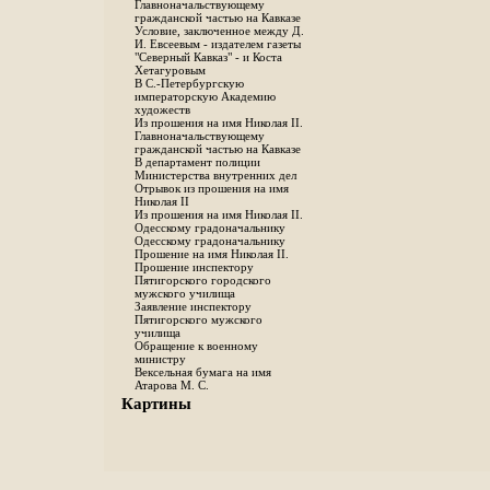
Главноначальствующему
гражданской частью на Кавказе
Условие, заключенное между Д.
И. Евсеевым - издателем газеты
"Северный Кавказ" - и Коста
Хетагуровым
В С.-Петербургскую
императорскую Академию
художеств
Из прошения на имя Николая II.
Главноначальствующему
гражданской частью на Кавказе
В департамент полиции
Министерства внутренних дел
Отрывок из прошения на имя
Николая II
Из прошения на имя Николая II.
Одесскому градоначальнику
Одесскому градоначальнику
Прошение на имя Николая II.
Прошение инспектору
Пятигорского городского
мужского училища
Заявление инспектору
Пятигорского мужского
училища
Обращение к военному
министру
Вексельная бумага на имя
Атарова М. С.
Картины