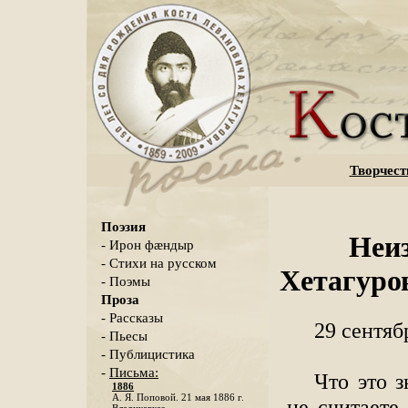
Творчест
Поэзия
Неиз
- Ирон фæндыр
- Стихи на русском
Хетагуров
- Поэмы
Проза
- Рассказы
29 сентяб
- Пьесы
- Публицистика
-
Письма:
Что это 
1886
А. Я. Поповой. 21 мая 1886 г.
не считаете