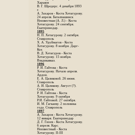
Харьков
B. Г. Шредерс. 4 декабря 1893
г.
А. Захаров - Коста Хетагурову.
24 апреля. Баталпашинск
Неизвестная (А. Л.) - Коста
Хетагурову. 24 сентября.
Екатеринодар.
1895
Н. П. Хетагурову. 2 октября.
Ставрополь
X. А. Уруймагов - Коста
Хетагурову. 8 ноября. Дарг-
Кох
В. Д. Хетагуров - Коста
Хетагурову. 15 ноября.
Владикавказ.
1896
Р. И. Гайтова - Коста
Хетагурову. Начало апреля.
Ардон.
Е. А. Цаликовой. 26 июня.
Ставрополь
А. И. Цаликову. Август (?).
Ставрополь
Р. И. Гайтова - Коста
Хетагурову. 9 октября
Р.И. Гайтовой. 27 октября.
И. М. Гагкаеву. 2 половика
года. Ставрополь
1897
А. Захаров - Коста Хетагурову.
12 января. Екатеринодар
Д. Г. Гиоев - Коста Хетагурову.
6 апреля. Карс.
Неизвестный - Коста
Хетагурову. II-III