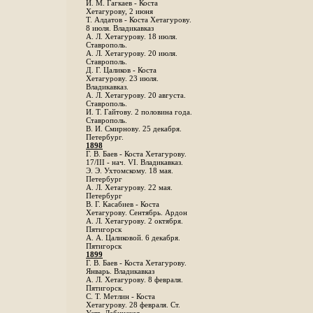
И. М. Гагкаев - Коста
Хетагурову, 2 июня
Т. Алдатов - Коста Хетагурову.
8 июля. Владикавказ
А. Л. Хетагурову. 18 июля.
Ставрополь.
А. Л. Хетагурову. 20 июля.
Ставрополь.
Д. Г. Цаликов - Коста
Хетагурову. 23 июля.
Владикавказ.
А. Л. Хетагурову. 20 августа.
Ставрополь.
И. Т. Гайтову. 2 половина года.
Ставрополь.
В. И. Смирнову. 25 декабря.
Петербург.
1898
Г. В. Баев - Коста Хетагурову.
17/III - нач. VI. Владикавказ.
Э. Э. Ухтомскому. 18 мая.
Петербург
A. Л. Хетагурову. 22 мая.
Петербург
B. Г. Касабиев - Коста
Хетагурову. Сентябрь. Ардон
А. Л. Хетагурову. 2 октября.
Пятигорск
А. А. Цаликовой. 6 декабря.
Пятигорск
1899
Г. В. Баев - Коста Хетагурову.
Январь. Владикавказ
А. Л. Хетагурову. 8 февраля.
Пятигорск.
С. Т. Метлин - Коста
Хетагурову. 28 февраля. Ст.