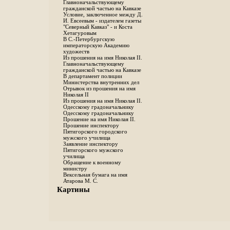
Главноначальствующему
гражданской частью на Кавказе
Условие, заключенное между Д.
И. Евсеевым - издателем газеты
"Северный Кавказ" - и Коста
Хетагуровым
В С.-Петербургскую
императорскую Академию
художеств
Из прошения на имя Николая II.
Главноначальствующему
гражданской частью на Кавказе
В департамент полиции
Министерства внутренних дел
Отрывок из прошения на имя
Николая II
Из прошения на имя Николая II.
Одесскому градоначальнику
Одесскому градоначальнику
Прошение на имя Николая II.
Прошение инспектору
Пятигорского городского
мужского училища
Заявление инспектору
Пятигорского мужского
училища
Обращение к военному
министру
Вексельная бумага на имя
Атарова М. С.
Картины