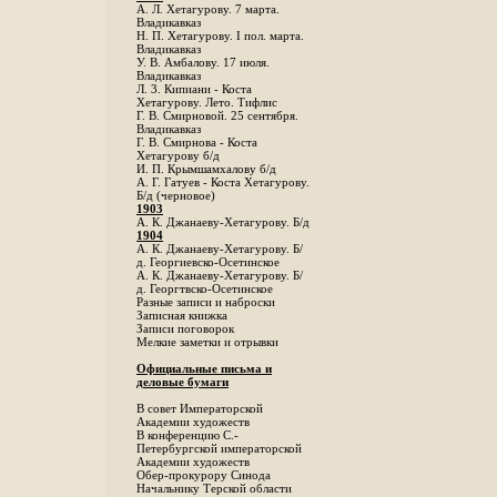
А. Л. Хетагурову. 7 марта.
Владикавказ
Н. П. Хетагурову. I пол. марта.
Владикавказ
У. В. Амбалову. 17 июля.
Владикавказ
Л. 3. Кипиани - Коста
Хетагурову. Лето. Тифлис
Г. В. Смирновой. 25 сентября.
Владикавказ
Г. В. Смирнова - Коста
Хетагурову б/д
И. П. Крымшамхалову б/д
А. Г. Гатуев - Коста Хетагурову.
Б/д (черновое)
1903
А. К. Джанаеву-Хетагурову. Б/д
1904
А. К. Джанаеву-Хетагурову. Б/
д. Георгиевско-Осетинское
А. К. Джанаеву-Хетагурову. Б/
д. Георгтвско-Осетинское
Разные записи и наброски
Записная книжка
Записи поговорок
Мелкие заметки и отрывки
Официальные письма и
деловые бумаги
В совет Императорской
Академии художеств
В конференцию С.-
Петербургской императорской
Академии художеств
Обер-прокурору Синода
Начальнику Терской области