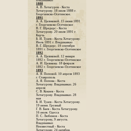
Владикавказ
1888
A. В. Хетагуров - Коста
Хетагурову. 18 июля 1888 г.
Георгиевско-Осетинское.
1891
А. А. Цаликовой. 15 июня 1891
г. Георгиевско-Осетинское
B. Г. Шредерс - Коста
Хетагурову. 20 июля 1891 г.
Керчь
Б. И. Туаев - Коста Хетагурову.
Июль 1891 г. Владикавказ
В. Г. Шредерс. 19 сентября
1891 г. Георгиевско-Осетинское
1892
А. А. Цаликовой. 12 января
1892 г. Георгиевско-Осетинское
А. И. Цаликову. 18 февраля
1892 г. Георгиевско-Осетинское
1893
А. Я. Поповой. 10 апреля 1893
г. Ставрополь
A. Я. Попова - Коста
Хетагурову. Владикавказ. 26
апреля
С. В. Кокиев - Коста
Хетагурову. Владикавказ. 28
мая
Б. И. Туаев - Коста Хетагурову.
19 июня. Грозный
Г. В. Баев - Коста Хетагурову.
16 июля. Одесса
П. С. Любимов - Коста
Хетагурову, 9 августа.
Владикавказ
Неизвестный - Коста
Хетагурову. 24 октября.