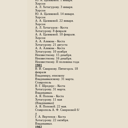
Ю. А. Цаликовой. 1 января.
Херсон
А. Л. Хетагурову. 3 января.
Херсон
Ю. А. Цаликовой. 14 января.
Херсон
А. А. Цаликовой. 22 января.
Херсон
А. Л. Хетагуров - Коста
Хетагурову. 8 февраля
А. А. Цаликовой. 10 февраля.
Херсон
А. А. Аликова - Коста
Хетагурову. 21 августа
А. А. Аликова - Коста
Хетагурову. 10 ноября
Неизвестному. 15 декабря.
Неизвестному. 16 декабря.
Неизвестному. II половина года
1901
В. И. Смирнову. Пятигорск. 18
февраля
Владимиру, епископу
Владикавказскому. 31 марта.
Ставрополь
В. Г. Шредерс - Коста
Хетагурову. 31 марта.
Владикавказ.
А. Я. Попова - Коста
Хетагурову. 11 мая
(Владикавказ)
А. Я. Поповой. 22 мая.
Ставрополь А. Ф. Смирновой б/
д
Г. А. Вертепов - Коста
Хетагурову. 22 октября.
Владикавказ.
1902