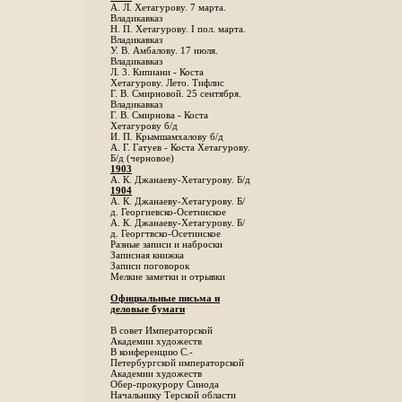
А. Л. Хетагурову. 7 марта.
Владикавказ
Н. П. Хетагурову. I пол. марта.
Владикавказ
У. В. Амбалову. 17 июля.
Владикавказ
Л. 3. Кипиани - Коста
Хетагурову. Лето. Тифлис
Г. В. Смирновой. 25 сентября.
Владикавказ
Г. В. Смирнова - Коста
Хетагурову б/д
И. П. Крымшамхалову б/д
А. Г. Гатуев - Коста Хетагурову.
Б/д (черновое)
1903
А. К. Джанаеву-Хетагурову. Б/д
1904
А. К. Джанаеву-Хетагурову. Б/
д. Георгиевско-Осетинское
А. К. Джанаеву-Хетагурову. Б/
д. Георгтвско-Осетинское
Разные записи и наброски
Записная книжка
Записи поговорок
Мелкие заметки и отрывки
Официальные письма и
деловые бумаги
В совет Императорской
Академии художеств
В конференцию С.-
Петербургской императорской
Академии художеств
Обер-прокурору Синода
Начальнику Терской области