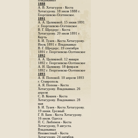
Владикавказ
1888
A. В. Хетагуров - Коста
Хетагурову. 18 июля 1888 г.
Георгиевско-Осетинское.
1891
А. А. Цаликовой. 15 июня 1891
г. Георгиевско-Осетинское
B. Г. Шредерс - Коста
Хетагурову. 20 июля 1891 г.
Керчь
Б. И. Туаев - Коста Хетагурову.
Июль 1891 г. Владикавказ
В. Г. Шредерс. 19 сентября
1891 г. Георгиевско-Осетинское
1892
А. А. Цаликовой. 12 января
1892 г. Георгиевско-Осетинское
А. И. Цаликову. 18 февраля
1892 г. Георгиевско-Осетинское
1893
А. Я. Поповой. 10 апреля 1893
г. Ставрополь
A. Я. Попова - Коста
Хетагурову. Владикавказ. 26
апреля
С. В. Кокиев - Коста
Хетагурову. Владикавказ. 28
мая
Б. И. Туаев - Коста Хетагурову.
19 июня. Грозный
Г. В. Баев - Коста Хетагурову.
16 июля. Одесса
П. С. Любимов - Коста
Хетагурову, 9 августа.
Владикавказ
Неизвестный - Коста
Хетагурову. 24 октября.