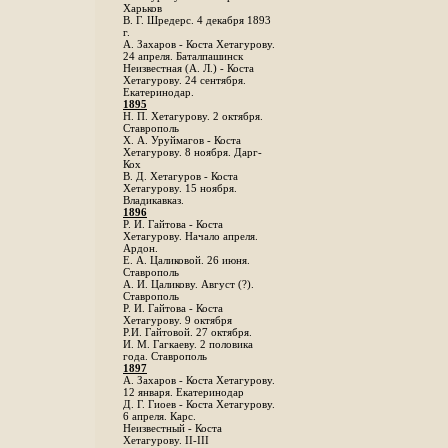
Харьков
B. Г. Шредерс. 4 декабря 1893
г.
А. Захаров - Коста Хетагурову.
24 апреля. Баталпашинск
Неизвестная (А. Л.) - Коста
Хетагурову. 24 сентября.
Екатеринодар.
1895
Н. П. Хетагурову. 2 октября.
Ставрополь
X. А. Уруймагов - Коста
Хетагурову. 8 ноября. Дарг-
Кох
В. Д. Хетагуров - Коста
Хетагурову. 15 ноября.
Владикавказ.
1896
Р. И. Гайтова - Коста
Хетагурову. Начало апреля.
Ардон.
Е. А. Цаликовой. 26 июня.
Ставрополь
А. И. Цаликову. Август (?).
Ставрополь
Р. И. Гайтова - Коста
Хетагурову. 9 октября
Р.И. Гайтовой. 27 октября.
И. М. Гагкаеву. 2 половика
года. Ставрополь
1897
А. Захаров - Коста Хетагурову.
12 января. Екатеринодар
Д. Г. Гиоев - Коста Хетагурову.
6 апреля. Карс.
Неизвестный - Коста
Хетагурову. II-III