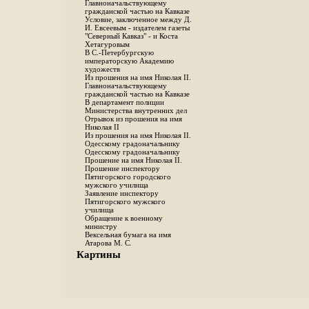
Главноначальствующему
гражданской частью на Кавказе
Условие, заключенное между Д.
И. Евсеевым - издателем газеты
"Северный Кавказ" - и Коста
Хетагуровым
В С.-Петербургскую
императорскую Академию
художеств
Из прошения на имя Николая II.
Главноначальствующему
гражданской частью на Кавказе
В департамент полиции
Министерства внутренних дел
Отрывок из прошения на имя
Николая II
Из прошения на имя Николая II.
Одесскому градоначальнику
Одесскому градоначальнику
Прошение на имя Николая II.
Прошение инспектору
Пятигорского городского
мужского училища
Заявление инспектору
Пятигорского мужского
училища
Обращение к военному
министру
Вексельная бумага на имя
Атарова М. С.
Картины