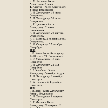
И. М. Гагкаев - Коста
Хетагурову, 2 июня
Т. Алдатов - Коста Хетагурову.
8 июля. Владикавказ
А. Л. Хетагурову. 18 июля.
Ставрополь.
А. Л. Хетагурову. 20 июля.
Ставрополь.
Д. Г. Цаликов - Коста
Хетагурову. 23 июля.
Владикавказ.
А. Л. Хетагурову. 20 августа.
Ставрополь.
И. Т. Гайтову. 2 половина года.
Ставрополь.
В. И. Смирнову. 25 декабря.
Петербург.
1898
Г. В. Баев - Коста Хетагурову.
17/III - нач. VI. Владикавказ.
Э. Э. Ухтомскому. 18 мая.
Петербург
A. Л. Хетагурову. 22 мая.
Петербург
B. Г. Касабиев - Коста
Хетагурову. Сентябрь. Ардон
А. Л. Хетагурову. 2 октября.
Пятигорск
А. А. Цаликовой. 6 декабря.
Пятигорск
1899
Г. В. Баев - Коста Хетагурову.
Январь. Владикавказ
А. Л. Хетагурову. 8 февраля.
Пятигорск.
С. Т. Метлин - Коста
Хетагурову. 28 февраля. Ст.