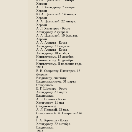
Ю. А. Цаликовой. 1 января.
Херсон
А. Л. Хетагурову. 3 января.
Херсон
Ю. А. Цаликовой. 14 января.
Херсон
А. А. Цаликовой. 22 января.
Херсон
А. Л. Хетагуров - Коста
Хетагурову. 8 февраля
А. А. Цаликовой. 10 февраля.
Херсон
А. А. Аликова - Коста
Хетагурову. 21 августа
А. А. Аликова - Коста
Хетагурову. 10 ноября
Неизвестному. 15 декабря.
Неизвестному. 16 декабря.
Неизвестному. II половина года
1901
В. И. Смирнову. Пятигорск. 18
февраля
Владимиру, епископу
Владикавказскому. 31 марта.
Ставрополь
В. Г. Шредерс - Коста
Хетагурову. 31 марта.
Владикавказ.
А. Я. Попова - Коста
Хетагурову. 11 мая
(Владикавказ)
А. Я. Поповой. 22 мая.
Ставрополь А. Ф. Смирновой б/
д
Г. А. Вертепов - Коста
Хетагурову. 22 октября.
Владикавказ.
1902