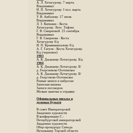
А. Л. Хетагурову. 7 марта.
Владикавказ
Н. П. Хетагурову. I пол. марта.
Владикавказ
У. В. Амбалову. 17 июля.
Владикавказ
Л. 3. Кипиани - Коста
Хетагурову. Лето. Тифлис
Г. В. Смирновой. 25 сентября.
Владикавказ
Г. В. Смирнова - Коста
Хетагурову б/д
И. П. Крымшамхалову б/д
А. Г. Гатуев - Коста Хетагурову.
Б/д (черновое)
1903
А. К. Джанаеву-Хетагурову. Б/д
1904
А. К. Джанаеву-Хетагурову. Б/
д. Георгиевско-Осетинское
А. К. Джанаеву-Хетагурову. Б/
д. Георгтвско-Осетинское
Разные записи и наброски
Записная книжка
Записи поговорок
Мелкие заметки и отрывки
Официальные письма и
деловые бумаги
В совет Императорской
Академии художеств
В конференцию С.-
Петербургской императорской
Академии художеств
Обер-прокурору Синода
Начальнику Терской области