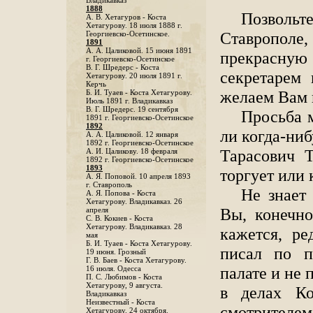
Владикавказ
1888
Позвольт
A. В. Хетагуров - Коста
Хетагурову. 18 июля 1888 г.
Ставрополе,
Георгиевско-Осетинское.
1891
А. А. Цаликовой. 15 июня 1891
прекрасную
г. Георгиевско-Осетинское
B. Г. Шредерс - Коста
секретарем
Хетагурову. 20 июля 1891 г.
Керчь
желаем Вам 
Б. И. Туаев - Коста Хетагурову.
Июль 1891 г. Владикавказ
В. Г. Шредерс. 19 сентября
Просьба м
1891 г. Георгиевско-Осетинское
1892
ли когда-ниб
А. А. Цаликовой. 12 января
1892 г. Георгиевско-Осетинское
Тарасович Т
А. И. Цаликову. 18 февраля
1892 г. Георгиевско-Осетинское
1893
торгует или 
А. Я. Поповой. 10 апреля 1893
г. Ставрополь
Не знает
A. Я. Попова - Коста
Хетагурову. Владикавказ. 26
Вы, конечно
апреля
С. В. Кокиев - Коста
Хетагурову. Владикавказ. 28
кажется, ре
мая
Б. И. Туаев - Коста Хетагурову.
писал по п
19 июня. Грозный
Г. В. Баев - Коста Хетагурову.
палате и не 
16 июля. Одесса
П. С. Любимов - Коста
Хетагурову, 9 августа.
в делах Ко
Владикавказ
Неизвестный - Коста
смотрителем
Хетагурову. 24 октября.