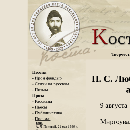
Творчест
Поэзия
П. С. Лю
- Ирон фæндыр
- Стихи на русском
- Поэмы
Проза
- Рассказы
9 августа
- Пьесы
- Публицистика
-
Письма:
Мнргоува
1886
А. Я. Поповой. 21 мая 1886 г.