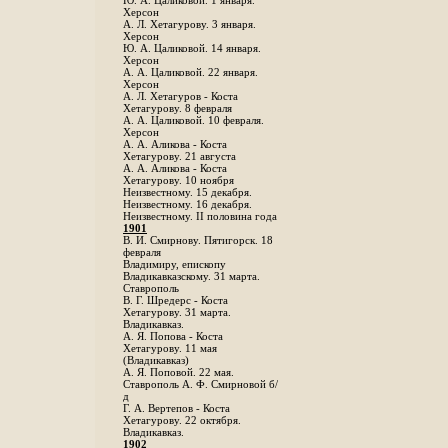
Ю. А. Цаликовой. 1 января.
Херсон
А. Л. Хетагурову. 3 января.
Херсон
Ю. А. Цаликовой. 14 января.
Херсон
А. А. Цаликовой. 22 января.
Херсон
А. Л. Хетагуров - Коста
Хетагурову. 8 февраля
А. А. Цаликовой. 10 февраля.
Херсон
А. А. Аликова - Коста
Хетагурову. 21 августа
А. А. Аликова - Коста
Хетагурову. 10 ноября
Неизвестному. 15 декабря.
Неизвестному. 16 декабря.
Неизвестному. II половина года
1901
В. И. Смирнову. Пятигорск. 18
февраля
Владимиру, епископу
Владикавказскому. 31 марта.
Ставрополь
В. Г. Шредерс - Коста
Хетагурову. 31 марта.
Владикавказ.
А. Я. Попова - Коста
Хетагурову. 11 мая
(Владикавказ)
А. Я. Поповой. 22 мая.
Ставрополь А. Ф. Смирновой б/
д
Г. А. Вертепов - Коста
Хетагурову. 22 октября.
Владикавказ.
1902