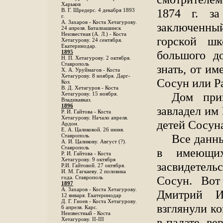
Харьков
1874 г. з
B. Г. Шредерс. 4 декабря 1893
г.
А. Захаров - Коста Хетагурову.
заключенный
24 апреля. Баталпашинск
Неизвестная (А. Л.) - Коста
горской ш
Хетагурову. 24 сентября.
Екатеринодар.
большого д
1895
Н. П. Хетагурову. 2 октября.
Ставрополь
знать, от им
X. А. Уруймагов - Коста
Хетагурову. 8 ноября. Дарг-
Сосун или Р
Кох
В. Д. Хетагуров - Коста
Дом при
Хетагурову. 15 ноября.
Владикавказ.
1896
завладел им 
Р. И. Гайтова - Коста
Хетагурову. Начало апреля.
детей Сосуна
Ардон.
Е. А. Цаликовой. 26 июня.
Все данны
Ставрополь
А. И. Цаликову. Август (?).
Ставрополь
в имеющих
Р. И. Гайтова - Коста
Хетагурову. 9 октября
засвидетел
Р.И. Гайтовой. 27 октября.
И. М. Гагкаеву. 2 половика
Сосун. Вот
года. Ставрополь
1897
А. Захаров - Коста Хетагурову.
Дмитрий И
12 января. Екатеринодар
Д. Г. Гиоев - Коста Хетагурову.
взглянули ко
6 апреля. Карс.
Неизвестный - Коста
в палате, ве
Хетагурову. II-III