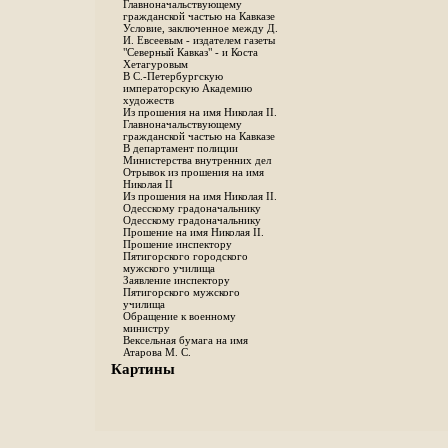
Главноначальствующему
гражданской частью на Кавказе
Условие, заключенное между Д.
И. Евсеевым - издателем газеты
"Северный Кавказ" - и Коста
Хетагуровым
В С.-Петербургскую
императорскую Академию
художеств
Из прошения на имя Николая II.
Главноначальствующему
гражданской частью на Кавказе
В департамент полиции
Министерства внутренних дел
Отрывок из прошения на имя
Николая II
Из прошения на имя Николая II.
Одесскому градоначальнику
Одесскому градоначальнику
Прошение на имя Николая II.
Прошение инспектору
Пятигорского городского
мужского училища
Заявление инспектору
Пятигорского мужского
училища
Обращение к военному
министру
Вексельная бумага на имя
Атарова М. С.
Картины