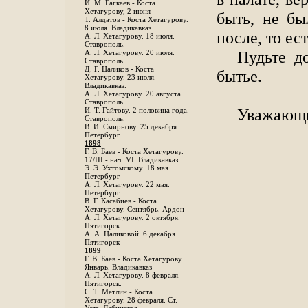
И. М. Гагкаев - Коста
Хетагурову, 2 июня
быть, не б
Т. Алдатов - Коста Хетагурову.
8 июля. Владикавказ
после, то ес
А. Л. Хетагурову. 18 июля.
Ставрополь.
Пудьте д
А. Л. Хетагурову. 20 июля.
Ставрополь.
Д. Г. Цаликов - Коста
бытье.
Хетагурову. 23 июля.
Владикавказ.
А. Л. Хетагурову. 20 августа.
Ставрополь.
Уважающи
И. Т. Гайтову. 2 половина года.
Ставрополь.
В. И. Смирнову. 25 декабря.
Петербург.
1898
Г. В. Баев - Коста Хетагурову.
17/III - нач. VI. Владикавказ.
Э. Э. Ухтомскому. 18 мая.
Петербург
A. Л. Хетагурову. 22 мая.
Петербург
B. Г. Касабиев - Коста
Хетагурову. Сентябрь. Ардон
А. Л. Хетагурову. 2 октября.
Пятигорск
А. А. Цаликовой. 6 декабря.
Пятигорск
1899
Г. В. Баев - Коста Хетагурову.
Январь. Владикавказ
А. Л. Хетагурову. 8 февраля.
Пятигорск.
С. Т. Метлин - Коста
Хетагурову. 28 февраля. Ст.