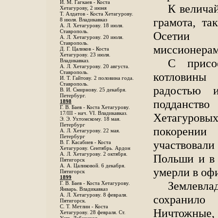
И. М. Гагкаев - Коста
К велича
Хетагурову, 2 июня
Т. Алдатов - Коста Хетагурову.
грамота, та
8 июля. Владикавказ
А. Л. Хетагурову. 18 июля.
Ставрополь.
Осетии 
А. Л. Хетагурову. 20 июля.
Ставрополь.
миссионера
Д. Г. Цаликов - Коста
Хетагурову. 23 июля.
С присо
Владикавказ.
А. Л. Хетагурову. 20 августа.
Ставрополь.
котловины
И. Т. Гайтову. 2 половина года.
Ставрополь.
радостью 
В. И. Смирнову. 25 декабря.
Петербург.
подданство
1898
Г. В. Баев - Коста Хетагурову.
17/III - нач. VI. Владикавказ.
Хетагуровых
Э. Э. Ухтомскому. 18 мая.
Петербург
покорении
A. Л. Хетагурову. 22 мая.
Петербург
участвовали
B. Г. Касабиев - Коста
Хетагурову. Сентябрь. Ардон
А. Л. Хетагурову. 2 октября.
Польши и в 
Пятигорск
А. А. Цаликовой. 6 декабря.
умерли в оф
Пятигорск
1899
Землевла
Г. В. Баев - Коста Хетагурову.
Январь. Владикавказ
А. Л. Хетагурову. 8 февраля.
сохранило
Пятигорск.
С. Т. Метлин - Коста
Ничтожные, 
Хетагурову. 28 февраля. Ст.