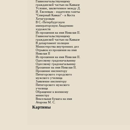
Главноначальствующему
гражданской частью на Кавказе
Условие, заключенное между Д.
И. Евсеевым - издателем газеты
"Северный Кавказ" - и Коста
Хетагуровым
В С.-Петербургскую
императорскую Академию
художеств
Из прошения на имя Николая II.
Главноначальствующему
гражданской частью на Кавказе
В департамент полиции
Министерства внутренних дел
Отрывок из прошения на имя
Николая II
Из прошения на имя Николая II.
Одесскому градоначальнику
Одесскому градоначальнику
Прошение на имя Николая II.
Прошение инспектору
Пятигорского городского
мужского училища
Заявление инспектору
Пятигорского мужского
училища
Обращение к военному
министру
Вексельная бумага на имя
Атарова М. С.
Картины