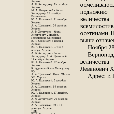
Херсон
осмеливаю
А. Л. Хетагурову. 15 октября.
Херсон
подножию 
М. А. Лыщинский - Коста
Хетагурову. 17 октября.
Владикавказ
величест
Ю. А. Цаликовой. 21 октября.
Херсон
всемилостив
А. А. Цаликовой. 24 октября.
Херсон
осетинами Н
A. В. Хетагуров - Коста
Хетагурову. 2 ноября.
Георгиевско-Осетинское
выше означе
B. И. Смирнову. 3 ноября.
Херсон
Ноября 28
Ю. А. Цаликовой. С 4 на 5
ноября. Херсон
Вернопо
А. В. Хетагуров - Коста
Хетагурову А. А. Цаликовой.
14 ноября. Херсон
величества
Ю. А. Цаликовой. 22 ноября.
Херсон
Леванович Х
К. Кудинов - Коста Хетагурову.
Б/д
Адрес: г.
А. А. Цаликовой. Конец XI- нач.
XII. Херсон
Ю. А. Цаликовой. 8 декабря.
Херсон
А. А. Цаликовой. 14 декабря.
Херсон
Ю. А. Цаликовой. 17 декабря.
Херсон
А. Л. Хетагурову. 26 декабря.
Херсон
А. А. Цаликовой. 30 и 31
декабря. Херсон
1900