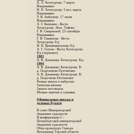
А. Л. Хетагурову. 7 марта.
Владикавказ
Н. П. Хетагурову. I пол. марта.
Владикавказ
У. В. Амбалову. 17 июля.
Владикавказ
Л. 3. Кипиани - Коста
Хетагурову. Лето. Тифлис
Г. В. Смирновой. 25 сентября.
Владикавказ
Г. В. Смирнова - Коста
Хетагурову б/д
И. П. Крымшамхалову б/д
А. Г. Гатуев - Коста Хетагурову.
Б/д (черновое)
1903
А. К. Джанаеву-Хетагурову. Б/д
1904
А. К. Джанаеву-Хетагурову. Б/
д. Георгиевско-Осетинское
А. К. Джанаеву-Хетагурову. Б/
д. Георгтвско-Осетинское
Разные записи и наброски
Записная книжка
Записи поговорок
Мелкие заметки и отрывки
Официальные письма и
деловые бумаги
В совет Императорской
Академии художеств
В конференцию С.-
Петербургской императорской
Академии художеств
Обер-прокурору Синода
Начальнику Терской области