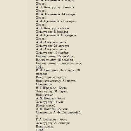
Ю. А. Цаликовой. 1 января.
Херсон
А. Л. Хетагурову. 3 января.
Херсон
Ю. А. Цаликовой. 14 января.
Херсон
А. А. Цаликовой. 22 января.
Херсон
А. Л. Хетагуров - Коста
Хетагурову. 8 февраля
А. А. Цаликовой. 10 февраля.
Херсон
А. А. Аликова - Коста
Хетагурову. 21 августа
А. А. Аликова - Коста
Хетагурову. 10 ноября
Неизвестному. 15 декабря.
Неизвестному. 16 декабря.
Неизвестному. II половина года
1901
В. И. Смирнову. Пятигорск. 18
февраля
Владимиру, епископу
Владикавказскому. 31 марта.
Ставрополь
В. Г. Шредерс - Коста
Хетагурову. 31 марта.
Владикавказ.
А. Я. Попова - Коста
Хетагурову. 11 мая
(Владикавказ)
А. Я. Поповой. 22 мая.
Ставрополь А. Ф. Смирновой б/
д
Г. А. Вертепов - Коста
Хетагурову. 22 октября.
Владикавказ.
1902