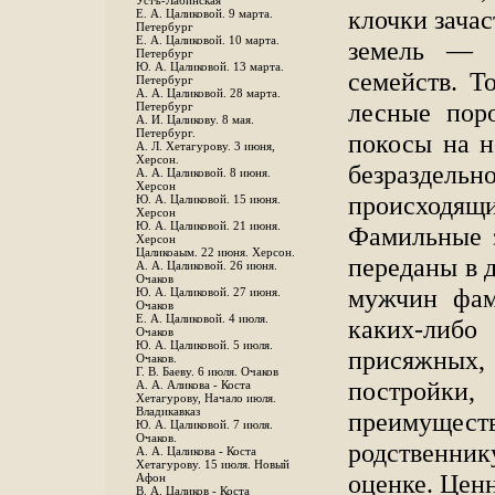
Устъ-Лабинская
клочки зача
Е. А. Цаликовой. 9 марта.
Петербург
Е. А. Цаликовой. 10 марта.
земель — с
Петербург
Ю. А. Цаликовой. 13 марта.
семейств. Т
Петербург
А. А. Цаликовой. 28 марта.
лесные пор
Петербург
А. И. Цаликову. 8 мая.
Петербург.
покосы на н
А. Л. Хетагурову. 3 июня,
Херсон.
безраздель
А. А. Цаликовой. 8 июня.
Херсон
происходя
Ю. А. Цаликовой. 15 июня.
Херсон
Ю. А. Цаликовой. 21 июня.
Фамильные з
Херсон
Цаликоаым. 22 июня. Херсон.
переданы в д
А. А. Цаликовой. 26 июня.
Очаков
мужчин фам
Ю. А. Цаликовой. 27 июня.
Очаков
Е. А. Цаликовой. 4 июля.
каких-либо
Очаков
Ю. А. Цаликовой. 5 июля.
присяжных,
Очаков.
Г. В. Баеву. 6 июля. Очаков
постройки,
А. А. Аликова - Коста
Хетагурову, Начало июля.
Владикавказ
преимущес
Ю. А. Цаликовой. 7 июля.
Очаков.
родственн
А. А. Цаликова - Коста
Хетагурову. 15 июля. Новый
оценке. Цен
Афон
В. А. Цаликов - Коста