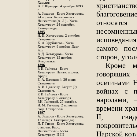
Харьков
христианств
B. Г. Шредерс. 4 декабря 1893
г.
благоговени
А. Захаров - Коста Хетагурову.
24 апреля. Баталпашинск
относятс
Неизвестная (А. Л.) - Коста
Хетагурову. 24 сентября.
Екатеринодар.
несомненн
1895
Н. П. Хетагурову. 2 октября.
исповедания
Ставрополь
X. А. Уруймагов - Коста
самого пос
Хетагурову. 8 ноября. Дарг-
Кох
В. Д. Хетагуров - Коста
сторон, угол
Хетагурову. 15 ноября.
Владикавказ.
Кроме м
1896
Р. И. Гайтова - Коста
говорящих 
Хетагурову. Начало апреля.
Ардон.
Е. А. Цаликовой. 26 июня.
осетинами Н
Ставрополь
А. И. Цаликову. Август (?).
войнах с п
Ставрополь
Р. И. Гайтова - Коста
народами, 
Хетагурову. 9 октября
Р.И. Гайтовой. 27 октября.
И. М. Гагкаеву. 2 половика
времени хра
года. Ставрополь
1897
II, свид
А. Захаров - Коста Хетагурову.
12 января. Екатеринодар
покровител
Д. Г. Гиоев - Коста Хетагурову.
6 апреля. Карс.
Неизвестный - Коста
Нарской кот
Хетагурову. II-III