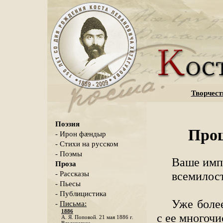
Творчест
Поэзия
Прош
- Ирон фæндыр
- Стихи на русском
- Поэмы
Ваше имп
Проза
всемилос
- Рассказы
- Пьесы
- Публицистика
Уже более
-
Письма:
1886
с ее многочи
А. Я. Поповой. 21 мая 1886 г.