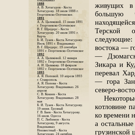
Владикавказ
живущих в 
1888
A. В. Хетагуров - Коста
Хетагурову. 18 июля 1888 г.
большую 
Георгиевско-Осетинское.
1891
находящейся
А. А. Цаликовой. 15 июня 1891
г. Георгиевско-Осетинское
Терской 
B. Г. Шредерс - Коста
Хетагурову. 20 июля 1891 г.
Керчь
следующие:
Б. И. Туаев - Коста Хетагурову.
Июль 1891 г. Владикавказ
востока — г
В. Г. Шредерс. 19 сентября
1891 г. Георгиевско-Осетинское
— Дзомагс
1892
А. А. Цаликовой. 12 января
1892 г. Георгиевско-Осетинское
Зикара и Ку
А. И. Цаликову. 18 февраля
1892 г. Георгиевско-Осетинское
перевал Хар
1893
А. Я. Поповой. 10 апреля 1893
— гора Зан
г. Ставрополь
A. Я. Попова - Коста
Хетагурову. Владикавказ. 26
северо-вост
апреля
С. В. Кокиев - Коста
Некоторы
Хетагурову. Владикавказ. 28
мая
котловине п
Б. И. Туаев - Коста Хетагурову.
19 июня. Грозный
Г. В. Баев - Коста Хетагурову.
ко времени н
16 июля. Одесса
П. С. Любимов - Коста
а остальные
Хетагурову, 9 августа.
Владикавказ
грузинской 
Неизвестный - Коста
Хетагурову. 24 октября.