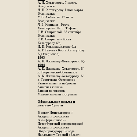
А. Л. Хетагурову. 7 марта.
Владикавказ
Н. П. Хетагурову. I пол. марта.
Владикавказ
У. В. Амбалову. 17 июля.
Владикавказ
Л. 3. Кипиани - Коста
Хетагурову. Лето. Тифлис
Г. В. Смирновой. 25 сентября.
Владикавказ
Г. В. Смирнова - Коста
Хетагурову б/д
И. П. Крымшамхалову б/д
А. Г. Гатуев - Коста Хетагурову.
Б/д (черновое)
1903
А. К. Джанаеву-Хетагурову. Б/д
1904
А. К. Джанаеву-Хетагурову. Б/
д. Георгиевско-Осетинское
А. К. Джанаеву-Хетагурову. Б/
д. Георгтвско-Осетинское
Разные записи и наброски
Записная книжка
Записи поговорок
Мелкие заметки и отрывки
Официальные письма и
деловые бумаги
В совет Императорской
Академии художеств
В конференцию С.-
Петербургской императорской
Академии художеств
Обер-прокурору Синода
Начальнику Терской области