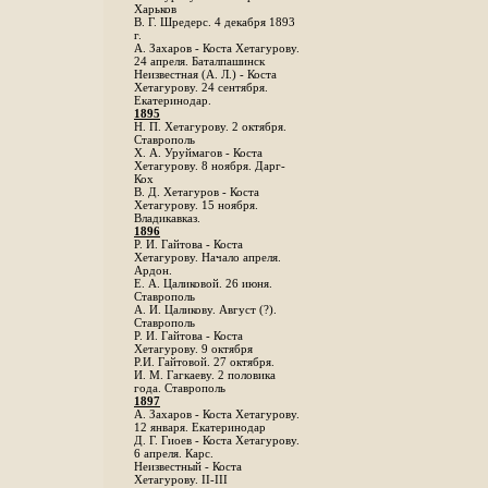
Харьков
B. Г. Шредерс. 4 декабря 1893
г.
А. Захаров - Коста Хетагурову.
24 апреля. Баталпашинск
Неизвестная (А. Л.) - Коста
Хетагурову. 24 сентября.
Екатеринодар.
1895
Н. П. Хетагурову. 2 октября.
Ставрополь
X. А. Уруймагов - Коста
Хетагурову. 8 ноября. Дарг-
Кох
В. Д. Хетагуров - Коста
Хетагурову. 15 ноября.
Владикавказ.
1896
Р. И. Гайтова - Коста
Хетагурову. Начало апреля.
Ардон.
Е. А. Цаликовой. 26 июня.
Ставрополь
А. И. Цаликову. Август (?).
Ставрополь
Р. И. Гайтова - Коста
Хетагурову. 9 октября
Р.И. Гайтовой. 27 октября.
И. М. Гагкаеву. 2 половика
года. Ставрополь
1897
А. Захаров - Коста Хетагурову.
12 января. Екатеринодар
Д. Г. Гиоев - Коста Хетагурову.
6 апреля. Карс.
Неизвестный - Коста
Хетагурову. II-III