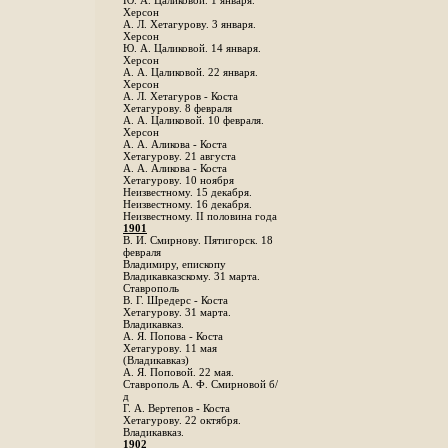
Ю. А. Цаликовой. 1 января.
Херсон
А. Л. Хетагурову. 3 января.
Херсон
Ю. А. Цаликовой. 14 января.
Херсон
А. А. Цаликовой. 22 января.
Херсон
А. Л. Хетагуров - Коста
Хетагурову. 8 февраля
А. А. Цаликовой. 10 февраля.
Херсон
А. А. Аликова - Коста
Хетагурову. 21 августа
А. А. Аликова - Коста
Хетагурову. 10 ноября
Неизвестному. 15 декабря.
Неизвестному. 16 декабря.
Неизвестному. II половина года
1901
В. И. Смирнову. Пятигорск. 18
февраля
Владимиру, епископу
Владикавказскому. 31 марта.
Ставрополь
В. Г. Шредерс - Коста
Хетагурову. 31 марта.
Владикавказ.
А. Я. Попова - Коста
Хетагурову. 11 мая
(Владикавказ)
А. Я. Поповой. 22 мая.
Ставрополь А. Ф. Смирновой б/
д
Г. А. Вертепов - Коста
Хетагурову. 22 октября.
Владикавказ.
1902