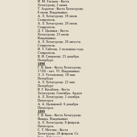
И. М. Гагкаев - Коста
Хетагурову, 2 июня
Т. Алдатов - Коста Хетагурову.
8 июля. Владикавказ
А. Л. Хетагурову. 18 июля.
Ставрополь.
А. Л. Хетагурову. 20 июля.
Ставрополь.
Д. Г. Цаликов - Коста
Хетагурову. 23 июля.
Владикавказ.
А. Л. Хетагурову. 20 августа.
Ставрополь.
И. Т. Гайтову. 2 половина года.
Ставрополь.
В. И. Смирнову. 25 декабря.
Петербург.
1898
Г. В. Баев - Коста Хетагурову.
17/III - нач. VI. Владикавказ.
Э. Э. Ухтомскому. 18 мая.
Петербург
A. Л. Хетагурову. 22 мая.
Петербург
B. Г. Касабиев - Коста
Хетагурову. Сентябрь. Ардон
А. Л. Хетагурову. 2 октября.
Пятигорск
А. А. Цаликовой. 6 декабря.
Пятигорск
1899
Г. В. Баев - Коста Хетагурову.
Январь. Владикавказ
А. Л. Хетагурову. 8 февраля.
Пятигорск.
С. Т. Метлин - Коста
Хетагурову. 28 февраля. Ст.