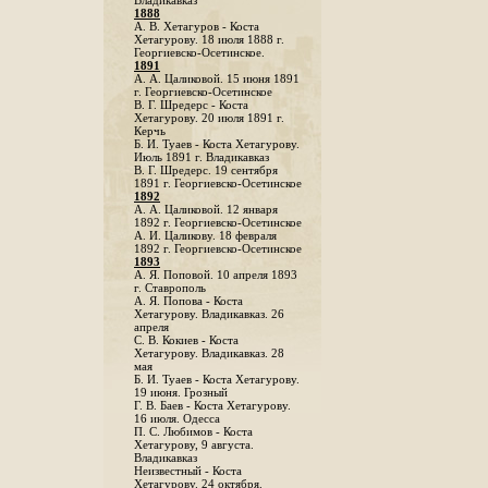
Владикавказ
1888
A. В. Хетагуров - Коста
Хетагурову. 18 июля 1888 г.
Георгиевско-Осетинское.
1891
А. А. Цаликовой. 15 июня 1891
г. Георгиевско-Осетинское
B. Г. Шредерс - Коста
Хетагурову. 20 июля 1891 г.
Керчь
Б. И. Туаев - Коста Хетагурову.
Июль 1891 г. Владикавказ
В. Г. Шредерс. 19 сентября
1891 г. Георгиевско-Осетинское
1892
А. А. Цаликовой. 12 января
1892 г. Георгиевско-Осетинское
А. И. Цаликову. 18 февраля
1892 г. Георгиевско-Осетинское
1893
А. Я. Поповой. 10 апреля 1893
г. Ставрополь
A. Я. Попова - Коста
Хетагурову. Владикавказ. 26
апреля
С. В. Кокиев - Коста
Хетагурову. Владикавказ. 28
мая
Б. И. Туаев - Коста Хетагурову.
19 июня. Грозный
Г. В. Баев - Коста Хетагурову.
16 июля. Одесса
П. С. Любимов - Коста
Хетагурову, 9 августа.
Владикавказ
Неизвестный - Коста
Хетагурову. 24 октября.