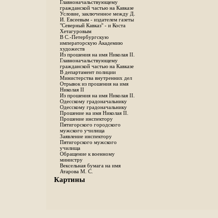
Главноначальствующему
гражданской частью на Кавказе
Условие, заключенное между Д.
И. Евсеевым - издателем газеты
"Северный Кавказ" - и Коста
Хетагуровым
В С.-Петербургскую
императорскую Академию
художеств
Из прошения на имя Николая II.
Главноначальствующему
гражданской частью на Кавказе
В департамент полиции
Министерства внутренних дел
Отрывок из прошения на имя
Николая II
Из прошения на имя Николая II.
Одесскому градоначальнику
Одесскому градоначальнику
Прошение на имя Николая II.
Прошение инспектору
Пятигорского городского
мужского училища
Заявление инспектору
Пятигорского мужского
училища
Обращение к военному
министру
Вексельная бумага на имя
Атарова М. С.
Картины