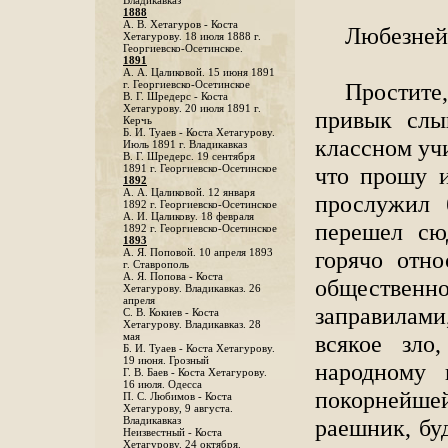
Владикавказ
1888
A. В. Хетагуров - Коста
Любезней
Хетагурову. 18 июля 1888 г.
Георгиевско-Осетинское.
1891
А. А. Цаликовой. 15 июня 1891
Простите
г. Георгиевско-Осетинское
B. Г. Шредерс - Коста
Хетагурову. 20 июля 1891 г.
привык слы
Керчь
Б. И. Туаев - Коста Хетагурову.
классном учи
Июль 1891 г. Владикавказ
В. Г. Шредерс. 19 сентября
что прошу и
1891 г. Георгиевско-Осетинское
1892
А. А. Цаликовой. 12 января
прослужил 
1892 г. Георгиевско-Осетинское
А. И. Цаликову. 18 февраля
перешел сю
1892 г. Георгиевско-Осетинское
1893
горячо отно
А. Я. Поповой. 10 апреля 1893
г. Ставрополь
A. Я. Попова - Коста
общественн
Хетагурову. Владикавказ. 26
апреля
заправилами
С. В. Кокиев - Коста
Хетагурову. Владикавказ. 28
всякое зло
мая
Б. И. Туаев - Коста Хетагурову.
19 июня. Грозный
народному
Г. В. Баев - Коста Хетагурову.
16 июля. Одесса
покорнейш
П. С. Любимов - Коста
Хетагурову, 9 августа.
раешник, бу
Владикавказ
Неизвестный - Коста
Хетагурову. 24 октября.