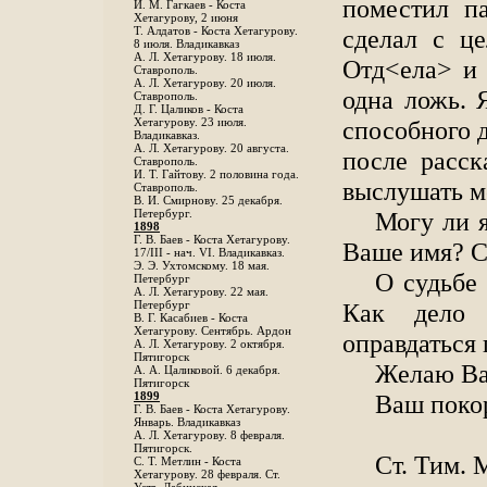
поместил па
И. М. Гагкаев - Коста
Хетагурову, 2 июня
сделал с ц
Т. Алдатов - Коста Хетагурову.
8 июля. Владикавказ
А. Л. Хетагурову. 18 июля.
Отд<ела> и 
Ставрополь.
А. Л. Хетагурову. 20 июля.
одна ложь. 
Ставрополь.
Д. Г. Цаликов - Коста
способного 
Хетагурову. 23 июля.
Владикавказ.
А. Л. Хетагурову. 20 августа.
после расск
Ставрополь.
И. Т. Гайтову. 2 половина года.
выслушать м
Ставрополь.
В. И. Смирнову. 25 декабря.
Могу ли 
Петербург.
1898
Г. В. Баев - Коста Хетагурову.
Ваше имя? С
17/III - нач. VI. Владикавказ.
Э. Э. Ухтомскому. 18 мая.
О судьбе
Петербург
A. Л. Хетагурову. 22 мая.
Как дело 
Петербург
B. Г. Касабиев - Коста
Хетагурову. Сентябрь. Ардон
оправдаться
А. Л. Хетагурову. 2 октября.
Пятигорск
Желаю Вам
А. А. Цаликовой. 6 декабря.
Пятигорск
Ваш поко
1899
Г. В. Баев - Коста Хетагурову.
Январь. Владикавказ
А. Л. Хетагурову. 8 февраля.
Пятигорск.
Ст. Тим. 
С. Т. Метлин - Коста
Хетагурову. 28 февраля. Ст.