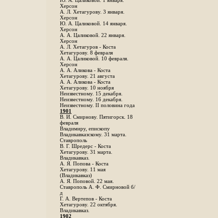
Ю. А. Цаликовой. 1 января.
Херсон
А. Л. Хетагурову. 3 января.
Херсон
Ю. А. Цаликовой. 14 января.
Херсон
А. А. Цаликовой. 22 января.
Херсон
А. Л. Хетагуров - Коста
Хетагурову. 8 февраля
А. А. Цаликовой. 10 февраля.
Херсон
А. А. Аликова - Коста
Хетагурову. 21 августа
А. А. Аликова - Коста
Хетагурову. 10 ноября
Неизвестному. 15 декабря.
Неизвестному. 16 декабря.
Неизвестному. II половина года
1901
В. И. Смирнову. Пятигорск. 18
февраля
Владимиру, епископу
Владикавказскому. 31 марта.
Ставрополь
В. Г. Шредерс - Коста
Хетагурову. 31 марта.
Владикавказ.
А. Я. Попова - Коста
Хетагурову. 11 мая
(Владикавказ)
А. Я. Поповой. 22 мая.
Ставрополь А. Ф. Смирновой б/
д
Г. А. Вертепов - Коста
Хетагурову. 22 октября.
Владикавказ.
1902