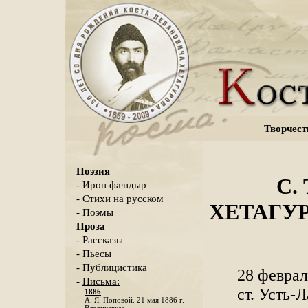
Творчест
Поэзия
С.
- Ирон фæндыр
- Стихи на русском
ХЕТАГУРО
- Поэмы
Проза
- Рассказы
- Пьесы
- Публицистика
28 феврал
-
Письма:
ст. Усть-
1886
А. Я. Поповой. 21 мая 1886 г.