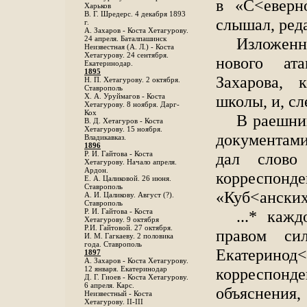
в «С<еверн
Харьков
B. Г. Шредерс. 4 декабря 1893
слышал, ред
г.
А. Захаров - Коста Хетагурову.
Изложенн
24 апреля. Баталпашинск
Неизвестная (А. Л.) - Коста
Хетагурову. 24 сентября.
нового ата
Екатеринодар.
1895
Захарова, 
Н. П. Хетагурову. 2 октября.
Ставрополь
школы, и, сл
X. А. Уруймагов - Коста
Хетагурову. 8 ноября. Дарг-
Кох
В раешни
В. Д. Хетагуров - Коста
Хетагурову. 15 ноября.
документами
Владикавказ.
1896
дал слово
Р. И. Гайтова - Коста
Хетагурову. Начало апреля.
Ардон.
корреспо
Е. А. Цаликовой. 26 июня.
Ставрополь
«Куб<анских
А. И. Цаликову. Август (?).
Ставрополь
...* каж
Р. И. Гайтова - Коста
Хетагурову. 9 октября
Р.И. Гайтовой. 27 октября.
правом сил
И. М. Гагкаеву. 2 половика
года. Ставрополь
Екатеринод<
1897
А. Захаров - Коста Хетагурову.
корреспонд
12 января. Екатеринодар
Д. Г. Гиоев - Коста Хетагурову.
6 апреля. Карс.
объяснения,
Неизвестный - Коста
Хетагурову. II-III