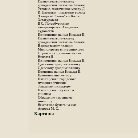
Главноначальствующему
гражданской частью на Кавказе
Условие, заключенное между Д.
И. Евсеевым - издателем газеты
"Северный Кавказ" - и Коста
Хетагуровым
В С.-Петербургскую
императорскую Академию
художеств
Из прошения на имя Николая II.
Главноначальствующему
гражданской частью на Кавказе
В департамент полиции
Министерства внутренних дел
Отрывок из прошения на имя
Николая II
Из прошения на имя Николая II.
Одесскому градоначальнику
Одесскому градоначальнику
Прошение на имя Николая II.
Прошение инспектору
Пятигорского городского
мужского училища
Заявление инспектору
Пятигорского мужского
училища
Обращение к военному
министру
Вексельная бумага на имя
Атарова М. С.
Картины