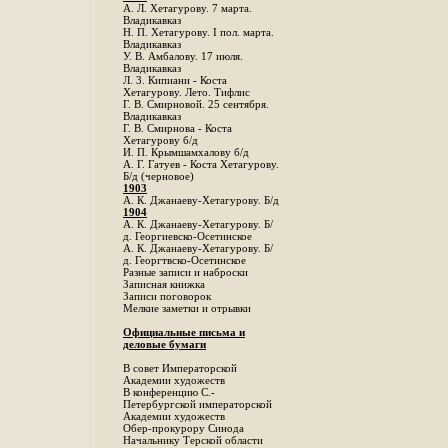
А. Л. Хетагурову. 7 марта.
Владикавказ
Н. П. Хетагурову. I пол. марта.
Владикавказ
У. В. Амбалову. 17 июля.
Владикавказ
Л. 3. Кипиани - Коста
Хетагурову. Лето. Тифлис
Г. В. Смирновой. 25 сентября.
Владикавказ
Г. В. Смирнова - Коста
Хетагурову б/д
И. П. Крымшамхалову б/д
А. Г. Гатуев - Коста Хетагурову.
Б/д (черновое)
1903
А. К. Джанаеву-Хетагурову. Б/д
1904
А. К. Джанаеву-Хетагурову. Б/
д. Георгиевско-Осетинское
А. К. Джанаеву-Хетагурову. Б/
д. Георгтвско-Осетинское
Разные записи и наброски
Записная книжка
Записи поговорок
Мелкие заметки и отрывки
Официальные письма и
деловые бумаги
В совет Императорской
Академии художеств
В конференцию С.-
Петербургской императорской
Академии художеств
Обер-прокурору Синода
Начальнику Терской области