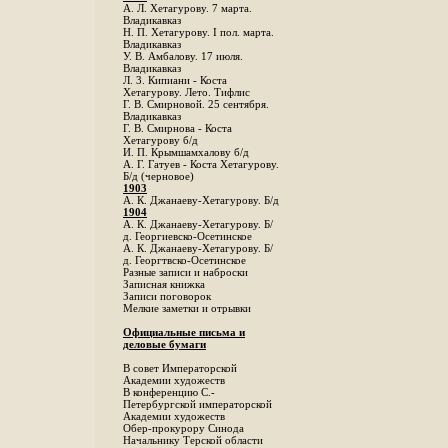
А. Л. Хетагурову. 7 марта.
Владикавказ
Н. П. Хетагурову. I пол. марта.
Владикавказ
У. В. Амбалову. 17 июля.
Владикавказ
Л. 3. Кипиани - Коста
Хетагурову. Лето. Тифлис
Г. В. Смирновой. 25 сентября.
Владикавказ
Г. В. Смирнова - Коста
Хетагурову б/д
И. П. Крымшамхалову б/д
А. Г. Гатуев - Коста Хетагурову.
Б/д (черновое)
1903
А. К. Джанаеву-Хетагурову. Б/д
1904
А. К. Джанаеву-Хетагурову. Б/
д. Георгиевско-Осетинское
А. К. Джанаеву-Хетагурову. Б/
д. Георгтвско-Осетинское
Разные записи и наброски
Записная книжка
Записи поговорок
Мелкие заметки и отрывки
Официальные письма и
деловые бумаги
В совет Императорской
Академии художеств
В конференцию С.-
Петербургской императорской
Академии художеств
Обер-прокурору Синода
Начальнику Терской области