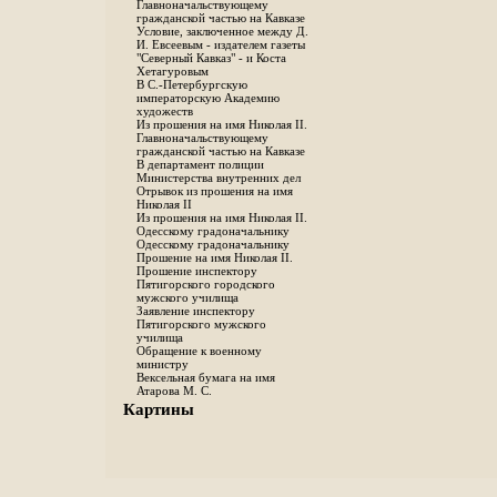
Главноначальствующему
гражданской частью на Кавказе
Условие, заключенное между Д.
И. Евсеевым - издателем газеты
"Северный Кавказ" - и Коста
Хетагуровым
В С.-Петербургскую
императорскую Академию
художеств
Из прошения на имя Николая II.
Главноначальствующему
гражданской частью на Кавказе
В департамент полиции
Министерства внутренних дел
Отрывок из прошения на имя
Николая II
Из прошения на имя Николая II.
Одесскому градоначальнику
Одесскому градоначальнику
Прошение на имя Николая II.
Прошение инспектору
Пятигорского городского
мужского училища
Заявление инспектору
Пятигорского мужского
училища
Обращение к военному
министру
Вексельная бумага на имя
Атарова М. С.
Картины