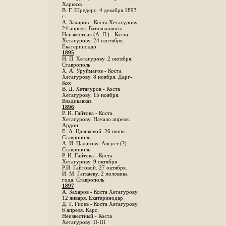
Харьков
B. Г. Шредерс. 4 декабря 1893
г.
А. Захаров - Коста Хетагурову.
24 апреля. Баталпашинск
Неизвестная (А. Л.) - Коста
Хетагурову. 24 сентября.
Екатеринодар.
1895
Н. П. Хетагурову. 2 октября.
Ставрополь
X. А. Уруймагов - Коста
Хетагурову. 8 ноября. Дарг-
Кох
В. Д. Хетагуров - Коста
Хетагурову. 15 ноября.
Владикавказ.
1896
Р. И. Гайтова - Коста
Хетагурову. Начало апреля.
Ардон.
Е. А. Цаликовой. 26 июня.
Ставрополь
А. И. Цаликову. Август (?).
Ставрополь
Р. И. Гайтова - Коста
Хетагурову. 9 октября
Р.И. Гайтовой. 27 октября.
И. М. Гагкаеву. 2 половика
года. Ставрополь
1897
А. Захаров - Коста Хетагурову.
12 января. Екатеринодар
Д. Г. Гиоев - Коста Хетагурову.
6 апреля. Карс.
Неизвестный - Коста
Хетагурову. II-III