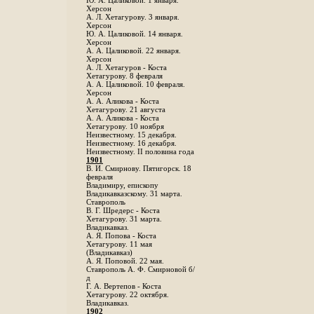
Ю. А. Цаликовой. 1 января.
Херсон
А. Л. Хетагурову. 3 января.
Херсон
Ю. А. Цаликовой. 14 января.
Херсон
А. А. Цаликовой. 22 января.
Херсон
А. Л. Хетагуров - Коста
Хетагурову. 8 февраля
А. А. Цаликовой. 10 февраля.
Херсон
А. А. Аликова - Коста
Хетагурову. 21 августа
А. А. Аликова - Коста
Хетагурову. 10 ноября
Неизвестному. 15 декабря.
Неизвестному. 16 декабря.
Неизвестному. II половина года
1901
В. И. Смирнову. Пятигорск. 18
февраля
Владимиру, епископу
Владикавказскому. 31 марта.
Ставрополь
В. Г. Шредерс - Коста
Хетагурову. 31 марта.
Владикавказ.
А. Я. Попова - Коста
Хетагурову. 11 мая
(Владикавказ)
А. Я. Поповой. 22 мая.
Ставрополь А. Ф. Смирновой б/
д
Г. А. Вертепов - Коста
Хетагурову. 22 октября.
Владикавказ.
1902