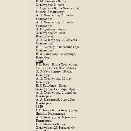
И. М. Гагкаев - Коста
Хетагурову, 2 июня
Т. Алдатов - Коста Хетагурову.
8 июля. Владикавказ
А. Л. Хетагурову. 18 июля.
Ставрополь.
А. Л. Хетагурову. 20 июля.
Ставрополь.
Д. Г. Цаликов - Коста
Хетагурову. 23 июля.
Владикавказ.
А. Л. Хетагурову. 20 августа.
Ставрополь.
И. Т. Гайтову. 2 половина года.
Ставрополь.
В. И. Смирнову. 25 декабря.
Петербург.
1898
Г. В. Баев - Коста Хетагурову.
17/III - нач. VI. Владикавказ.
Э. Э. Ухтомскому. 18 мая.
Петербург
A. Л. Хетагурову. 22 мая.
Петербург
B. Г. Касабиев - Коста
Хетагурову. Сентябрь. Ардон
А. Л. Хетагурову. 2 октября.
Пятигорск
А. А. Цаликовой. 6 декабря.
Пятигорск
1899
Г. В. Баев - Коста Хетагурову.
Январь. Владикавказ
А. Л. Хетагурову. 8 февраля.
Пятигорск.
С. Т. Метлин - Коста
Хетагурову. 28 февраля. Ст.