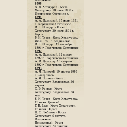
Владикавказ
1888
A. В. Хетагуров - Коста
Хетагурову. 18 июля 1888 г.
Георгиевско-Осетинское.
1891
А. А. Цаликовой. 15 июня 1891
г. Георгиевско-Осетинское
B. Г. Шредерс - Коста
Хетагурову. 20 июля 1891 г.
Керчь
Б. И. Туаев - Коста Хетагурову.
Июль 1891 г. Владикавказ
В. Г. Шредерс. 19 сентября
1891 г. Георгиевско-Осетинское
1892
А. А. Цаликовой. 12 января
1892 г. Георгиевско-Осетинское
А. И. Цаликову. 18 февраля
1892 г. Георгиевско-Осетинское
1893
А. Я. Поповой. 10 апреля 1893
г. Ставрополь
A. Я. Попова - Коста
Хетагурову. Владикавказ. 26
апреля
С. В. Кокиев - Коста
Хетагурову. Владикавказ. 28
мая
Б. И. Туаев - Коста Хетагурову.
19 июня. Грозный
Г. В. Баев - Коста Хетагурову.
16 июля. Одесса
П. С. Любимов - Коста
Хетагурову, 9 августа.
Владикавказ
Неизвестный - Коста
Хетагурову. 24 октября.