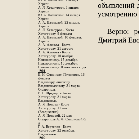
Ю. А. Цаликовой. 1 января.
объявлений 
Херсон
А. Л. Хетагурову. 3 января.
Херсон
усмотрению 
Ю. А. Цаликовой. 14 января.
Херсон
А. А. Цаликовой. 22 января.
Херсон
Верно: р
А. Л. Хетагуров - Коста
Хетагурову. 8 февраля
А. А. Цаликовой. 10 февраля.
Дмитрий Евс
Херсон
А. А. Аликова - Коста
Хетагурову. 21 августа
А. А. Аликова - Коста
Хетагурову. 10 ноября
Неизвестному. 15 декабря.
Неизвестному. 16 декабря.
Неизвестному. II половина года
1901
В. И. Смирнову. Пятигорск. 18
февраля
Владимиру, епископу
Владикавказскому. 31 марта.
Ставрополь
В. Г. Шредерс - Коста
Хетагурову. 31 марта.
Владикавказ.
А. Я. Попова - Коста
Хетагурову. 11 мая
(Владикавказ)
А. Я. Поповой. 22 мая.
Ставрополь А. Ф. Смирновой б/
д
Г. А. Вертепов - Коста
Хетагурову. 22 октября.
Владикавказ.
1902