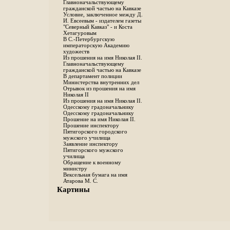
Главноначальствующему
гражданской частью на Кавказе
Условие, заключенное между Д.
И. Евсеевым - издателем газеты
"Северный Кавказ" - и Коста
Хетагуровым
В С.-Петербургскую
императорскую Академию
художеств
Из прошения на имя Николая II.
Главноначальствующему
гражданской частью на Кавказе
В департамент полиции
Министерства внутренних дел
Отрывок из прошения на имя
Николая II
Из прошения на имя Николая II.
Одесскому градоначальнику
Одесскому градоначальнику
Прошение на имя Николая II.
Прошение инспектору
Пятигорского городского
мужского училища
Заявление инспектору
Пятигорского мужского
училища
Обращение к военному
министру
Вексельная бумага на имя
Атарова М. С.
Картины