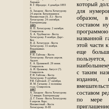
Харьков
который дол
B. Г. Шредерс. 4 декабря 1893
г.
для нумеро
А. Захаров - Коста Хетагурову.
24 апреля. Баталпашинск
образом, 
Неизвестная (А. Л.) - Коста
Хетагурову. 24 сентября.
Екатеринодар.
составом ну
1895
Н. П. Хетагурову. 2 октября.
программо
Ставрополь
X. А. Уруймагов - Коста
названной г
Хетагурову. 8 ноября. Дарг-
Кох
В. Д. Хетагуров - Коста
этой части к
Хетагурову. 15 ноября.
Владикавказ.
еще больш
1896
Р. И. Гайтова - Коста
пользуется
Хетагурову. Начало апреля.
Ардон.
Е. А. Цаликовой. 26 июня.
наиболынему
Ставрополь
А. И. Цаликову. Август (?).
с таким наз
Ставрополь
Р. И. Гайтова - Коста
издании, 
Хетагурову. 9 октября
Р.И. Гайтовой. 27 октября.
И. М. Гагкаеву. 2 половика
вмешательс
года. Ставрополь
1897
составом ре
А. Захаров - Коста Хетагурову.
12 января. Екатеринодар
по мере 
Д. Г. Гиоев - Коста Хетагурову.
6 апреля. Карс.
Неизвестный - Коста
приглашение
Хетагурову. II-III