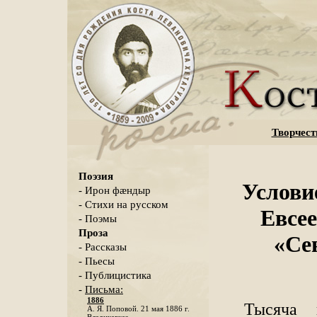
Творчест
Поэзия
Услови
- Ирон фæндыр
- Стихи на русском
Евсе
- Поэмы
Проза
«Се
- Рассказы
- Пьесы
- Публицистика
-
Письма:
1886
Тысяча 
А. Я. Поповой. 21 мая 1886 г.