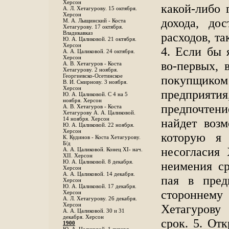
Херсон
какой-либо 
А. Л. Хетагурову. 15 октября.
Херсон
дохода, до
М. А. Лыщинский - Коста
Хетагурову. 17 октября.
Владикавказ
расходов, та
Ю. А. Цаликовой. 21 октября.
Херсон
4. Если бы я
А. А. Цаликовой. 24 октября.
Херсон
во-первых, 
A. В. Хетагуров - Коста
Хетагурову. 2 ноября.
Георгиевско-Осетинское
покупщиком
B. И. Смирнову. 3 ноября.
Херсон
предприят
Ю. А. Цаликовой. С 4 на 5
ноября. Херсон
предпочтени
А. В. Хетагуров - Коста
Хетагурову А. А. Цаликовой.
14 ноября. Херсон
найдет воз
Ю. А. Цаликовой. 22 ноября.
Херсон
которую я 
К. Кудинов - Коста Хетагурову.
Б/д
несогласия
А. А. Цаликовой. Конец XI- нач.
XII. Херсон
Ю. А. Цаликовой. 8 декабря.
неимения ср
Херсон
А. А. Цаликовой. 14 декабря.
пая в пред
Херсон
Ю. А. Цаликовой. 17 декабря.
стороннем
Херсон
А. Л. Хетагурову. 26 декабря.
Херсон
Хетагурову
А. А. Цаликовой. 30 и 31
декабря. Херсон
срок. 5. От
1900