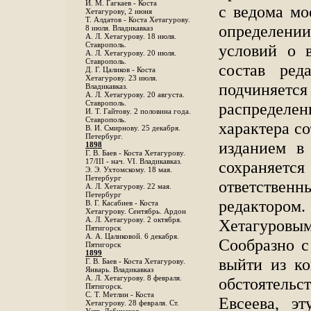
И. М. Гагкаев - Коста
с ведома мо
Хетагурову, 2 июня
Т. Алдатов - Коста Хетагурову.
определении
8 июля. Владикавказ
А. Л. Хетагурову. 18 июля.
Ставрополь.
условий о 
А. Л. Хетагурову. 20 июля.
Ставрополь.
состав ред
Д. Г. Цаликов - Коста
Хетагурову. 23 июля.
подчиняется
Владикавказ.
А. Л. Хетагурову. 20 августа.
Ставрополь.
распределен
И. Т. Гайтову. 2 половина года.
Ставрополь.
характера со
В. И. Смирнову. 25 декабря.
Петербург.
изданием в
1898
Г. В. Баев - Коста Хетагурову.
17/III - нач. VI. Владикавказ.
сохраняе
Э. Э. Ухтомскому. 18 мая.
Петербург
ответствен
A. Л. Хетагурову. 22 мая.
Петербург
редактором
B. Г. Касабиев - Коста
Хетагурову. Сентябрь. Ардон
А. Л. Хетагурову. 2 октября.
Хетагуровы
Пятигорск
А. А. Цаликовой. 6 декабря.
Сообразно с
Пятигорск
1899
выйти из к
Г. В. Баев - Коста Хетагурову.
Январь. Владикавказ
А. Л. Хетагурову. 8 февраля.
обстоятельс
Пятигорск.
С. Т. Метлин - Коста
Евсеева, э
Хетагурову. 28 февраля. Ст.