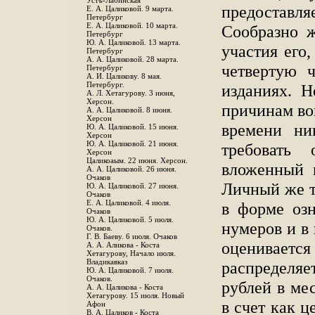
Устъ-Лабинская
предоставл
Е. А. Цаликовой. 9 марта.
Петербург
Е. А. Цаликовой. 10 марта.
Сообразно 
Петербург
Ю. А. Цаликовой. 13 марта.
участия его
Петербург
А. А. Цаликовой. 28 марта.
четвертую 
Петербург
А. И. Цаликову. 8 мая.
Петербург.
изданиях. 
А. Л. Хетагурову. 3 июня,
Херсон.
причинам вов
А. А. Цаликовой. 8 июня.
Херсон
времени ни
Ю. А. Цаликовой. 15 июня.
Херсон
Ю. А. Цаликовой. 21 июня.
требовать
Херсон
Цаликоаым. 22 июня. Херсон.
вложенный 
А. А. Цаликовой. 26 июня.
Очаков
Личный же т
Ю. А. Цаликовой. 27 июня.
Очаков
Е. А. Цаликовой. 4 июля.
в форме озн
Очаков
Ю. А. Цаликовой. 5 июля.
нумеров и в
Очаков.
Г. В. Баеву. 6 июля. Очаков
оценивается 
А. А. Аликова - Коста
Хетагурову, Начало июля.
Владикавказ
распределяе
Ю. А. Цаликовой. 7 июля.
Очаков.
рублей в ме
А. А. Цаликова - Коста
Хетагурову. 15 июля. Новый
в счет как ц
Афон
В. А. Цаликов - Коста