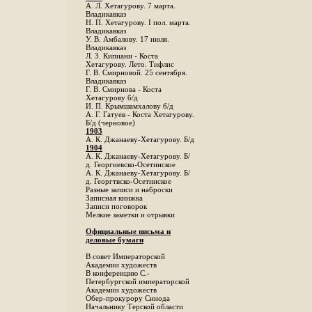
А. Л. Хетагурову. 7 марта.
Владикавказ
Н. П. Хетагурову. I пол. марта.
Владикавказ
У. В. Амбалову. 17 июля.
Владикавказ
Л. 3. Кипиани - Коста
Хетагурову. Лето. Тифлис
Г. В. Смирновой. 25 сентября.
Владикавказ
Г. В. Смирнова - Коста
Хетагурову б/д
И. П. Крымшамхалову б/д
А. Г. Гатуев - Коста Хетагурову.
Б/д (черновое)
1903
А. К. Джанаеву-Хетагурову. Б/д
1904
А. К. Джанаеву-Хетагурову. Б/
д. Георгиевско-Осетинское
А. К. Джанаеву-Хетагурову. Б/
д. Георгтвско-Осетинское
Разные записи и наброски
Записная книжка
Записи поговорок
Мелкие заметки и отрывки
Официальные письма и
деловые бумаги
В совет Императорской
Академии художеств
В конференцию С.-
Петербургской императорской
Академии художеств
Обер-прокурору Синода
Начальнику Терской области