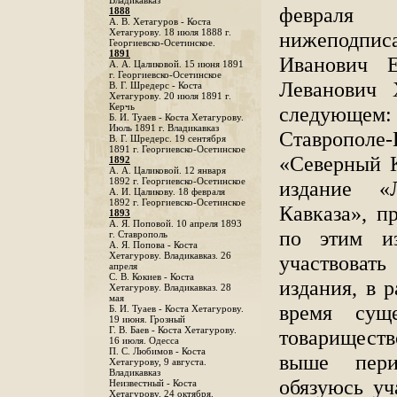
Владикавказ
февраля
1888
A. В. Хетагуров - Коста
Хетагурову. 18 июля 1888 г.
нижеподпи
Георгиевско-Осетинское.
1891
Иванович 
А. А. Цаликовой. 15 июня 1891
г. Георгиевско-Осетинское
Леванович 
B. Г. Шредерс - Коста
Хетагурову. 20 июля 1891 г.
Керчь
следующем
Б. И. Туаев - Коста Хетагурову.
Июль 1891 г. Владикавказ
Ставрополе
В. Г. Шредерс. 19 сентября
1891 г. Георгиевско-Осетинское
«Северный К
1892
А. А. Цаликовой. 12 января
1892 г. Георгиевско-Осетинское
издание «
А. И. Цаликову. 18 февраля
1892 г. Георгиевско-Осетинское
Кавказа», п
1893
А. Я. Поповой. 10 апреля 1893
по этим из
г. Ставрополь
A. Я. Попова - Коста
Хетагурову. Владикавказ. 26
участвоват
апреля
С. В. Кокиев - Коста
издания, в 
Хетагурову. Владикавказ. 28
мая
время сущ
Б. И. Туаев - Коста Хетагурову.
19 июня. Грозный
Г. В. Баев - Коста Хетагурову.
товарищест
16 июля. Одесса
П. С. Любимов - Коста
выше пери
Хетагурову, 9 августа.
Владикавказ
обязуюсь уч
Неизвестный - Коста
Хетагурову. 24 октября.