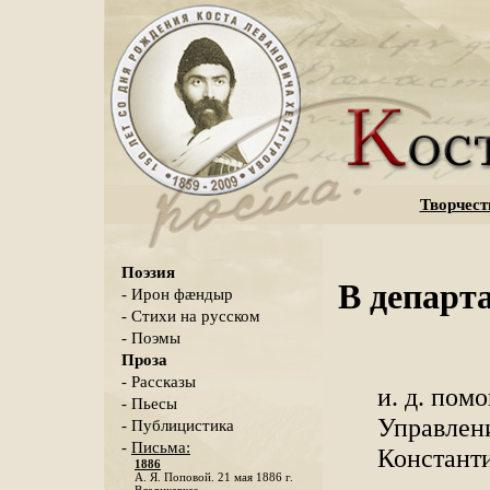
Творчест
Поэзия
В департ
- Ирон фæндыр
- Стихи на русском
- Поэмы
Проза
- Рассказы
и. д. по
- Пьесы
Управлен
- Публицистика
-
Письма:
Констант
1886
А. Я. Поповой. 21 мая 1886 г.