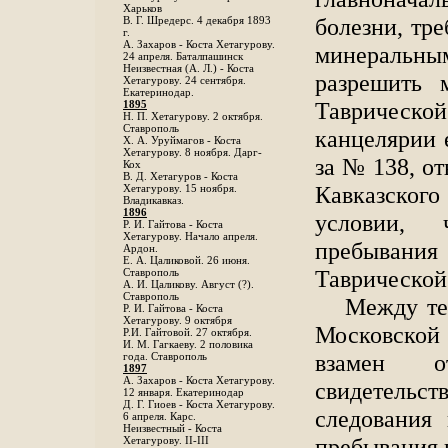
Харьков
болезни, тр
B. Г. Шредерс. 4 декабря 1893
г.
А. Захаров - Коста Хетагурову.
минеральн
24 апреля. Баталпашинск
Неизвестная (А. Л.) - Коста
разрешить 
Хетагурову. 24 сентября.
Екатеринодар.
Таврической
1895
Н. П. Хетагурову. 2 октября.
Ставрополь
канцелярии 
X. А. Уруймагов - Коста
Хетагурову. 8 ноября. Дарг-
за № 138, о
Кох
В. Д. Хетагуров - Коста
Кавказского
Хетагурову. 15 ноября.
Владикавказ.
1896
условии, 
Р. И. Гайтова - Коста
Хетагурову. Начало апреля.
пребыван
Ардон.
Е. А. Цаликовой. 26 июня.
Таврической
Ставрополь
А. И. Цаликову. Август (?).
Ставрополь
Между тем
Р. И. Гайтова - Коста
Хетагурову. 9 октября
Московской
Р.И. Гайтовой. 27 октября.
И. М. Гагкаеву. 2 половика
взамен от
года. Ставрополь
1897
А. Захаров - Коста Хетагурову.
свидетельс
12 января. Екатеринодар
Д. Г. Гиоев - Коста Хетагурову.
следования
6 апреля. Карс.
Неизвестный - Коста
пребывания 
Хетагурову. II-III