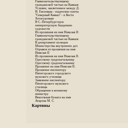
Главноначальствующему
гражданской частью на Кавказе
Условие, заключенное между Д.
И. Евсеевым - издателем газеты
"Северный Кавказ" - и Коста
Хетагуровым
В С.-Петербургскую
императорскую Академию
художеств
Из прошения на имя Николая II.
Главноначальствующему
гражданской частью на Кавказе
В департамент полиции
Министерства внутренних дел
Отрывок из прошения на имя
Николая II
Из прошения на имя Николая II.
Одесскому градоначальнику
Одесскому градоначальнику
Прошение на имя Николая II.
Прошение инспектору
Пятигорского городского
мужского училища
Заявление инспектору
Пятигорского мужского
училища
Обращение к военному
министру
Вексельная бумага на имя
Атарова М. С.
Картины