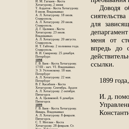
И. М. Гагкаев - Коста
Хетагурову, 2 июня
Доводя о
Т. Алдатов - Коста Хетагурову.
8 июля. Владикавказ
сиятельства
А. Л. Хетагурову. 18 июля.
Ставрополь.
для завися
А. Л. Хетагурову. 20 июля.
Ставрополь.
Д. Г. Цаликов - Коста
депаргамен
Хетагурову. 23 июля.
Владикавказ.
меня от ст
А. Л. Хетагурову. 20 августа.
Ставрополь.
впредь до 
И. Т. Гайтову. 2 половина года.
Ставрополь.
В. И. Смирнову. 25 декабря.
действитель
Петербург.
1898
ссылки.
Г. В. Баев - Коста Хетагурову.
17/III - нач. VI. Владикавказ.
Э. Э. Ухтомскому. 18 мая.
Петербург
A. Л. Хетагурову. 22 мая.
1899 года
Петербург
B. Г. Касабиев - Коста
Хетагурову. Сентябрь. Ардон
А. Л. Хетагурову. 2 октября.
И. д. по
Пятигорск
А. А. Цаликовой. 6 декабря.
Пятигорск
Управлен
1899
Г. В. Баев - Коста Хетагурову.
Констант
Январь. Владикавказ
А. Л. Хетагурову. 8 февраля.
Пятигорск.
С. Т. Метлин - Коста
Хетагурову. 28 февраля. Ст.