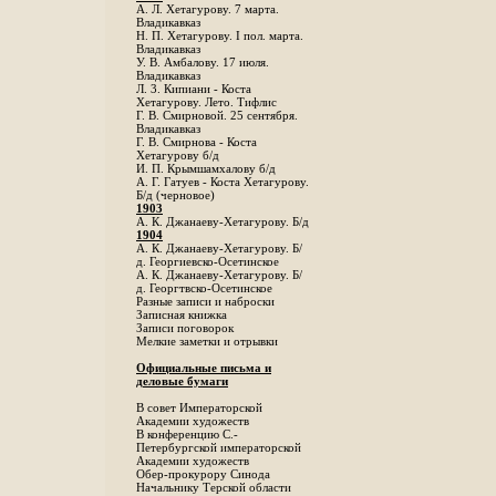
А. Л. Хетагурову. 7 марта.
Владикавказ
Н. П. Хетагурову. I пол. марта.
Владикавказ
У. В. Амбалову. 17 июля.
Владикавказ
Л. 3. Кипиани - Коста
Хетагурову. Лето. Тифлис
Г. В. Смирновой. 25 сентября.
Владикавказ
Г. В. Смирнова - Коста
Хетагурову б/д
И. П. Крымшамхалову б/д
А. Г. Гатуев - Коста Хетагурову.
Б/д (черновое)
1903
А. К. Джанаеву-Хетагурову. Б/д
1904
А. К. Джанаеву-Хетагурову. Б/
д. Георгиевско-Осетинское
А. К. Джанаеву-Хетагурову. Б/
д. Георгтвско-Осетинское
Разные записи и наброски
Записная книжка
Записи поговорок
Мелкие заметки и отрывки
Официальные письма и
деловые бумаги
В совет Императорской
Академии художеств
В конференцию С.-
Петербургской императорской
Академии художеств
Обер-прокурору Синода
Начальнику Терской области