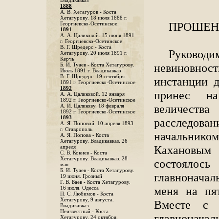
Владикавказ
1888
A. В. Хетагуров - Коста
Хетагурову. 18 июля 1888 г.
ПРОШЕ
Георгиевско-Осетинское.
1891
А. А. Цаликовой. 15 июня 1891
г. Георгиевско-Осетинское
B. Г. Шредерс - Коста
Руководи
Хетагурову. 20 июля 1891 г.
Керчь
невиновнос
Б. И. Туаев - Коста Хетагурову.
Июль 1891 г. Владикавказ
В. Г. Шредерс. 19 сентября
инстанции д
1891 г. Георгиевско-Осетинское
1892
принес на
А. А. Цаликовой. 12 января
1892 г. Георгиевско-Осетинское
величеств
А. И. Цаликову. 18 февраля
1892 г. Георгиевско-Осетинское
1893
расследова
А. Я. Поповой. 10 апреля 1893
г. Ставрополь
начальником
A. Я. Попова - Коста
Хетагурову. Владикавказ. 26
Кахановым
апреля
С. В. Кокиев - Коста
Хетагурову. Владикавказ. 28
состоял
мая
Б. И. Туаев - Коста Хетагурову.
главнонача
19 июня. Грозный
Г. В. Баев - Коста Хетагурову.
меня на пят
16 июля. Одесса
П. С. Любимов - Коста
Хетагурову, 9 августа.
Вместе с 
Владикавказ
Неизвестный - Коста
главнонача
Хетагурову. 24 октября.