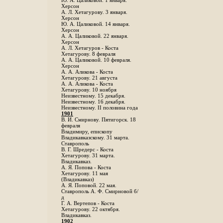
Ю. А. Цаликовой. 1 января.
Херсон
А. Л. Хетагурову. 3 января.
Херсон
Ю. А. Цаликовой. 14 января.
Херсон
А. А. Цаликовой. 22 января.
Херсон
А. Л. Хетагуров - Коста
Хетагурову. 8 февраля
А. А. Цаликовой. 10 февраля.
Херсон
А. А. Аликова - Коста
Хетагурову. 21 августа
А. А. Аликова - Коста
Хетагурову. 10 ноября
Неизвестному. 15 декабря.
Неизвестному. 16 декабря.
Неизвестному. II половина года
1901
В. И. Смирнову. Пятигорск. 18
февраля
Владимиру, епископу
Владикавказскому. 31 марта.
Ставрополь
В. Г. Шредерс - Коста
Хетагурову. 31 марта.
Владикавказ.
А. Я. Попова - Коста
Хетагурову. 11 мая
(Владикавказ)
А. Я. Поповой. 22 мая.
Ставрополь А. Ф. Смирновой б/
д
Г. А. Вертепов - Коста
Хетагурову. 22 октября.
Владикавказ.
1902