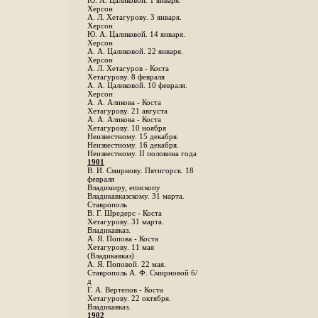
Ю. А. Цаликовой. 1 января.
Херсон
А. Л. Хетагурову. 3 января.
Херсон
Ю. А. Цаликовой. 14 января.
Херсон
А. А. Цаликовой. 22 января.
Херсон
А. Л. Хетагуров - Коста
Хетагурову. 8 февраля
А. А. Цаликовой. 10 февраля.
Херсон
А. А. Аликова - Коста
Хетагурову. 21 августа
А. А. Аликова - Коста
Хетагурову. 10 ноября
Неизвестному. 15 декабря.
Неизвестному. 16 декабря.
Неизвестному. II половина года
1901
В. И. Смирнову. Пятигорск. 18
февраля
Владимиру, епископу
Владикавказскому. 31 марта.
Ставрополь
В. Г. Шредерс - Коста
Хетагурову. 31 марта.
Владикавказ.
А. Я. Попова - Коста
Хетагурову. 11 мая
(Владикавказ)
А. Я. Поповой. 22 мая.
Ставрополь А. Ф. Смирновой б/
д
Г. А. Вертепов - Коста
Хетагурову. 22 октября.
Владикавказ.
1902