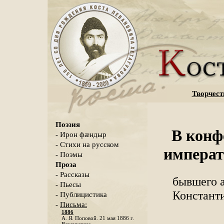
Творчест
Поэзия
В конф
- Ирон фæндыр
- Стихи на русском
императ
- Поэмы
Проза
- Рассказы
бывшего 
- Пьесы
Констант
- Публицистика
-
Письма:
1886
А. Я. Поповой. 21 мая 1886 г.