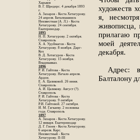
Харьков
художеств х
B. Г. Шредерс. 4 декабря 1893
г.
А. Захаров - Коста Хетагурову.
я, несмотр
24 апреля. Баталпашинск
Неизвестная (А. Л.) - Коста
живописца, 
Хетагурову. 24 сентября.
Екатеринодар.
прилагаю п
1895
Н. П. Хетагурову. 2 октября.
Ставрополь
моей деяте
X. А. Уруймагов - Коста
Хетагурову. 8 ноября. Дарг-
декабря.
Кох
В. Д. Хетагуров - Коста
Хетагурову. 15 ноября.
Владикавказ.
1896
Адрес: 
Р. И. Гайтова - Коста
Хетагурову. Начало апреля.
Балталону дл
Ардон.
Е. А. Цаликовой. 26 июня.
Ставрополь
А. И. Цаликову. Август (?).
Ставрополь
Р. И. Гайтова - Коста
Хетагурову. 9 октября
Р.И. Гайтовой. 27 октября.
И. М. Гагкаеву. 2 половика
года. Ставрополь
1897
А. Захаров - Коста Хетагурову.
12 января. Екатеринодар
Д. Г. Гиоев - Коста Хетагурову.
6 апреля. Карс.
Неизвестный - Коста
Хетагурову. II-III