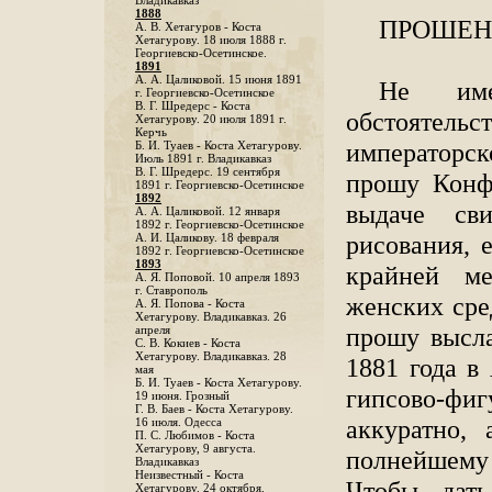
Владикавказ
1888
ПРОШЕ
A. В. Хетагуров - Коста
Хетагурову. 18 июля 1888 г.
Георгиевско-Осетинское.
1891
А. А. Цаликовой. 15 июня 1891
Не име
г. Георгиевско-Осетинское
B. Г. Шредерс - Коста
обстоятел
Хетагурову. 20 июля 1891 г.
Керчь
императорс
Б. И. Туаев - Коста Хетагурову.
Июль 1891 г. Владикавказ
В. Г. Шредерс. 19 сентября
прошу Конф
1891 г. Георгиевско-Осетинское
1892
выдаче сви
А. А. Цаликовой. 12 января
1892 г. Георгиевско-Осетинское
рисования, 
А. И. Цаликову. 18 февраля
1892 г. Георгиевско-Осетинское
1893
крайней м
А. Я. Поповой. 10 апреля 1893
г. Ставрополь
женских сре
A. Я. Попова - Коста
Хетагурову. Владикавказ. 26
прошу высла
апреля
С. В. Кокиев - Коста
Хетагурову. Владикавказ. 28
1881 года в
мая
Б. И. Туаев - Коста Хетагурову.
гипсово-фи
19 июня. Грозный
Г. В. Баев - Коста Хетагурову.
аккуратно,
16 июля. Одесса
П. С. Любимов - Коста
Хетагурову, 9 августа.
полнейшему
Владикавказ
Неизвестный - Коста
Чтобы дать
Хетагурову. 24 октября.