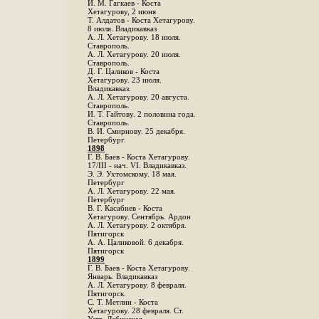
И. М. Гагкаев - Коста
Хетагурову, 2 июня
Т. Алдатов - Коста Хетагурову.
8 июля. Владикавказ
А. Л. Хетагурову. 18 июля.
Ставрополь.
А. Л. Хетагурову. 20 июля.
Ставрополь.
Д. Г. Цаликов - Коста
Хетагурову. 23 июля.
Владикавказ.
А. Л. Хетагурову. 20 августа.
Ставрополь.
И. Т. Гайтову. 2 половина года.
Ставрополь.
В. И. Смирнову. 25 декабря.
Петербург.
1898
Г. В. Баев - Коста Хетагурову.
17/III - нач. VI. Владикавказ.
Э. Э. Ухтомскому. 18 мая.
Петербург
A. Л. Хетагурову. 22 мая.
Петербург
B. Г. Касабиев - Коста
Хетагурову. Сентябрь. Ардон
А. Л. Хетагурову. 2 октября.
Пятигорск
А. А. Цаликовой. 6 декабря.
Пятигорск
1899
Г. В. Баев - Коста Хетагурову.
Январь. Владикавказ
А. Л. Хетагурову. 8 февраля.
Пятигорск.
С. Т. Метлин - Коста
Хетагурову. 28 февраля. Ст.