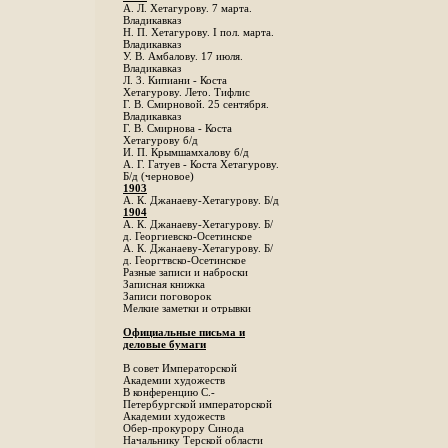
А. Л. Хетагурову. 7 марта.
Владикавказ
Н. П. Хетагурову. I пол. марта.
Владикавказ
У. В. Амбалову. 17 июля.
Владикавказ
Л. 3. Кипиани - Коста
Хетагурову. Лето. Тифлис
Г. В. Смирновой. 25 сентября.
Владикавказ
Г. В. Смирнова - Коста
Хетагурову б/д
И. П. Крымшамхалову б/д
А. Г. Гатуев - Коста Хетагурову.
Б/д (черновое)
1903
А. К. Джанаеву-Хетагурову. Б/д
1904
А. К. Джанаеву-Хетагурову. Б/
д. Георгиевско-Осетинское
А. К. Джанаеву-Хетагурову. Б/
д. Георгтвско-Осетинское
Разные записи и наброски
Записная книжка
Записи поговорок
Мелкие заметки и отрывки
Официальные письма и
деловые бумаги
В совет Императорской
Академии художеств
В конференцию С.-
Петербургской императорской
Академии художеств
Обер-прокурору Синода
Начальнику Терской области