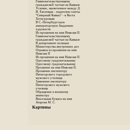
Главноначальствующему
гражданской частью на Кавказе
Условие, заключенное между Д.
И. Евсеевым - издателем газеты
"Северный Кавказ" - и Коста
Хетагуровым
В С.-Петербургскую
императорскую Академию
художеств
Из прошения на имя Николая II.
Главноначальствующему
гражданской частью на Кавказе
В департамент полиции
Министерства внутренних дел
Отрывок из прошения на имя
Николая II
Из прошения на имя Николая II.
Одесскому градоначальнику
Одесскому градоначальнику
Прошение на имя Николая II.
Прошение инспектору
Пятигорского городского
мужского училища
Заявление инспектору
Пятигорского мужского
училища
Обращение к военному
министру
Вексельная бумага на имя
Атарова М. С.
Картины