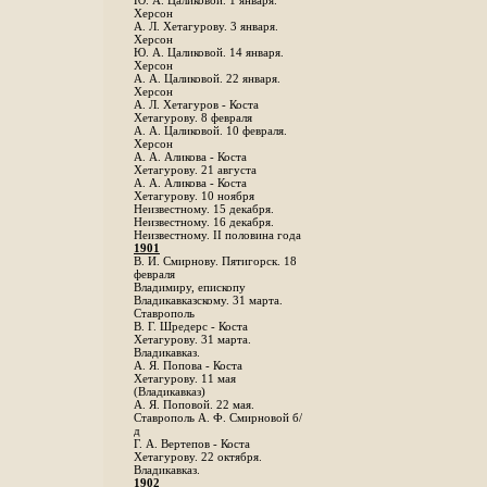
Ю. А. Цаликовой. 1 января.
Херсон
А. Л. Хетагурову. 3 января.
Херсон
Ю. А. Цаликовой. 14 января.
Херсон
А. А. Цаликовой. 22 января.
Херсон
А. Л. Хетагуров - Коста
Хетагурову. 8 февраля
А. А. Цаликовой. 10 февраля.
Херсон
А. А. Аликова - Коста
Хетагурову. 21 августа
А. А. Аликова - Коста
Хетагурову. 10 ноября
Неизвестному. 15 декабря.
Неизвестному. 16 декабря.
Неизвестному. II половина года
1901
В. И. Смирнову. Пятигорск. 18
февраля
Владимиру, епископу
Владикавказскому. 31 марта.
Ставрополь
В. Г. Шредерс - Коста
Хетагурову. 31 марта.
Владикавказ.
А. Я. Попова - Коста
Хетагурову. 11 мая
(Владикавказ)
А. Я. Поповой. 22 мая.
Ставрополь А. Ф. Смирновой б/
д
Г. А. Вертепов - Коста
Хетагурову. 22 октября.
Владикавказ.
1902