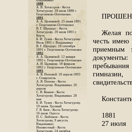
Владикавказ
1888
A. В. Хетагуров - Коста
Хетагурову. 18 июля 1888 г.
ПРОШЕ
Георгиевско-Осетинское.
1891
А. А. Цаликовой. 15 июня 1891
г. Георгиевско-Осетинское
B. Г. Шредерс - Коста
Желая по
Хетагурову. 20 июля 1891 г.
Керчь
честь имею 
Б. И. Туаев - Коста Хетагурову.
Июль 1891 г. Владикавказ
В. Г. Шредерс. 19 сентября
приемным 
1891 г. Георгиевско-Осетинское
1892
документы:
А. А. Цаликовой. 12 января
1892 г. Георгиевско-Осетинское
пребывания
А. И. Цаликову. 18 февраля
1892 г. Георгиевско-Осетинское
1893
гимназии
А. Я. Поповой. 10 апреля 1893
г. Ставрополь
свидительст
A. Я. Попова - Коста
Хетагурову. Владикавказ. 26
апреля
С. В. Кокиев - Коста
Хетагурову. Владикавказ. 28
Констант
мая
Б. И. Туаев - Коста Хетагурову.
19 июня. Грозный
Г. В. Баев - Коста Хетагурову.
1881
16 июля. Одесса
П. С. Любимов - Коста
Хетагурову, 9 августа.
27 июля
Владикавказ
Неизвестный - Коста
Хетагурову. 24 октября.