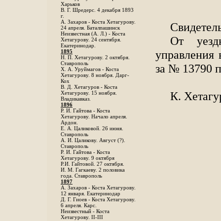
Харьков
B. Г. Шредерс. 4 декабря 1893
г.
А. Захаров - Коста Хетагурову.
Свидетел
24 апреля. Баталпашинск
Неизвестная (А. Л.) - Коста
От уезд
Хетагурову. 24 сентября.
Екатеринодар.
управления 
1895
Н. П. Хетагурову. 2 октября.
Ставрополь
за № 13790 
X. А. Уруймагов - Коста
Хетагурову. 8 ноября. Дарг-
Кох
В. Д. Хетагуров - Коста
К. Хетаг
Хетагурову. 15 ноября.
Владикавказ.
1896
Р. И. Гайтова - Коста
Хетагурову. Начало апреля.
Ардон.
Е. А. Цаликовой. 26 июня.
Ставрополь
А. И. Цаликову. Август (?).
Ставрополь
Р. И. Гайтова - Коста
Хетагурову. 9 октября
Р.И. Гайтовой. 27 октября.
И. М. Гагкаеву. 2 половика
года. Ставрополь
1897
А. Захаров - Коста Хетагурову.
12 января. Екатеринодар
Д. Г. Гиоев - Коста Хетагурову.
6 апреля. Карс.
Неизвестный - Коста
Хетагурову. II-III