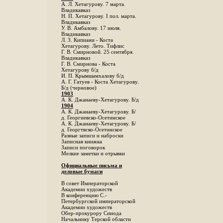
А. Л. Хетагурову. 7 марта.
Владикавказ
Н. П. Хетагурову. I пол. марта.
Владикавказ
У. В. Амбалову. 17 июля.
Владикавказ
Л. 3. Кипиани - Коста
Хетагурову. Лето. Тифлис
Г. В. Смирновой. 25 сентября.
Владикавказ
Г. В. Смирнова - Коста
Хетагурову б/д
И. П. Крымшамхалову б/д
А. Г. Гатуев - Коста Хетагурову.
Б/д (черновое)
1903
А. К. Джанаеву-Хетагурову. Б/д
1904
А. К. Джанаеву-Хетагурову. Б/
д. Георгиевско-Осетинское
А. К. Джанаеву-Хетагурову. Б/
д. Георгтвско-Осетинское
Разные записи и наброски
Записная книжка
Записи поговорок
Мелкие заметки и отрывки
Официальные письма и
деловые бумаги
В совет Императорской
Академии художеств
В конференцию С.-
Петербургской императорской
Академии художеств
Обер-прокурору Синода
Начальнику Терской области