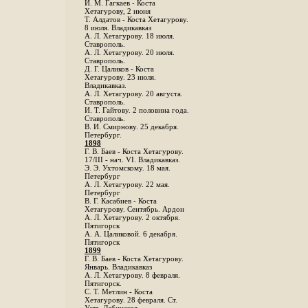
И. М. Гагкаев - Коста
Хетагурову, 2 июня
Т. Алдатов - Коста Хетагурову.
8 июля. Владикавказ
А. Л. Хетагурову. 18 июля.
Ставрополь.
А. Л. Хетагурову. 20 июля.
Ставрополь.
Д. Г. Цаликов - Коста
Хетагурову. 23 июля.
Владикавказ.
А. Л. Хетагурову. 20 августа.
Ставрополь.
И. Т. Гайтову. 2 половина года.
Ставрополь.
В. И. Смирнову. 25 декабря.
Петербург.
1898
Г. В. Баев - Коста Хетагурову.
17/III - нач. VI. Владикавказ.
Э. Э. Ухтомскому. 18 мая.
Петербург
A. Л. Хетагурову. 22 мая.
Петербург
B. Г. Касабиев - Коста
Хетагурову. Сентябрь. Ардон
А. Л. Хетагурову. 2 октября.
Пятигорск
А. А. Цаликовой. 6 декабря.
Пятигорск
1899
Г. В. Баев - Коста Хетагурову.
Январь. Владикавказ
А. Л. Хетагурову. 8 февраля.
Пятигорск.
С. Т. Метлин - Коста
Хетагурову. 28 февраля. Ст.