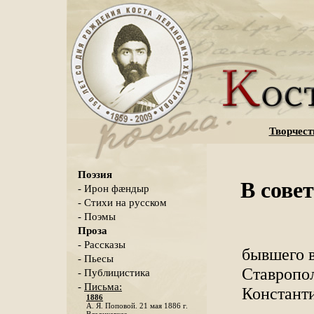
Творчест
Поэзия
В сове
- Ирон фæндыр
- Стихи на русском
- Поэмы
Проза
- Рассказы
бывшего 
- Пьесы
Ставропо
- Публицистика
-
Письма:
Констант
1886
А. Я. Поповой. 21 мая 1886 г.