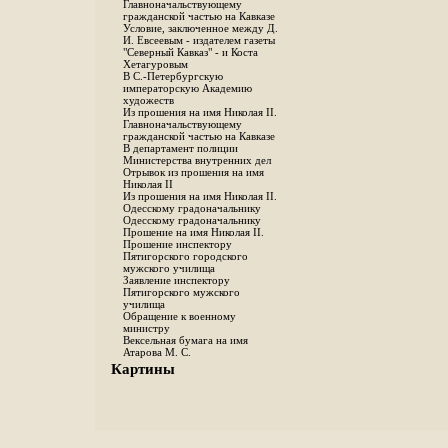
Главноначальствующему
гражданской частью на Кавказе
Условие, заключенное между Д.
И. Евсеевым - издателем газеты
"Северный Кавказ" - и Коста
Хетагуровым
В С.-Петербургскую
императорскую Академию
художеств
Из прошения на имя Николая II.
Главноначальствующему
гражданской частью на Кавказе
В департамент полиции
Министерства внутренних дел
Отрывок из прошения на имя
Николая II
Из прошения на имя Николая II.
Одесскому градоначальнику
Одесскому градоначальнику
Прошение на имя Николая II.
Прошение инспектору
Пятигорского городского
мужского училища
Заявление инспектору
Пятигорского мужского
училища
Обращение к военному
министру
Вексельная бумага на имя
Атарова М. С.
Картины