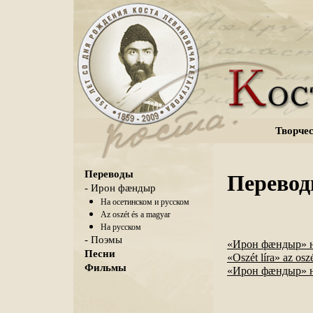
Творчес
Переводы
Перевод
- Ирон фæндыр
На осетинском и русском
Az oszét és a magyar
На русском
- Поэмы
«Ирон фæндыр» н
Песни
«Oszét líra» az osz
Фильмы
«Ирон фæндыр» н