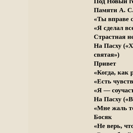
Под Новый г
Памяти А. С
«Ты вправе с
«Я сделал вс
Страстная не
На Пасху («Х
святая»)
Привет
«Когда, как р
«Есть чувств
«Я — соучаст
На Пасху («В
«Мне жаль те
Босяк
«Не верь, чт