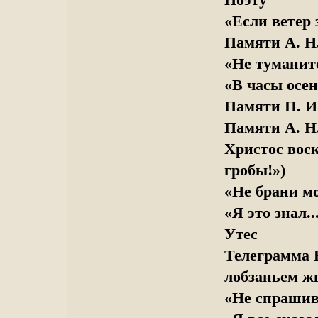
Поэту
«Если ветер з
Памяти А. Н
«Не туманитс
«В часы осен
Памяти П. И
Памяти А. Н
Христос воск
гробы!»)
«Не брани мо
«Я это знал.
Утес
Телеграмма В
лобзаньем ж
«Не спрашив