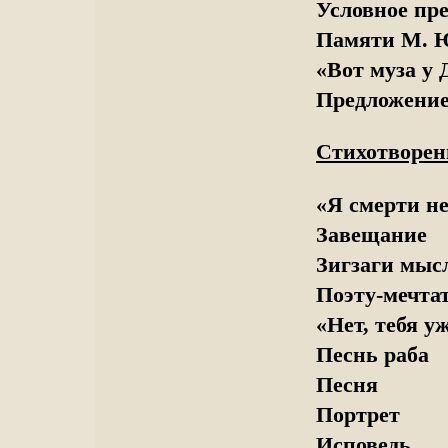
Условное пр
Памяти М. Ю
«Вот муза у 
Предложени
Стихотворен
«Я смерти не
Завещание
Зигзаги мыс
Поэту-мечта
«Нет, тебя у
Песнь раба
Песня
Портрет
Исповедь