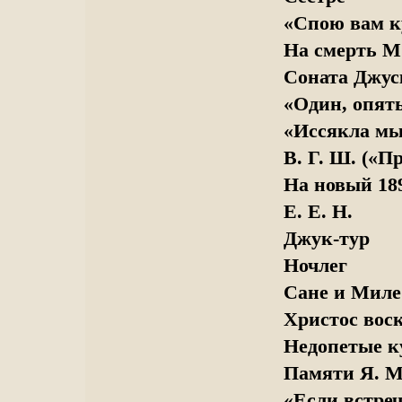
«Спою вам к
На смерть М
Соната Джус
«Один, опять
«Иссякла мыс
В. Г. Ш. («П
На новый 189
Е. Е. Н.
Джук-тур
Ночлег
Сане и Миле
Христос воск
Недопетые к
Памяти Я. М
«Если встреча