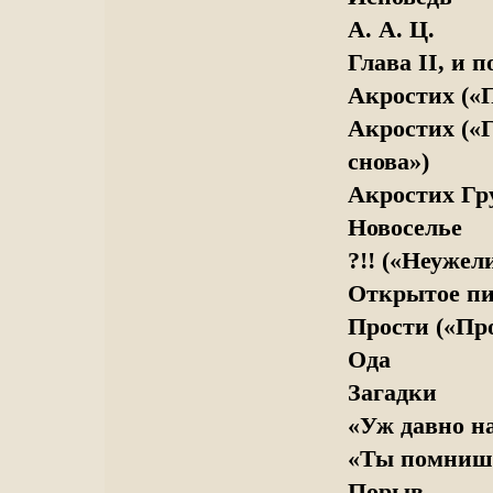
А. А. Ц.
Глава II, и 
Акростих («П
Акростих («
снова»)
Акростих Гру
Новоселье
?!! («Неужел
Открытое пи
Прости («Про
Ода
Загадки
«Уж давно н
«Ты помнишь
Порыв