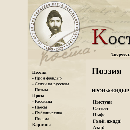
Творчест
Поэзия
Поэзия
- Ирон фæндыр
- Стихи на русском
- Поэмы
ИРОН ФÆНДЫР

Проза
- Рассказы
 Ныстуан
- Пьесы
 Сагъæс
- Публицистика
 Ныфс
- Письма
 Гъæй, джиди!
Картины
 Азар!