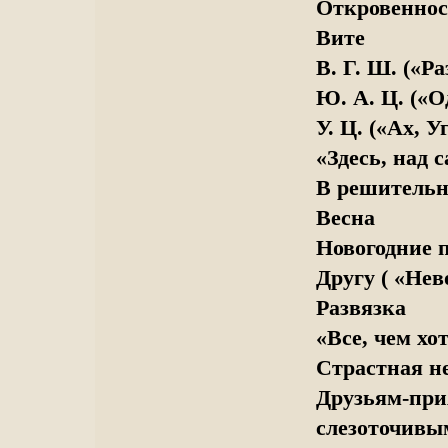
Откровеннос
Вите
B. Г. Ш. («Р
Ю. А. Ц. («
У. Ц. («Ах, У
«Здесь, над 
В решитель
Весна
Новогодние 
Другу ( «Нев
Развязка
«Все, чем хо
Страстная не
Друзьям-прия
слезоточивы