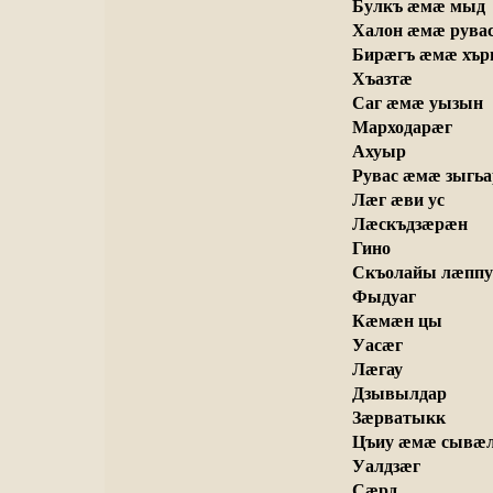
 Булкъ æмæ мыд
 Халон æмæ рува
 Бирæгъ æмæ хър
 Хъазтæ
 Саг æмæ уызын
 Марходарæг
 Ахуыр
 Рувас æмæ зыгь
 Лæг æви ус
 Лæскъдзæрæн
 Гино
 Скъолайы лæппу
 Фыдуаг
 Кæмæн цы
 Уасæг
 Лæгау
 Дзывылдар
 Зæрватыкк
 Цъиу æмæ сывæ
 Уалдзæг
 Сæрд