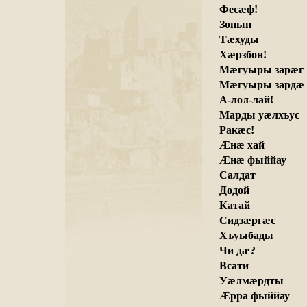
 Фесæф!
 Зонын
 Тæхуды
 Хæрзбон!
 Мæгуыры зарæг
 Мæгуыры зардæ
 А-лол-лай!
 Марды уæлхъус
 Ракæс!
 Æнæ хай
 Æнæ фыййау
 Салдат
 Додой
 Катай
 Сидзæргæс
 Хъуыбады
 Чи дæ?
 Всати
 Уæлмæрдты
 Æрра фыййау