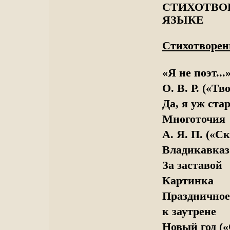
СТИХОТВО
ЯЗЫКЕ
Стихотворени
«Я не поэт...
О. В. Р. («Тв
Да, я уж стар
Многоточия
А. Я. П. («С
Владикавказ 
За заставой
Картинка
Праздничное
к заутрене
Новый год («