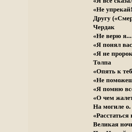
«Я все сказа
«Не упрекай!
Другу («Смер
Чердак
«Не верю я..
«Я понял вас
«Я не проро
Толпа
«Опять к теб
«Не поможеш
«Я помню все
«О чем жале
На могиле о
«Расстаться н
Великая ноч