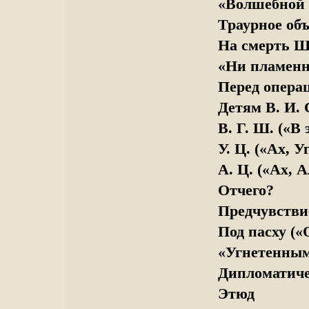
«Волшебной 
Траурное об
На смерть 
«Ни пламенн
Перед опера
Детям В. И. 
В. Г. Ш. («В 
У. Ц. («Ах, У
А. Ц. («Ах, 
Отчего?
Предчувстви
Под пасху («
«Угнетенным
Дипломатиче
Этюд