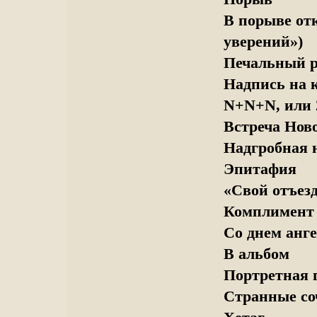
В порыве отк
уверений»)
Печальный 
Надпись на 
N+N+N, или
Встреча Ново
Надгробная 
Эпитафия
«Свой отъезд
Комплимент
Со днем анг
В альбом
Портретная 
Странные со