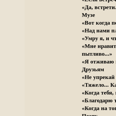
«Да, встрети
Музе
«Вот когда п
«Над нами пл
«Умру я, и чт
«Мне нравитс
пытливо...»
«Я отживаю 
Друзьям
«Не упрекай 
«Тяжело... К
«Когда тебя, 
«Благодарю т
«Когда на то