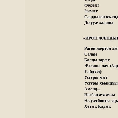
 Фæззæг
 Зымæг
 Сæрдыгон къæв
 Дыууæ халоны
«ИРОН ФÆНДЫР»-
Рагон нæртон лæг
 Салам
 Балцы зарæг
 Æхсины лæг (Зар
 Уайдзæф
 Усгуры мæт
 Усгуры хъынцъ
 Амонд...
 Ногбон æхсæвы
 Нæуæгбонты зар
 Хетæг. Кадæг.