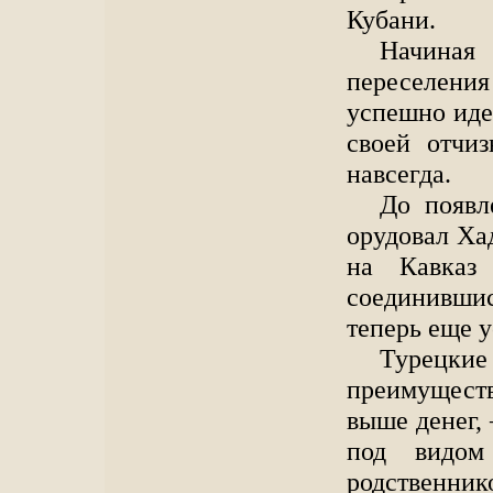
Кубани.
Начиная
переселен
успешно иде
своей отчи
навсегда.
До появл
орудовал Ха
на Кавказ
соединившис
теперь еще 
Турец
преимущест
выше денег,
под видом
родственник