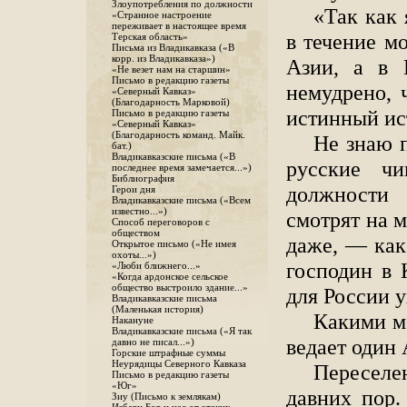
Злоупотребления по должности
«Так как
«Странное настроение
переживает в настоящее время
в течение м
Терская область»
Письма из Владикавказа («В
корр. из Владикавказа»)
Азии, а в 
«Не везет нам на старшин»
Письмо в редакцию газеты
немудрено, 
«Северный Кавказ»
(Благодарность Марковой)
истинный ис
Письмо в редакцию газеты
«Северный Кавказ»
(Благодарность команд. Майк.
Не знаю п
бат.)
Владикавказские письма («В
русские чи
последнее время замечается...»)
Библиография
должности
Герои дня
Владикавказские письма («Всем
известно...»)
смотрят на 
Способ переговоров с
обществом
даже, — как
Открытое письмо («Не имея
охоты...»)
господин в 
«Люби ближнего...»
«Когда ардонское сельское
общество выстроило здание...»
для России у
Владикавказские письма
(Маленькая история)
Какими м
Накануне
Владикавказские письма («Я так
ведает один 
давно не писал...»)
Горские штрафные суммы
Неурядицы Северного Кавказа
Пересел
Письмо в редакцию газеты
«Юг»
давних пор
Зиу (Письмо к землякам)