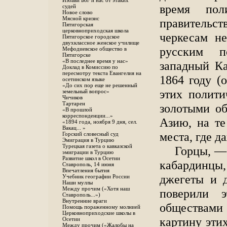
Избави Бог и нас от этаких
время пол
судей
Новое слово
Мясной кризис
правительст
Пятигорская
церковноприходская школа
черкесам не
Пятигорское городское
двухклассное женское училище
русским п
Мефодиевское общество в
Пятигорске
«В последнее время у нас»
западный Ка
Доклад в Комиссию по
пересмотру текста Евангелия на
1864 году (
осетинском языке
«До сих пор еще не решенный
этих полити
земельный вопрос»
Чичиков
Тартарен
золотыми о
«В прошлой
корреспонденции...»
Азию, на т
«1894 года, ноября 9 дня, сел.
Вакац... »
места, где 
Горский словесный суд
Эмиграция в Турцию
Турецкая газета о кавказской
Горцы, —
эмиграции в Турцию
Развитие школ в Осетии
кабардинцы,
Ставрополь, 14 июня
Впечатления бытия
джегеты и д
Учебник географии России
Наши муллы
Между прочим («Хотя наш
поверили 
Ставрополь...»)
Внутренние враги
обществами
Помощь пораженному молнией
Церковноприходские школы в
картину эти
Осетии
Между прочим («Жалобы на