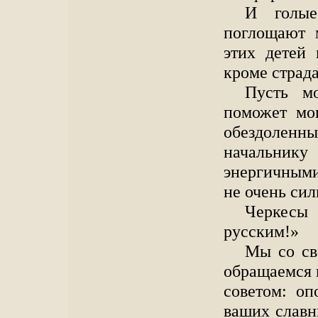
И голые
поглощают 
этих детей 
кроме страд
Пусть м
поможет мо
обездолен
начальни
энергичными
не очень сил
Черкесы
русским!»
Мы со сво
обращаемся 
советом: оп
ваших славн