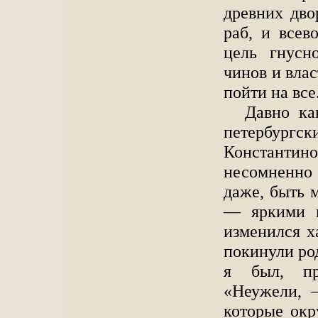
древних дво
раб, и всев
цель гнусн
чинов и влас
пойти на все
Давно ка
петербург
Константи
несомненно 
даже, быть 
— яркими к
изменился х
покинули род
я был, пр
«Неужели, 
которые окр