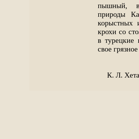
пышный, в
природы Ка
корыстных 
крохи со ст
в турецкие 
свое грязное
К. Л. Хет