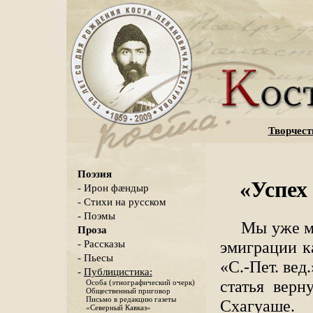
Творчест
Поэзия
«Успех
- Ирон фæндыр
- Стихи на русском
- Поэмы
Мы уже мн
Проза
эмиграции к
- Рассказы
- Пьесы
«С.-Пет. ве
-
Публицистика:
статья верн
Особа (этнографический очерк)
Общественный приговор
Письмо в редакцию газеты
Схагуаше.
«Северный Кавказ»