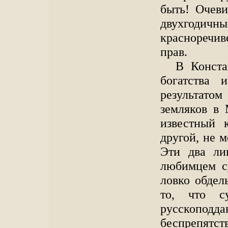
быть! Очеви
двухгодич
красноречив
прав.
В Конста
богатства 
результатом
земляков в
известный 
другой, не 
Эти два ли
любимцем с
ловко обдел
то, что 
русскоподдан
беспрепятст