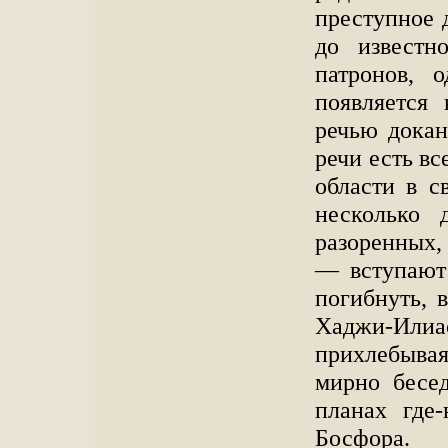
преступное 
до известн
патронов, 
появляется
речью докан
речи есть вс
области в с
несколько 
разоренных,
— вступают 
погибнуть, 
Хаджи-Илиас
прихлебыва
мирно бесе
планах где
Босфора.