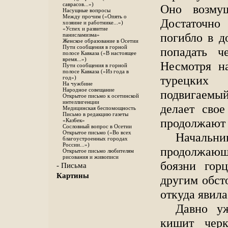
саврасов...»)
Оно возму
Насущные вопросы
Между прочим («Опять о
Достаточно
хозяине и работнике...»)
«Успех и развитие
погибло в д
панисламизма»
Женское образование в Осетии
Пути сообщения в горной
попадать ч
полосе Кавказа («В настоящее
время...»)
Несмотря н
Пути сообщения в горной
полосе Кавказа («Из года в
турецких
год»)
На чужбине
Народное совещание
подвигаемы
Открытое письмо к осетинской
интеллигенции
делает сво
Медицинская беспомощность
Письмо в редакцию газеты
продолжают 
«Каз6ек»
Сословный вопрос в Осетии
Открытое письмо («Во всех
Начальни
благоустроенных городах
России...»)
продолжающ
Открытое письмо любителям
рисования и живописи
боязни гор
- Письма
Картины
другим обст
откуда явила
Давно уж
кишит черк