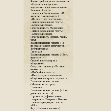
Злоупотребления по должности
«Странное настроение
переживает в настоящее время
Терская область»
Письма из Владикавказа («В
корр. из Владикавказа»)
«Не везет нам на старшин»
Письмо в редакцию газеты
«Северный Кавказ»
(Благодарность Марковой)
Письмо в редакцию газеты
«Северный Кавказ»
(Благодарность команд. Майк.
бат.)
Владикавказские письма («В
последнее время замечается...»)
Библиография
Герои дня
Владикавказские письма («Всем
известно...»)
Способ переговоров с
обществом
Открытое письмо («Не имея
охоты...»)
«Люби ближнего...»
«Когда ардонское сельское
общество выстроило здание...»
Владикавказские письма
(Маленькая история)
Накануне
Владикавказские письма («Я так
давно не писал...»)
Горские штрафные суммы
Неурядицы Северного Кавказа
Письмо в редакцию газеты
«Юг»
Зиу (Письмо к землякам)