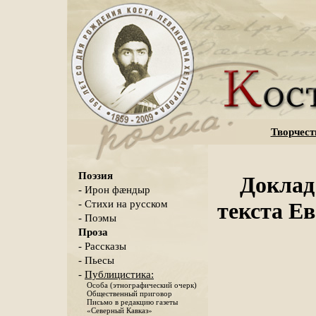
Творчест
Поэзия
Доклад
- Ирон фæндыр
- Стихи на русском
текста Е
- Поэмы
Проза
- Рассказы
- Пьесы
-
Публицистика:
Особа (этнографический очерк)
Общественный приговор
Письмо в редакцию газеты
«Северный Кавказ»