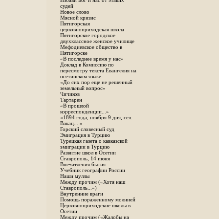
Избави Бог и нас от этаких
судей
Новое слово
Мясной кризис
Пятигорская
церковноприходская школа
Пятигорское городское
двухклассное женское училище
Мефодиевское общество в
Пятигорске
«В последнее время у нас»
Доклад в Комиссию по
пересмотру текста Евангелия на
осетинском языке
«До сих пор еще не решенный
земельный вопрос»
Чичиков
Тартарен
«В прошлой
корреспонденции...»
«1894 года, ноября 9 дня, сел.
Вакац... »
Горский словесный суд
Эмиграция в Турцию
Турецкая газета о кавказской
эмиграции в Турцию
Развитие школ в Осетии
Ставрополь, 14 июня
Впечатления бытия
Учебник географии России
Наши муллы
Между прочим («Хотя наш
Ставрополь...»)
Внутренние враги
Помощь пораженному молнией
Церковноприходские школы в
Осетии
Между прочим («Жалобы на