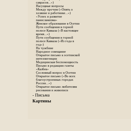
саврасов...»)
Насущные вопросы
Между прочим («Опять о
хозяине и работнике...»)
«Успех и развитие
панисламизма»
Женское образование в Осетии
Пути сообщения в горной
полосе Кавказа («В настоящее
время...»)
Пути сообщения в горной
полосе Кавказа («Из года в
год»)
На чужбине
Народное совещание
Открытое письмо к осетинской
интеллигенции
Медицинская беспомощность
Письмо в редакцию газеты
«Каз6ек»
Сословный вопрос в Осетии
Открытое письмо («Во всех
благоустроенных городах
России...»)
Открытое письмо любителям
рисования и живописи
- Письма
Картины