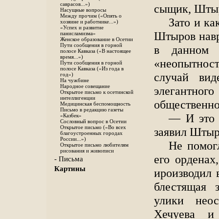
саврасов...»)
сыщик, Штыр
Насущные вопросы
Между прочим («Опять о
Зато и ка
хозяине и работнике...»)
«Успех и развитие
Штыров навр
панисламизма»
Женское образование в Осетии
Пути сообщения в горной
в данном 
полосе Кавказа («В настоящее
время...»)
«неопытнос
Пути сообщения в горной
полосе Кавказа («Из года в
случай виде
год»)
На чужбине
Народное совещание
элегантно
Открытое письмо к осетинской
интеллигенции
общественно
Медицинская беспомощность
Письмо в редакцию газеты
— И это 
«Каз6ек»
Сословный вопрос в Осетии
Открытое письмо («Во всех
заявил Штыр
благоустроенных городах
России...»)
Не помог
Открытое письмо любителям
рисования и живописи
его орденах
- Письма
Картины
ироизводил 
блестящая 
улики неос
Хечуева и