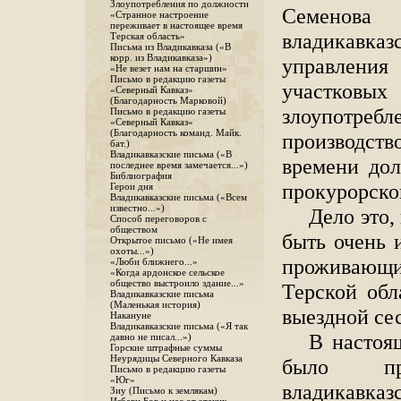
Злоупотребления по должности
Семенова
«Странное настроение
переживает в настоящее время
владикавк
Терская область»
Письма из Владикавказа («В
корр. из Владикавказа»)
управления
«Не везет нам на старшин»
Письмо в редакцию газеты
участковых
«Северный Кавказ»
(Благодарность Марковой)
злоупотре
Письмо в редакцию газеты
«Северный Кавказ»
(Благодарность команд. Майк.
производс
бат.)
Владикавказские письма («В
времени дол
последнее время замечается...»)
Библиография
прокурорско
Герои дня
Владикавказские письма («Всем
известно...»)
Дело это,
Способ переговоров с
обществом
быть очень 
Открытое письмо («Не имея
охоты...»)
проживающи
«Люби ближнего...»
«Когда ардонское сельское
общество выстроило здание...»
Терской обл
Владикавказские письма
(Маленькая история)
выездной се
Накануне
Владикавказские письма («Я так
В настоя
давно не писал...»)
Горские штрафные суммы
Неурядицы Северного Кавказа
было при
Письмо в редакцию газеты
«Юг»
владикавк
Зиу (Письмо к землякам)