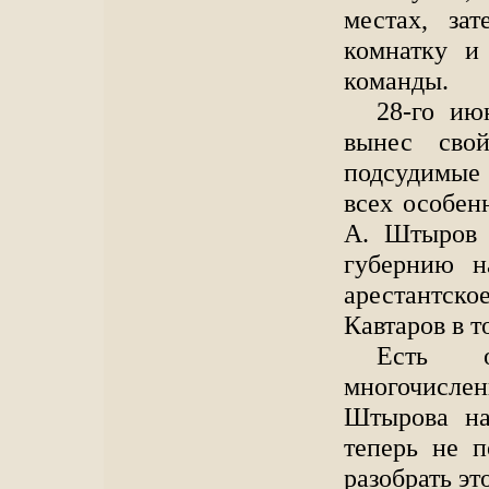
местах, за
комнатку и
команды.
28-го ию
вынес свой
подсудимые
всех особен
А. Штыров 
губернию н
арестантско
Кавтаров в т
Есть о
многочислен
Штырова най
теперь не п
разобрать эт