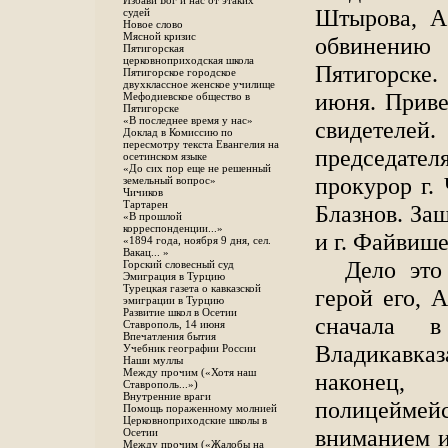
Избави Бог и нас от этаких
Штырова, А
судей
Новое слово
Мясной кризис
обвинени
Пятигорская
церковноприходская школа
Пятигорске
Пятигорское городское
двухклассное женское училище
июня. Приве
Мефодиевское общество в
Пятигорске
«В последнее время у нас»
свидетеле
Доклад в Комиссию по
пересмотру текста Евангелия на
председате
осетинском языке
«До сих пор еще не решенный
прокурор г. 
земельный вопрос»
Чичиков
Тартарен
Блазнов. За
«В прошлой
корреспонденции...»
и г. Файвише
«1894 года, ноября 9 дня, сел.
Вакац... »
Дело это
Горский словесный суд
Эмиграция в Турцию
Турецкая газета о кавказской
герой его, 
эмиграции в Турцию
Развитие школ в Осетии
сначала в
Ставрополь, 14 июня
Впечатления бытия
Владикавка
Учебник географии России
Наши муллы
Между прочим («Хотя наш
наконец,
Ставрополь...»)
Внутренние враги
полицеймей
Помощь пораженному молнией
Церковноприходские школы в
вниманием и
Осетии
Между прочим («Жалобы на