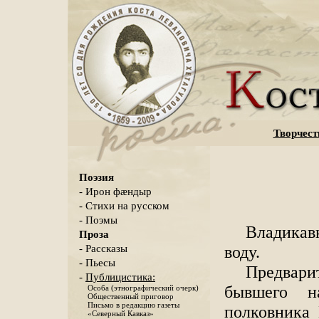
Творчест
Поэзия
- Ирон фæндыр
- Стихи на русском
- Поэмы
Владикав
Проза
воду.
- Рассказы
- Пьесы
Предвар
-
Публицистика:
бывшего на
Особа (этнографический очерк)
Общественный приговор
Письмо в редакцию газеты
полковника 
«Северный Кавказ»