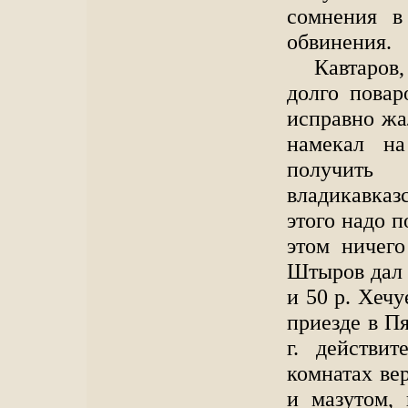
сомнения в
обвинения.
Кавтаров
долго повар
исправно жал
намекал на
получить
владикавказ
этого надо п
этом ничего
Штыров дал 
и 50 р. Хечу
приезде в Пя
г. действи
комнатах ве
и мазутом,