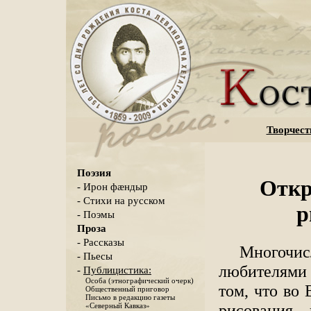
Творчест
Поэзия
Откр
- Ирон фæндыр
- Стихи на русском
р
- Поэмы
Проза
- Рассказы
Многочис
- Пьесы
любителями 
-
Публицистика:
Особа (этнографический очерк)
том, что во
Общественный приговор
Письмо в редакцию газеты
рисования
«Северный Кавказ»