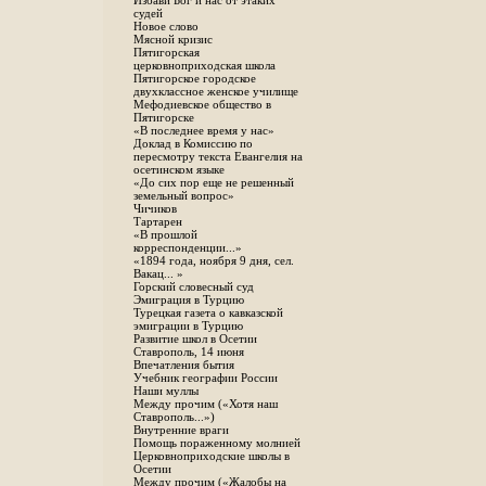
Избави Бог и нас от этаких
судей
Новое слово
Мясной кризис
Пятигорская
церковноприходская школа
Пятигорское городское
двухклассное женское училище
Мефодиевское общество в
Пятигорске
«В последнее время у нас»
Доклад в Комиссию по
пересмотру текста Евангелия на
осетинском языке
«До сих пор еще не решенный
земельный вопрос»
Чичиков
Тартарен
«В прошлой
корреспонденции...»
«1894 года, ноября 9 дня, сел.
Вакац... »
Горский словесный суд
Эмиграция в Турцию
Турецкая газета о кавказской
эмиграции в Турцию
Развитие школ в Осетии
Ставрополь, 14 июня
Впечатления бытия
Учебник географии России
Наши муллы
Между прочим («Хотя наш
Ставрополь...»)
Внутренние враги
Помощь пораженному молнией
Церковноприходские школы в
Осетии
Между прочим («Жалобы на