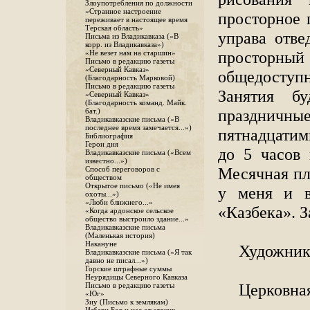
Злоупотребления по должности
«Странное настроение
просторное 
переживает в настоящее время
Терская область»
управа отве
Письма из Владикавказа («В
корр. из Владикавказа»)
просторн
«Не везет нам на старшин»
Письмо в редакцию газеты
«Северный Кавказ»
общедосту
(Благодарность Марковой)
Письмо в редакцию газеты
Занятия б
«Северный Кавказ»
(Благодарность команд. Майк.
праздничны
бат.)
Владикавказские письма («В
последнее время замечается...»)
пятнадцатим
Библиография
Герои дня
до 5 часов
Владикавказские письма («Всем
известно...»)
Месячная пла
Способ переговоров с
обществом
Открытое письмо («Не имея
у меня и в
охоты...»)
«Люби ближнего...»
«Казбека». З
«Когда ардонское сельское
общество выстроило здание...»
Владикавказские письма
(Маленькая история)
Накануне
Художни
Владикавказские письма («Я так
давно не писал...»)
Горские штрафные суммы
Неурядицы Северного Кавказа
Церковная
Письмо в редакцию газеты
«Юг»
Зиу (Письмо к землякам)