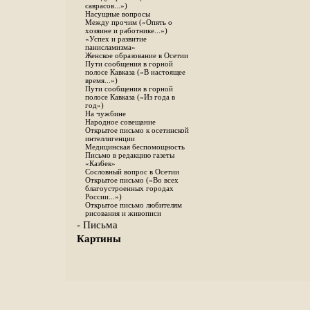
саврасов...»)
Насущные вопросы
Между прочим («Опять о
хозяине и работнике...»)
«Успех и развитие
панисламизма»
Женское образование в Осетии
Пути сообщения в горной
полосе Кавказа («В настоящее
время...»)
Пути сообщения в горной
полосе Кавказа («Из года в
год»)
На чужбине
Народное совещание
Открытое письмо к осетинской
интеллигенции
Медицинская беспомощность
Письмо в редакцию газеты
«Каз6ек»
Сословный вопрос в Осетии
Открытое письмо («Во всех
благоустроенных городах
России...»)
Открытое письмо любителям
рисования и живописи
- Письма
Картины