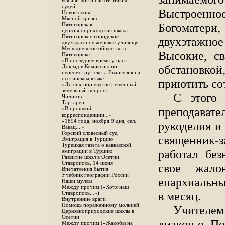
Избави Бог и нас от этаких
судей
Выстроен
Новое слово
Мясной кризис
Богоматери
Пятигорская
церковноприходская школа
Пятигорское городское
двухэтажное
двухклассное женское училище
Мефодиевское общество в
Высокие, св
Пятигорске
«В последнее время у нас»
обстановко
Доклад в Комиссию по
пересмотру текста Евангелия на
осетинском языке
приютить сот
«До сих пор еще не решенный
земельный вопрос»
С этого 
Чичиков
Тартарен
преподавате
«В прошлой
корреспонденции...»
«1894 года, ноября 9 дня, сел.
рукоделия и
Вакац... »
Горский словесный суд
священник-з
Эмиграция в Турцию
Турецкая газета о кавказской
работал без
эмиграции в Турцию
Развитие школ в Осетии
Ставрополь, 14 июня
свое жало
Впечатления бытия
Учебник географии России
епархиальных
Наши муллы
Между прочим («Хотя наш
в месяц.
Ставрополь...»)
Внутренние враги
Помощь пораженному молнией
Учителем
Церковноприходские школы в
Осетии
диакон о. П
Между прочим («Жалобы на