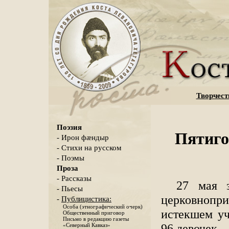
Творчест
Поэзия
Пятиго
- Ирон фæндыр
- Стихи на русском
- Поэмы
Проза
- Рассказы
27 мая з
- Пьесы
церковнопри
-
Публицистика:
Особа (этнографический очерк)
истекшем уч
Общественный приговор
Письмо в редакцию газеты
96 девочек.
«Северный Кавказ»