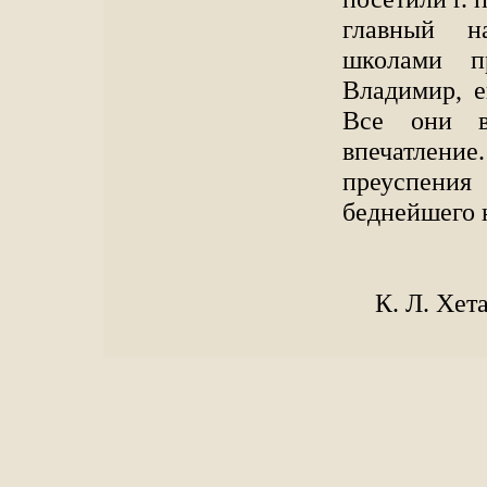
главный н
школами п
Владимир, 
Все они в
впечатлен
преуспения
беднейшего 
К. Л. Хет