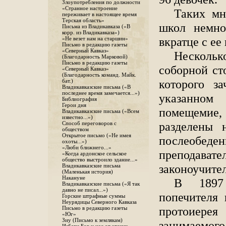
Злоупотребления по должности
«Странное настроение
Таких мн
переживает в настоящее время
Терская область»
школ немно
Письма из Владикавказа («В
корр. из Владикавказа»)
вкратце с ее
«Не везет нам на старшин»
Письмо в редакцию газеты
«Северный Кавказ»
Нескольк
(Благодарность Марковой)
Письмо в редакцию газеты
соборной ст
«Северный Кавказ»
(Благодарность команд. Майк.
которого з
бат.)
Владикавказские письма («В
последнее время замечается...»)
указанном
Библиография
Герои дня
помещемие, 
Владикавказские письма («Всем
известно...»)
разделены 
Способ переговоров с
обществом
Открытое письмо («Не имея
послеобеде
охоты...»)
«Люби ближнего...»
преподава
«Когда ардонское сельское
общество выстроило здание...»
законоучител
Владикавказские письма
(Маленькая история)
Накануне
В 1897 
Владикавказские письма («Я так
давно не писал...»)
попечителя
Горские штрафные суммы
Неурядицы Северного Кавказа
протоиерея
Письмо в редакцию газеты
«Юг»
Зиу (Письмо к землякам)
занимаемого