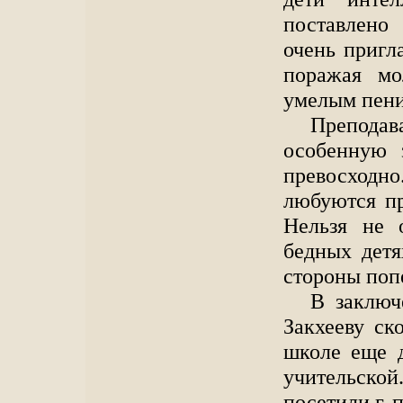
поставлено
очень пригл
поражая мо
умелым пени
Препода
особенную 
превосходн
любуются пр
Нельзя не 
бедных дет
стороны поп
В заключ
Закхееву ск
школе еще д
учительско
посетили г. 