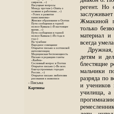
саврасов...»)
регент. Но 
Насущные вопросы
Между прочим («Опять о
хозяине и работнике...»)
заслуживае
«Успех и развитие
панисламизма»
Жмакиной п
Женское образование в Осетии
Пути сообщения в горной
только безв
полосе Кавказа («В настоящее
время...»)
Пути сообщения в горной
материал и
полосе Кавказа («Из года в
год»)
всегда умел
На чужбине
Народное совещание
Дружная,
Открытое письмо к осетинской
интеллигенции
Медицинская беспомощность
детям и дел
Письмо в редакцию газеты
«Каз6ек»
блестящие р
Сословный вопрос в Осетии
Открытое письмо («Во всех
мальчики по
благоустроенных городах
России...»)
Открытое письмо любителям
разряда по 
рисования и живописи
- Письма
и учеников 
Картины
училища, а
прогимна
ремесленник
дети инте