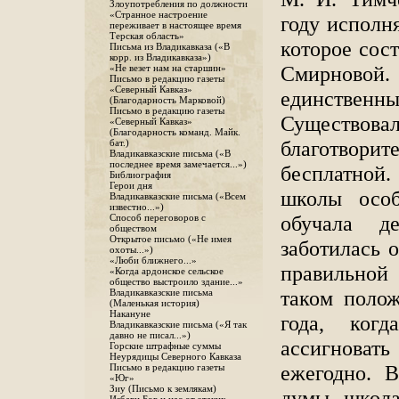
Злоупотребления по должности
«Странное настроение
году исполня
переживает в настоящее время
Терская область»
которое сост
Письма из Владикавказа («В
корр. из Владикавказа»)
Смирновой
«Не везет нам на старшин»
Письмо в редакцию газеты
«Северный Кавказ»
единственн
(Благодарность Марковой)
Письмо в редакцию газеты
Существ
«Северный Кавказ»
(Благодарность команд. Майк.
благотвор
бат.)
Владикавказские письма («В
последнее время замечается...»)
бесплатной
Библиография
Герои дня
школы особ
Владикавказские письма («Всем
известно...»)
обучала де
Способ переговоров с
обществом
Открытое письмо («Не имея
заботилась 
охоты...»)
«Люби ближнего...»
правильной 
«Когда ардонское сельское
общество выстроило здание...»
таком поло
Владикавказские письма
(Маленькая история)
Накануне
года, когд
Владикавказские письма («Я так
давно не писал...»)
ассигновать
Горские штрафные суммы
Неурядицы Северного Кавказа
ежегодно. В
Письмо в редакцию газеты
«Юг»
Зиу (Письмо к землякам)
думы школа