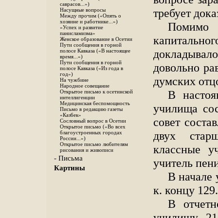
саврасов...»)
требует дока
Насущные вопросы
Между прочим («Опять о
хозяине и работнике...»)
Помимо 
«Успех и развитие
панисламизма»
капитально
Женское образование в Осетии
Пути сообщения в горной
докладывал
полосе Кавказа («В настоящее
время...»)
Пути сообщения в горной
довольно ра
полосе Кавказа («Из года в
год»)
думских отцо
На чужбине
Народное совещание
В настоя
Открытое письмо к осетинской
интеллигенции
Медицинская беспомощность
училища сос
Письмо в редакцию газеты
«Каз6ек»
совет соста
Сословный вопрос в Осетии
Открытое письмо («Во всех
двух старш
благоустроенных городах
России...»)
Открытое письмо любителям
классные у
рисования и живописи
- Письма
учитель пен
Картины
В начале 
к. концу 129
В отчетн
училищу 21