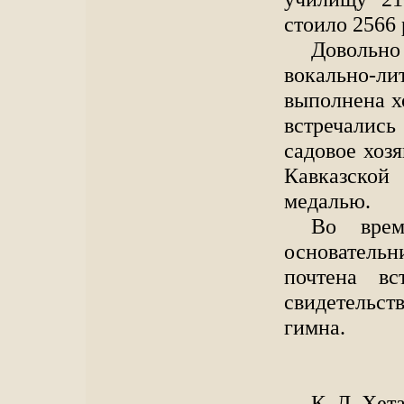
стоило 2566 
Довольно
вокально-л
выполнена х
встречалис
садовое хоз
Кавказской
медалью.
Во врем
основател
почтена вс
свидетельс
гимна.
К. Л. Хет