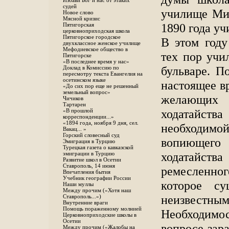
Избави Бог и нас от этаких
судей
училище Мин
Новое слово
Мясной кризис
1890 года у
Пятигорская
церковноприходская школа
Пятигорское городское
В этом году
двухклассное женское училище
Мефодиевское общество в
тех пор учи
Пятигорске
«В последнее время у нас»
бульваре. П
Доклад в Комиссию по
пересмотру текста Евангелия на
осетинском языке
настоящее в
«До сих пор еще не решенный
земельный вопрос»
желающих
Чичиков
Тартарен
ходатайств
«В прошлой
корреспонденции...»
«1894 года, ноября 9 дня, сел.
необходим
Вакац... »
Горский словесный суд
вопиющего 
Эмиграция в Турцию
Турецкая газета о кавказской
ходатайст
эмиграции в Турцию
Развитие школ в Осетии
Ставрополь, 14 июня
ремесленно
Впечатления бытия
Учебник географии России
которое с
Наши муллы
Между прочим («Хотя наш
неизвест
Ставрополь...»)
Внутренние враги
Помощь пораженному молнией
Необходимос
Церковноприходские школы в
Осетии
вопросе зар
Между прочим («Жалобы на