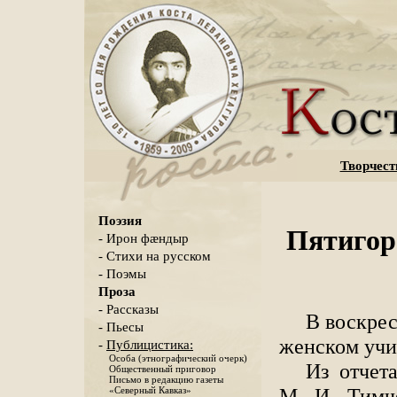
Творчест
Поэзия
Пятигор
- Ирон фæндыр
- Стихи на русском
- Поэмы
Проза
- Рассказы
В воскрес
- Пьесы
женском учи
-
Публицистика:
Особа (этнографический очерк)
Из отчет
Общественный приговор
Письмо в редакцию газеты
М. И. Тимч
«Северный Кавказ»