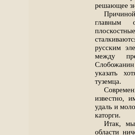
решающее зн
Причиной 
главным о
плоскост
сталкивают
русским эле
между пре
Слобожанин 
указать хо
туземца.
Совреме
известно, 
удаль и моло
каторги.
Итак, мы
области нич