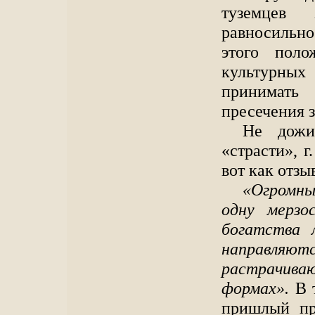
туземцев
равносильно
этого поло
культурны
принимат
пресечения з
Не дожи
«страсти», 
вот как отзы
«Огромны
одну мерзо
богатства 
направляютс
растрачива
формах».
В т
пришлый пр