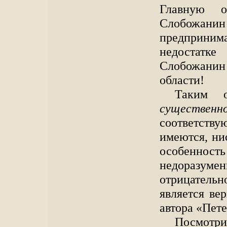
Главную о
Слобожа
предпринима
недостатк
Слобожанин 
области!
Таким о
существенн
соответств
имеются, ни
особенность
недоразумен
отрицатель
является ве
автора «Пет
Посмотри