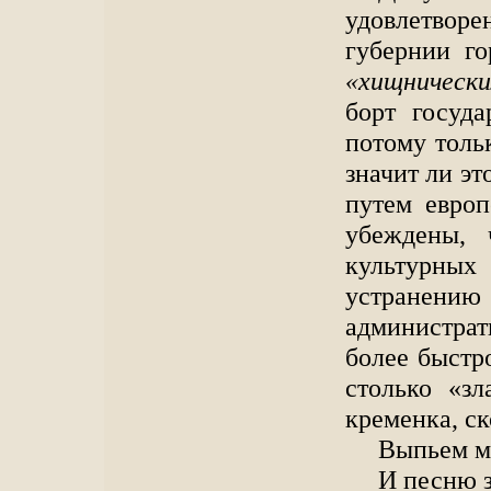
удовлетворе
губернии го
«хищническ
борт госуда
потому тольк
значит ли эт
путем евро
убеждены, 
культурны
устранению 
администрат
более быстр
столько «зл
кременка, ск
Выпьем м
И песню 