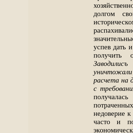
хозяйственн
долгом св
историческо
распахивал
значительны
успев дать 
получить 
Заводилисъ
уничтожали 
расчета на 
с требовани
получалась
потраченны
недоверие к 
часто и по
экономичес