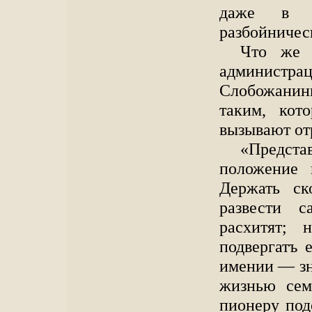
даже в гл
разбойничес
Что же т
администрац
Слобожани
таким, кот
вызывают от
«Предста
положение 
Держать ск
развести 
расхитят; 
подвергатъ 
имении — зн
жизнью сем
пионеру под