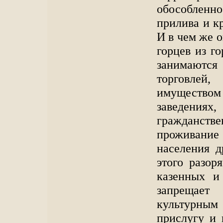
обособлен
прилива и к
И в чем же о
горцев из г
занимаютс
торговлей
имуществом 
заведен
гражданст
проживани
населения д
этого разор
казенных и
запрещает 
культурны
прислугу и 