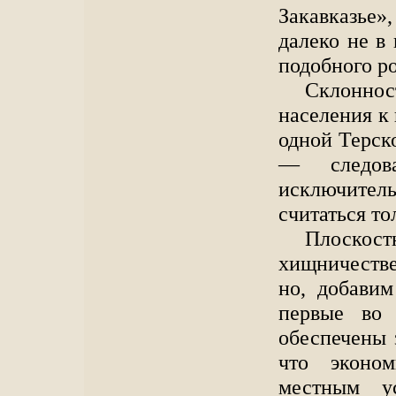
Закавказье»
далеко не в
подобного ро
Склонно
населения к 
одной Терско
— следов
исключител
считаться то
Плоскост
хищничестве
но, добавим
первые во 
обеспечены 
что эконо
местным у