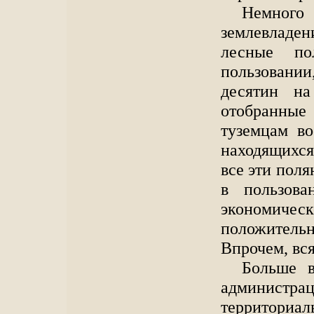
Немного
землевладе
лесные по
пользовани
десятин на
отобранные
туземцам в
находящихся 
все эти поля
в пользова
экономическ
положитель
Впрочем, вся
Больше в
админист
территор