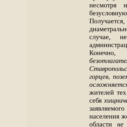
несмотря н
безусловн
Получаетс
диаметраль
случае, н
администра
Конечно,
безотлагат
Ставрополь
горцев, поз
осложняетс
жителей тех
себя
хищнич
заявляемо
населения ж
области
не