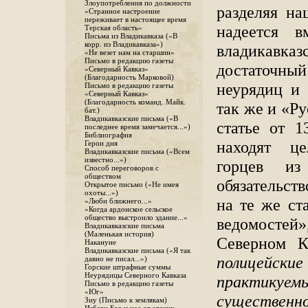
Злоупотребления по должности
разделяя на
«Странное настроение
переживает в настоящее время
надеется 
Терская область»
Письма из Владикавказа («В
корр. из Владикавказа»)
владикавказ
«Не везет нам на старшин»
Письмо в редакцию газеты
достаточны
«Северный Кавказ»
(Благодарность Марковой)
неурядиц и 
Письмо в редакцию газеты
«Северный Кавказ»
(Благодарность команд. Майк.
так же и «Ру
бат.)
Владикавказские письма («В
статье от 
последнее время замечается...»)
Библиография
находят це
Герои дня
Владикавказские письма («Всем
известно...»)
горцев и
Способ переговоров с
обществом
обязательст
Открытое письмо («Не имея
охоты...»)
на те же ст
«Люби ближнего...»
«Когда ардонское сельское
общество выстроило здание...»
ведомостей»
Владикавказские письма
(Маленькая история)
Северном Ка
Накануне
Владикавказские письма («Я так
полицейск
давно не писал...»)
Горские штрафные суммы
Неурядицы Северного Кавказа
практикуе
Письмо в редакцию газеты
«Юг»
существен
Зиу (Письмо к землякам)