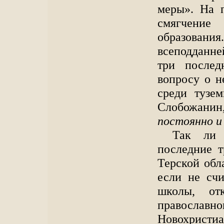
меры». На 
смягчение
образовани
всеподданн
три послед
вопросу о н
среди тузе
Слобожанин
постоянно и
Так ли 
последние т
Терской обл
если не счи
школы, от
православно
Новохристиа