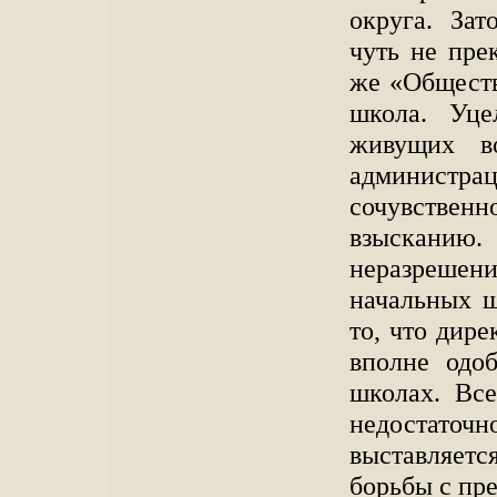
округа. Зат
чуть не пре
же «Обществ
школа. Уце
живущих в
админист
сочувственн
взысканию
неразрешени
начальных ш
то, что дир
вполне одо
школах. Все
недостаточн
выставляетс
борьбы с пр