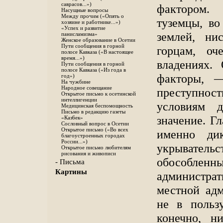
саврасов...»)
фактором.
Насущные вопросы
Между прочим («Опять о
туземцы, во
хозяине и работнике...»)
«Успех и развитие
землей, ни
панисламизма»
Женское образование в Осетии
Пути сообщения в горной
горцам, оч
полосе Кавказа («В настоящее
время...»)
владениях.
Пути сообщения в горной
полосе Кавказа («Из года в
факторы, —
год»)
На чужбине
Народное совещание
преступно
Открытое письмо к осетинской
интеллигенции
условиям 
Медицинская беспомощность
Письмо в редакцию газеты
значение. Г
«Каз6ек»
Сословный вопрос в Осетии
Открытое письмо («Во всех
именно дик
благоустроенных городах
России...»)
укрывател
Открытое письмо любителям
рисования и живописи
обособлен
- Письма
Картины
администрат
местной адм
не в пользу
конечно, н