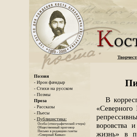
Творчест
Поэзия
Пи
- Ирон фæндыр
- Стихи на русском
- Поэмы
В коррес
Проза
«Северного 
- Рассказы
- Пьесы
репрессивн
-
Публицистика:
воровства и
Особа (этнографический очерк)
Общественный приговор
Письмо в редакцию газеты
жизнь» в п
«Северный Кавказ»