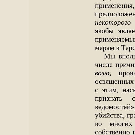
применения
предполож
некоторого 
якобы являе
применяем
мерам в Терс
Мы вполн
числе причи
волю,
прояв
освященных 
с этим, нас
признать 
ведомостей
убийства, г
во многих
собственно 