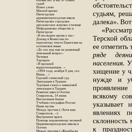
Избави Бог и нас от этаких
обстоятельс
судей
Новое слово
Мясной кризис
судьям, реш
Пятигорская
церковноприходская школа
далека». Вот
Пятигорское городское
двухклассное женское училище
«Рассмат
Мефодиевское общество в
Пятигорске
«В последнее время у нас»
Терской обл
Доклад в Комиссию по
пересмотру текста Евангелия на
ее отметить
осетинском языке
«До сих пор еще не решенный
ряде деян
земельный вопрос»
Чичиков
Тартарен
населения.
У 
«В прошлой
корреспонденции...»
хищение у ч
«1894 года, ноября 9 дня, сел.
Вакац... »
нужде и уб
Горский словесный суд
Эмиграция в Турцию
Турецкая газета о кавказской
проявление 
эмиграции в Турцию
Развитие школ в Осетии
всякому со
Ставрополь, 14 июня
Впечатления бытия
указывает 
Учебник географии России
Наши муллы
Между прочим («Хотя наш
явлениях п
Ставрополь...»)
Внутренние враги
склонность 
Помощь пораженному молнией
Церковноприходские школы в
к празднос
Осетии
Между прочим («Жалобы на