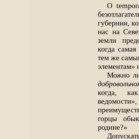
O tempor
безотлагат
губернии, ко
нас на Севе
земли пред
когда самая
тем же самы
элементам» 
Можно ли
доброволъно
когда, ка
ведомости
преимуществ
горцы обык
родине?»
Допуска