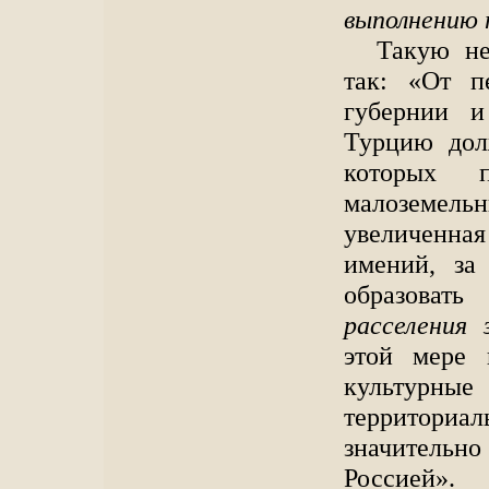
выполнению 
Такую не
так: «От п
губернии и
Турцию дол
которых 
малоземел
увеличенн
имений, за
образоват
расселения 
этой мере 
культурные
территори
значитель
Россией».