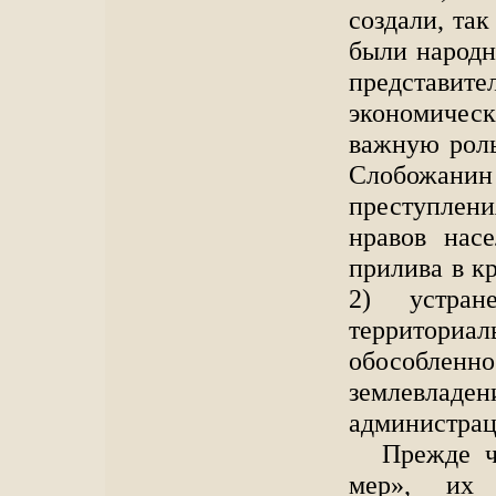
создали, так
были народн
представ
экономичес
важную роль
Слобожанин 
преступлени
нравов нас
прилива в к
2) устран
территор
обособленно
землевлад
администрац
Прежде ч
мер», их 