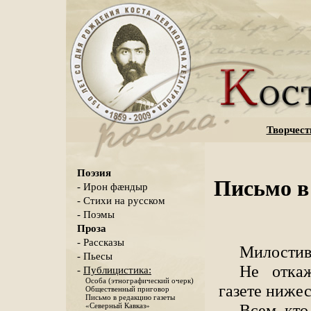
Творчест
Поэзия
Письмо в
- Ирон фæндыр
- Стихи на русском
- Поэмы
Проза
- Рассказы
Милостивы
- Пьесы
Не отка
-
Публицистика:
Особа (этнографический очерк)
газете ниже
Общественный приговор
Письмо в редакцию газеты
Всем, кто
«Северный Кавказ»