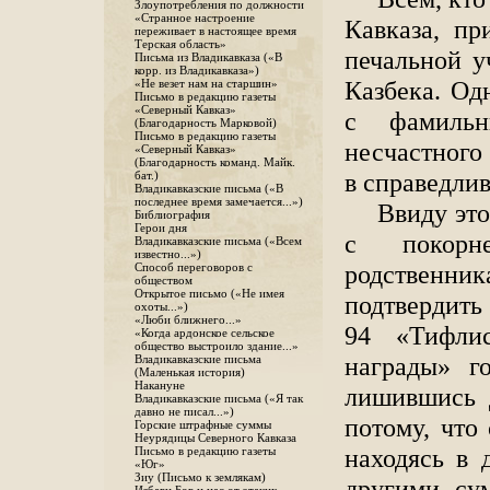
Злоупотребления по должности
«Странное настроение
Кавказа, пр
переживает в настоящее время
Терская область»
печальной у
Письма из Владикавказа («В
корр. из Владикавказа»)
Казбека. Од
«Не везет нам на старшин»
Письмо в редакцию газеты
«Северный Кавказ»
с фамильн
(Благодарность Марковой)
Письмо в редакцию газеты
несчастного 
«Северный Кавказ»
(Благодарность команд. Майк.
в справедлив
бат.)
Владикавказские письма («В
последнее время замечается...»)
Ввиду это
Библиография
Герои дня
с покорн
Владикавказские письма («Всем
известно...»)
родственни
Способ переговоров с
обществом
Открытое письмо («Не имея
подтвердить
охоты...»)
«Люби ближнего...»
94 «Тифлис
«Когда ардонское сельское
общество выстроило здание...»
награды» го
Владикавказские письма
(Маленькая история)
Накануне
лишившись д
Владикавказские письма («Я так
давно не писал...»)
потому, что
Горские штрафные суммы
Неурядицы Северного Кавказа
находясь в 
Письмо в редакцию газеты
«Юг»
Зиу (Письмо к землякам)
другими су