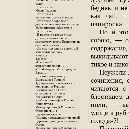
Избави Бог и нас от этаких
судей
бедняк, и не
Новое слово
Мясной кризис
как чай, и 
Пятигорская
церковноприходская школа
Пятигорское городское
папироска.
двухклассное женское училище
Мефодиевское общество в
Но и это
Пятигорске
«В последнее время у нас»
собою, — о
Доклад в Комиссию по
пересмотру текста Евангелия на
осетинском языке
содержание
«До сих пор еще не решенный
земельный вопрос»
выкидывают
Чичиков
Тартарен
тихое и нико
«В прошлой
корреспонденции...»
«1894 года, ноября 9 дня, сел.
Неужели А
Вакац... »
Горский словесный суд
сочинения, 
Эмиграция в Турцию
Турецкая газета о кавказской
читаются с
эмиграции в Турцию
Развитие школ в Осетии
Ставрополь, 14 июня
блестящем д
Впечатления бытия
Учебник географии России
пили, — вы
Наши муллы
Между прочим («Хотя наш
улице в руб
Ставрополь...»)
Внутренние враги
Помощь пораженному молнией
голода»?!
Церковноприходские школы в
Осетии
Покорней
Между прочим («Жалобы на