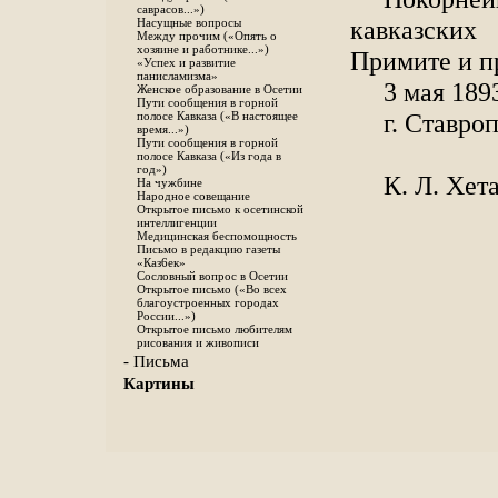
саврасов...»)
кавказских
Насущные вопросы
Между прочим («Опять о
хозяине и работнике...»)
Примите и п
«Успех и развитие
панисламизма»
3 мая 1893
Женское образование в Осетии
Пути сообщения в горной
г. Ставро
полосе Кавказа («В настоящее
время...»)
Пути сообщения в горной
полосе Кавказа («Из года в
год»)
К. Л. Хет
На чужбине
Народное совещание
Открытое письмо к осетинской
интеллигенции
Медицинская беспомощность
Письмо в редакцию газеты
«Каз6ек»
Сословный вопрос в Осетии
Открытое письмо («Во всех
благоустроенных городах
России...»)
Открытое письмо любителям
рисования и живописи
- Письма
Картины