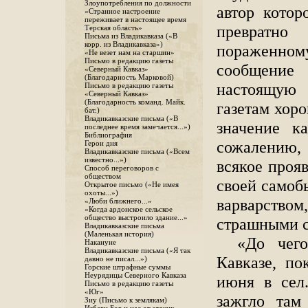
Злоупотребления по должности
автор котор
«Странное настроение
переживает в настоящее время
превратно
Терская область»
Письма из Владикавказа («В
корр. из Владикавказа»)
пораженному
«Не везет нам на старшин»
Письмо в редакцию газеты
сообщение
«Северный Кавказ»
(Благодарность Марковой)
настоящую 
Письмо в редакцию газеты
«Северный Кавказ»
(Благодарность команд. Майк.
газетам хор
бат.)
Владикавказские письма («В
значение к
последнее время замечается...»)
Библиография
сожалению, 
Герои дня
Владикавказские письма («Всем
известно...»)
всякое проя
Способ переговоров с
обществом
своей самоб
Открытое письмо («Не имея
охоты...»)
варварством
«Люби ближнего...»
«Когда ардонское сельское
общество выстроило здание...»
страшными 
Владикавказские письма
(Маленькая история)
«До чег
Накануне
Владикавказские письма («Я так
Кавказе, п
давно не писал...»)
Горские штрафные суммы
Неурядицы Северного Кавказа
июня в сел
Письмо в редакцию газеты
«Юг»
зажгло там
Зиу (Письмо к землякам)