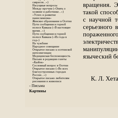
саврасов...»)
вращения. Э
Насущные вопросы
Между прочим («Опять о
такой спосо
хозяине и работнике...»)
«Успех и развитие
с научной т
панисламизма»
Женское образование в Осетии
Пути сообщения в горной
серьезного 
полосе Кавказа («В настоящее
время...»)
пораженного
Пути сообщения в горной
полосе Кавказа («Из года в
электричес
год»)
На чужбине
Народное совещание
манипуляци
Открытое письмо к осетинской
интеллигенции
языческий б
Медицинская беспомощность
Письмо в редакцию газеты
«Каз6ек»
Сословный вопрос в Осетии
Открытое письмо («Во всех
благоустроенных городах
России...»)
К. Л. Хет
Открытое письмо любителям
рисования и живописи
- Письма
Картины