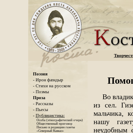
Творчест
Поэзия
Помо
- Ирон фæндыр
- Стихи на русском
- Поэмы
Во владик
Проза
из сел. Ги
- Рассказы
- Пьесы
мальчика, 
-
Публицистика:
нашу газе
Особа (этнографический очерк)
Общественный приговор
Письмо в редакцию газеты
неудобным о
«Северный Кавказ»