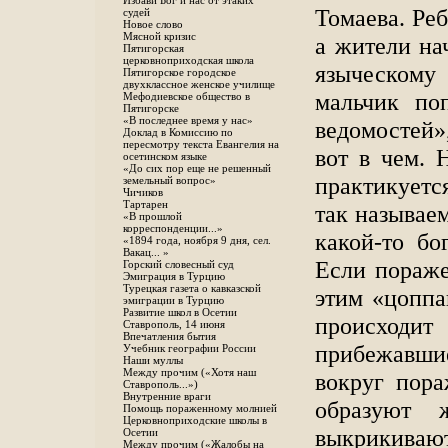
Избави Бог и нас от этаких
Томаева. Реб
судей
Новое слово
Мясной кризис
а жители на
Пятигорская
церковноприходская школа
языческому
Пятигорское городское
двухклассное женское училище
мальчик по
Мефодиевское общество в
Пятигорске
«В последнее время у нас»
ведомостей»
Доклад в Комиссию по
пересмотру текста Евангелия на
вот в чем. 
осетинском языке
«До сих пор еще не решенный
практикует
земельный вопрос»
Чичиков
Тартарен
так называе
«В прошлой
корреспонденции...»
какой-то бо
«1894 года, ноября 9 дня, сел.
Вакац... »
Если пораже
Горский словесный суд
Эмиграция в Турцию
Турецкая газета о кавказской
этим «цоппа
эмиграции в Турцию
Развитие школ в Осетии
происход
Ставрополь, 14 июня
Впечатления бытия
прибежавши
Учебник географии России
Наши муллы
Между прочим («Хотя наш
вокруг пора
Ставрополь...»)
Внутренние враги
образуют 
Помощь пораженному молнией
Церковноприходские школы в
выкрикиваю
Осетии
Между прочим («Жалобы на