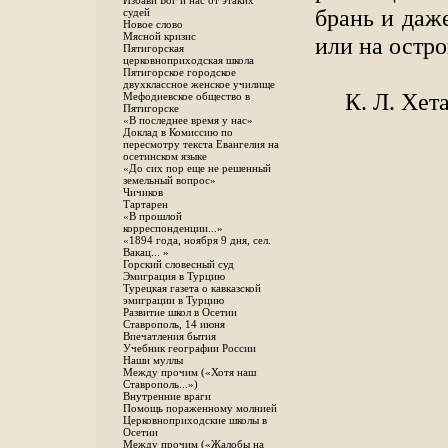
Избави Бог и нас от этаких
брань и даж
судей
Новое слово
Мясной кризис
или на остро
Пятигорская
церковноприходская школа
Пятигорское городское
двухклассное женское училище
К. Л. Хет
Мефодиевское общество в
Пятигорске
«В последнее время у нас»
Доклад в Комиссию по
пересмотру текста Евангелия на
осетинском языке
«До сих пор еще не решенный
земельный вопрос»
Чичиков
Тартарен
«В прошлой
корреспонденции...»
«1894 года, ноября 9 дня, сел.
Вакац... »
Горский словесный суд
Эмиграция в Турцию
Турецкая газета о кавказской
эмиграции в Турцию
Развитие школ в Осетии
Ставрополь, 14 июня
Впечатления бытия
Учебник географии России
Наши муллы
Между прочим («Хотя наш
Ставрополь...»)
Внутренние враги
Помощь пораженному молнией
Церковноприходские школы в
Осетии
Между прочим («Жалобы на