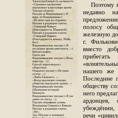
Злоупотребления по должности
Поэтому н
«Странное настроение
переживает в настоящее время
недавно н
Терская область»
Письма из Владикавказа («В
корр. из Владикавказа»)
предложение
«Не везет нам на старшин»
Письмо в редакцию газеты
полосу общ
«Северный Кавказ»
(Благодарность Марковой)
железную до
Письмо в редакцию газеты
«Северный Кавказ»
(Благодарность команд. Майк.
г. Фильков
бат.)
Владикавказские письма («В
вместо доб
последнее время замечается...»)
Библиография
прибегатъ
Герои дня
Владикавказские письма («Всем
известно...»)
«влиятельн
Способ переговоров с
обществом
нашего же 
Открытое письмо («Не имея
охоты...»)
Последние 
«Люби ближнего...»
«Когда ардонское сельское
общество выстроило здание...»
обществу со
Владикавказские письма
(Маленькая история)
него предла
Накануне
Владикавказские письма («Я так
ардонцев,
давно не писал...»)
Горские штрафные суммы
Неурядицы Северного Кавказа
убеждёнии, 
Письмо в редакцию газеты
«Юг»
речи «цивил
Зиу (Письмо к землякам)