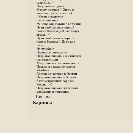
саврасов...»)
Насущные вопросы
Между прочим («Опять о
хозяине и работнике...»)
«Успех и развитие
панисламизма»
Женское образование в Осетии
Пути сообщения в горной
полосе Кавказа («В настоящее
время...»)
Пути сообщения в горной
полосе Кавказа («Из года в
год»)
На чужбине
Народное совещание
Открытое письмо к осетинской
интеллигенции
Медицинская беспомощность
Письмо в редакцию газеты
«Каз6ек»
Сословный вопрос в Осетии
Открытое письмо («Во всех
благоустроенных городах
России...»)
Открытое письмо любителям
рисования и живописи
- Письма
Картины