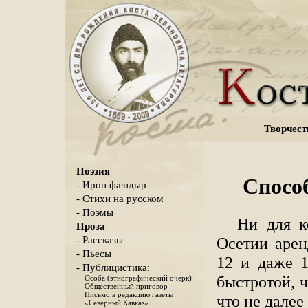
Творчест
Поэзия
Способ
- Ирон фæндыр
- Стихи на русском
- Поэмы
Ни для к
Проза
Осетии арен
- Рассказы
- Пьесы
12 и даже 1
-
Публицистика:
быстротой, ч
Особа (этнографический очерк)
Общественный приговор
Письмо в редакцию газеты
что не далее
«Северный Кавказ»