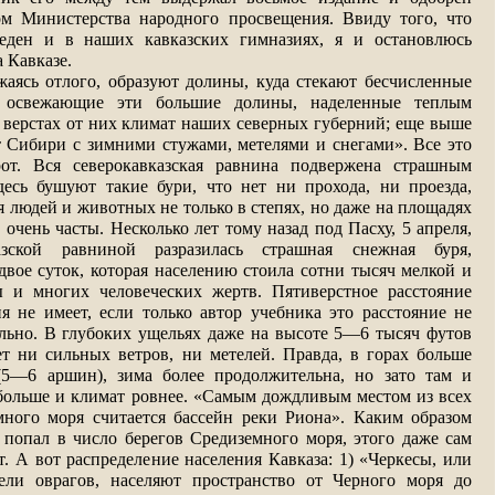
м Министерства народного просвещения. Ввиду того, что
веден и в наших кавказских гимназиях, я и остановлюсь
 Кавказе.
жаясь отлого, образуют долины, куда стекают бесчисленные
 освежающие эти большие долины, наделенные теплым
 верстах от них климат наших северных губерний; еще выше
т Сибири с зимними стужами, метелями и снегами». Все это
рот. Вся северокавказская равнина подвержена страшным
десь бушуют такие бури, что нет ни прохода, ни проезда,
я людей и животных не только в степях, но даже на площадях
 очень часты. Несколько лет тому назад под Пасху, 5 апреля,
азской равниной разразилась страшная снежная буря,
вое суток, которая населению стоила сотни тысяч мелкой и
 и многих человеческих жертв. Пятиверстное расстояние
я не имеет, если только автор учебника это расстояние не
ально. В глубоких ущельях даже на высоте 5—6 тысяч футов
ет ни сильных ветров, ни метелей. Правда, в горах больше
(5—6 аршин), зима более продолжительна, но зато там и
больше и климат ровнее. «Самым дождливым местом из всех
много моря считается бассейн реки Риона». Каким образом
 попал в число берегов Средиземного моря, этого даже сам
т. А вот распределение населения Кавказа: 1) «Черкесы, или
тели оврагов, населяют пространство от Черного моря до