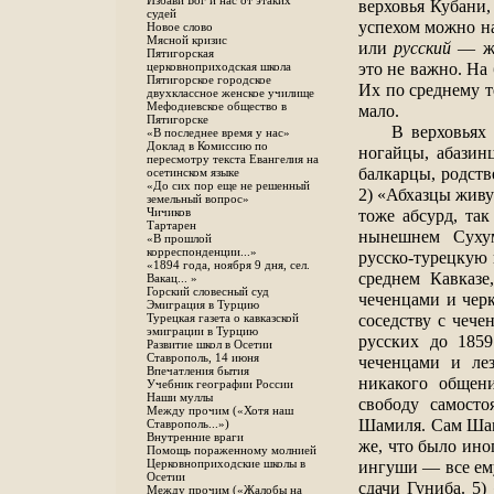
Избави Бог и нас от этаких
верховья Кубани,
судей
успехом можно на
Новое слово
Мясной кризис
или
русский
— жи
Пятигорская
это не важно. На
церковноприходская школа
Пятигорское городское
Их по среднему т
двухклассное женское училище
Мефодиевское общество в
мало.
Пятигорске
В верховьях
«В последнее время у нас»
Доклад в Комиссию по
ногайцы, абазин
пересмотру текста Евангелия на
балкарцы, родств
осетинском языке
«До сих пор еще не решенный
2) «Абхазцы живу
земельный вопрос»
тоже абсурд, так
Чичиков
Тартарен
нынешнем Сухум
«В прошлой
корреспонденции...»
русско-турецкую 
«1894 года, ноября 9 дня, сел.
среднем Кавказе
Вакац... »
Горский словесный суд
чеченцами и чер
Эмиграция в Турцию
соседству с чече
Турецкая газета о кавказской
эмиграции в Турцию
русских до 185
Развитие школ в Осетии
Ставрополь, 14 июня
чеченцами и ле
Впечатления бытия
никакого общен
Учебник географии России
Наши муллы
свободу самосто
Между прочим («Хотя наш
Шамиля. Сам Шами
Ставрополь...»)
Внутренние враги
же, что было ин
Помощь пораженному молнией
ингуши — все ему
Церковноприходские школы в
Осетии
сдачи Гуниба. 5
Между прочим («Жалобы на