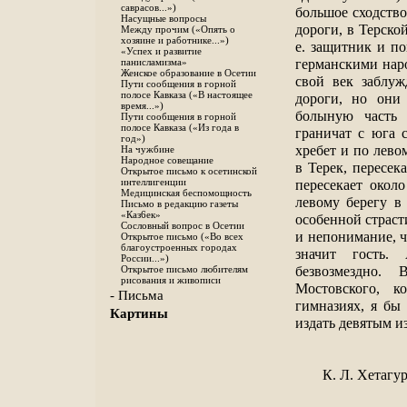
саврасов...»)
большое сходств
Насущные вопросы
дороги, в Терской
Между прочим («Опять о
хозяине и работнике...»)
е. защитник и по
«Успех и развитие
германскими нар
панисламизма»
Женское образование в Осетии
свой век заблуж
Пути сообщения в горной
полосе Кавказа («В настоящее
дороги, но они
время...»)
болыную часть 
Пути сообщения в горной
полосе Кавказа («Из года в
граничат с юга 
год»)
хребет и по лево
На чужбине
Народное совещание
в Терек, пересек
Открытое письмо к осетинской
пересекает окол
интеллигенции
Медицинская беспомощность
левому берегу в 
Письмо в редакцию газеты
«Каз6ек»
особенной страст
Сословный вопрос в Осетии
и непонимание, ч
Открытое письмо («Во всех
благоустроенных городах
значит гость.
России...»)
безвозмездно.
Открытое письмо любителям
рисования и живописи
Мостовского, к
- Письма
гимназиях, я бы
Картины
издать девятым и
К. Л. Хетагу