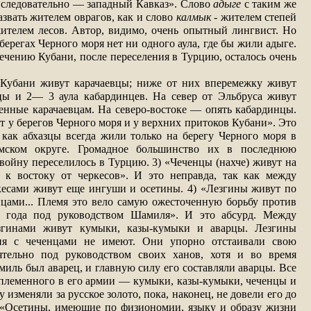
 следовательно — западный Кавказ». Слово
адыге
с таким же
звать жителем оврагов, как и слово
калмык
- жителем степей
телем лесов. Автор, видимо, очень опытный лингвист. Но
 берегах Черного моря нет ни одного аула, где бы жили адыге.
ечению Кубани, после переселения в Турцию, осталось очень
 Кубани живут карачаевцы; ниже от них вперемежку живут
цы и 2— 3 аула кабардинцев. На север от Эльбруса живут
енные карачаевцам. На северо-востоке — опять кабардинцы.
т у берегов Черного моря и у верхних притоков Кубани». Это
 как абхазцы всегда жили только на берегу Черного моря в
ском округе. Громадное большинство их в последнюю
войну переселилось в Турцию. 3) «Чеченцы (нахче) живут на
, к востоку от черкесов». И это неправда, так как между
кесами живут еще ингуши и осетины. 4) «Лезгины живут по
нцами... Племя это вело самую ожесточенную борьбу против
9 года под руководством Шамиля». И это абсурд. Между
згинами живут кумыки, казы-кумыки и аварцы. Лезгины
ия с чеченцами не имеют. Они упорно отстаивали свою
ятельно под руководством своих ханов, хотя и во время
ль был аварец, и главную силу его составляли аварцы. Все
оплеменного в его армии — кумыки, казы-кумыки, чеченцы и
 изменяли за русское золото, пока, наконец, не довели его до
) «Осетины, имеющие по физиономии, языку и образу жизни