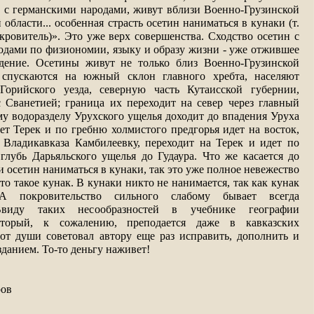
о с германскими народами, живут вблизи Военно-Грузинской
 области... особенная страсть осетин наниматься в кунаки (т.
кровитель)». Это уже верх совершенства. Сходство осетин с
одами по физиономии, языку и образу жизни - уже отжившее
дение. Осетины живут не только близ Военно-Грузинской
 спускаются на южный склон главного хребта, населяют
Горийского уезда, северную часть Кутаисской губернии,
с Сванетией; граница их переходит на север через главный
му водоразделу Урухского ущелья доходит до впадения Уруха
ает Терек и по гребню холмистого предгорья идет на восток,
о Владикавказа Камбилеевку, переходит на Терек и идет по
глубь Дарьяльского ущелья до Гудаура. Что же касается до
и осетин наниматься в кунаки, так это уже полное невежество
то такое кунак. В кунаки никто не нанимается, так как кунак
 А покровительство сильного слабому бывает всегда
 Ввиду таких несообразностей в учебнике географии
оторый, к сожалению, преподается даже в кавказских
 от души советовал автору еще раз исправить, дополнить и
зданием. То-то деньгу наживет!
ров