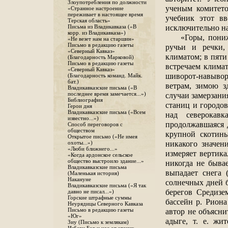
Злоупотребления по должности
ученым комитето
«Странное настроение
переживает в настоящее время
учебник этот в
Терская область»
исключительно на
Письма из Владикавказа («В
корр. из Владикавказа»)
«Горы, пони
«Не везет нам на старшин»
Письмо в редакцию газеты
ручьи и речки,
«Северный Кавказ»
климатом; в пяти
(Благодарность Марковой)
Письмо в редакцию газеты
встречаем клима
«Северный Кавказ»
шиворот-навыво
(Благодарность команд. Майк.
бат.)
ветрам, зимою з
Владикавказские письма («В
случаи замерзани
последнее время замечается...»)
Библиография
станиц и городов
Герои дня
Владикавказские письма («Всем
над северокавк
известно...»)
продолжавшаяся д
Способ переговоров с
обществом
крупной скотины
Открытое письмо («Не имея
никакого значени
охоты...»)
«Люби ближнего...»
измеряет вертик
«Когда ардонское сельское
общество выстроило здание...»
никогда не быва
Владикавказские письма
выпадает снега 
(Маленькая история)
Накануне
солнечных дней 
Владикавказские письма («Я так
берегов Средизе
давно не писал...»)
Горские штрафные суммы
бассейн р. Риона
Неурядицы Северного Кавказа
автор не объясни
Письмо в редакцию газеты
«Юг»
адыге, т. е. жи
Зиу (Письмо к землякам)