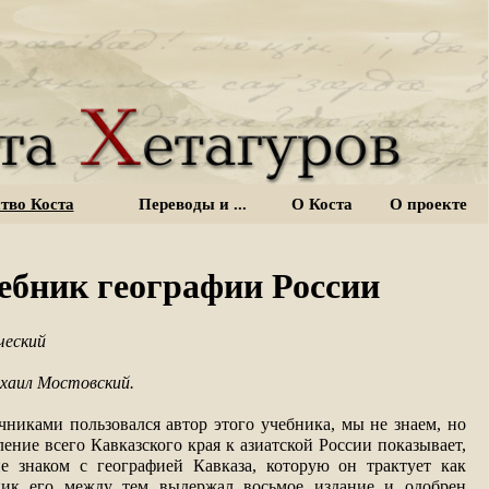
тво Коста
Переводы и ...
О Коста
О проекте
ебник географии России
ческий
хаил Мостовский.
никами пользовался автор этого учебника, мы не знаем, но
ение всего Кавказского края к азиатской России показывает,
е знаком с географией Кавказа, которую он трактует как
бник его между тем выдержал восьмое издание и одобрен