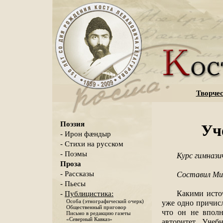
Творчес
Поэзия
Уч
- Ирон фæндыр
- Стихи на русском
- Поэмы
Курс гимнази
Проза
- Рассказы
Составил Ми
- Пьесы
Какими источ
-
Публицистика:
уже одно причисл
Особа (этнографический очерк)
Общественный приговор
что он не вполн
Письмо в редакцию газеты
«Северный Кавказ»
авторитет. Уче