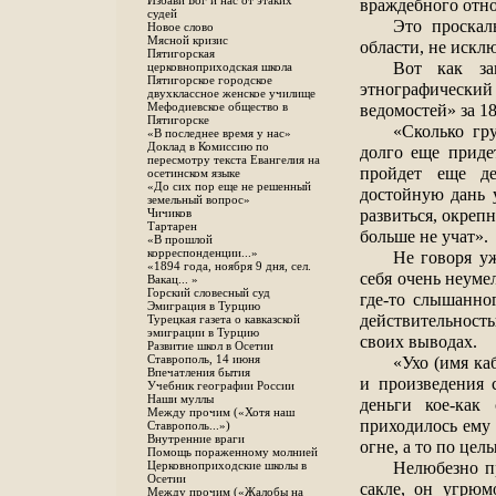
Избави Бог и нас от этаких
враждебного отн
судей
Это проскал
Новое слово
Мясной кризис
области, не искл
Пятигорская
Вот как за
церковноприходская школа
Пятигорское городское
этнографически
двухклассное женское училище
ведомостей» за 18
Мефодиевское общество в
Пятигорске
«Сколько гр
«В последнее время у нас»
Доклад в Комиссию по
долго еще приде
пересмотру текста Евангелия на
пройдет еще де
осетинском языке
«До сих пор еще не решенный
достойную дань
земельный вопрос»
развиться, окреп
Чичиков
Тартарен
больше не учат».
«В прошлой
корреспонденции...»
Не говоря уж
«1894 года, ноября 9 дня, сел.
себя очень неуме
Вакац... »
Горский словесный суд
где-то слышанно
Эмиграция в Турцию
действительност
Турецкая газета о кавказской
эмиграции в Турцию
своих выводах.
Развитие школ в Осетии
«Ухо (имя ка
Ставрополь, 14 июня
Впечатления бытия
и произведения с
Учебник географии России
Наши муллы
деньги кое-как
Между прочим («Хотя наш
приходилось ему 
Ставрополь...»)
Внутренние враги
огне, а то по цел
Помощь пораженному молнией
Нелюбезно пр
Церковноприходские школы в
Осетии
сакле, он угрюм
Между прочим («Жалобы на