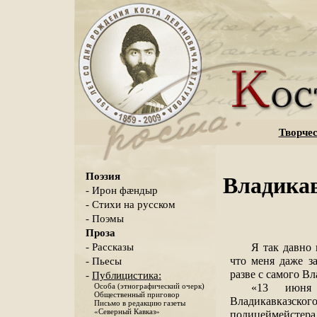
Творчес
Поэзия
Владикав
- Ирон фæндыр
- Стихи на русском
- Поэмы
Проза
Я так давно 
- Рассказы
что меня даже за
- Пьесы
разве с самого Вл
-
Публицистика:
«13 июня 
Особа (этнографический очерк)
Общественный приговор
Владикавказс
Письмо в редакцию газеты
«Северный Кавказ»
полицеймейстер