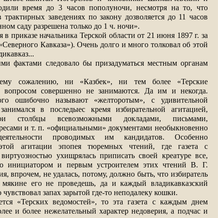
дили время до 3 часов пополуночи, несмотря на то, что
в трактирных заведениях по закону дозволяется до 11 часов
нном саду разрешена только до 1 ч. ночи».
я в приказе начальника Терской области от 21 июня 1897 г. за
«Северного Кавказа»). Очень долго и много толковал об этой
дикавказ...
ми фактами следовало бы призадуматься местным органам
ему сожалению, ни «Казбек», ни тем более «Терские
м вопросом совершенно не занимаются. Да им и некогда.
рого ошибочно называют «желторотым», с удивительной
 занимался в последыес кремя избирательной агитацией,
вои столбцы всевозможными докладами, письмами,
дресами и т. п. «официальными» документами необыкновенно
деятельности проводимых им кандидатов. Особенно
этой агитации эпопея тюремных чтений, где газета с
виртуозностью ухищрялась приписать своей креатуре все,
ло инициатором и первым устроителем этих чтений В. Г.
я, впрочем, не удалась, потому, должно быть, что избиратель
 мякине его не проведешь, да и каждый владикавказский
 чувствовал запах зарытой где-то неподалеку кошки.
ется «Терских ведомостей», то эта газета с каждым днем
лее и более нежелательный характер недоверия, а подчас и