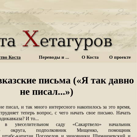
тво Коста
Переводы и ...
О Коста
О проекте
казские письма («Я так давно
не писал...»)
не писал, и так много интересного накопилось за это время,
трудняет теперь вопрос, с чего начать свое письмо. Начать
адикавказа? И то...
в увеселительном саду «Сакартвело» начальник
кого округа, подполковник Мищенко, помощник
а штабс-капитан Погорелов и чиновники Шиманчевский и