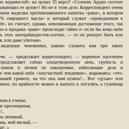
их ведомостей» на целых 35 верст! «Селение Ардон состоит
ужающих ее аулов»! Но не в этом дело. Корреспондент очень
ением выделки противозаконного напитка «раки», в котором
0% сивушного масла» и который служит «проводником к
й», но считает, однако, невозможным достижение этого, так
во и продажа «раки» происходят тайно и «если бы кому-либо
ть этих контрабандистов-осетин, — то он рискует быть или
я, или даже убитым».
 акцизные чиновники, каково служить вам при таких
оче, — продолжает корреспондент, — коренное население
представляет собою олицетворенную лень, грубость и
ь, никем и ничем не наказуемые, избегающие дела и
е чем какой-либо «злосчастной эпидемии», выражаясь: «что-
вашей грамоте, на что она нам нужна?... Вот «духан» или
жнее, по крайности можно и выпить и погулять, а гульбища
нам в ученье,
ше просвещенья,
!..
 ты ленивый,
ешь, мой милый, —
ой!..»