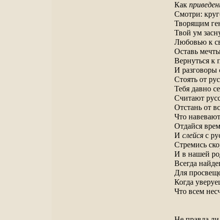
Как
приведен
Смотри: круг
Творящим ге
Твой ум засн
Любовью к св
Оставь мечт
Вернуться к
И разговоры
Стоять от рус
Тебя давно с
Считают рус
Отстань от в
Что навевают
Отдайся вре
И
слейся
с ру
Стремись ск
И в нашей р
Всегда найд
Для просвещ
Когда уверуе
Что всем нес
Не правда ли