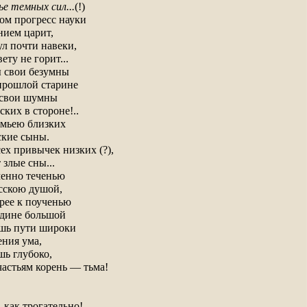
ье темных сил...
(!)
ом прогресс науки
нием царит,
ул почти навеки,
ету не горит...
ы свои безумны
 прошлой старине
 свои шумны
ских в стороне!..
емьею близких
ские сыны.
сех привычек низких (?),
 злые сны...
менно теченью
сскою душой,
орее к поученью
одине большой
ешь пути широки
ения ума,
шь глубоко,
частьям корень — тьма!
, как трогательно!