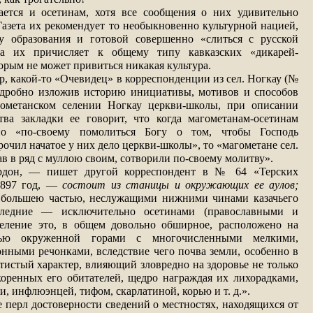
ается и осетинам, хотя все сообщения о них удивительно
азета их рекомендует то необыкновенно культурной нацией,
у образования и готовой совершенно «слиться с русской
на их причисляет к общему типу кавказских «дикарей-
орым не может привиться никакая культура.
р, какой-то «Очевидец» в корреспонденции из сел. Ногкау (№
 подробно изложив историю инициативы, мотивов и способов
гометанском селении Ногкау церкви-школы, при описании
ва закладки ее говорит, что когда магометанам-осетинам
о «по-своему помолиться Богу о том, чтобы Господь
рочил начатое у них дело церкви-школы», то «магометане сел.
тав в ряд с муллою своим, сотворили по-своему молитву».
рдон, — пишет другой корреспондент в № 64 «Терских
1897 год, —
состоит из станицы и окружающих ее аулов;
, большею частью, неслужащими нижними чинами казачьего
следние — исключительно осетинами (православными и
селение это, в общем довольно обширное, расположено на
стью окруженной горами с многочисленными мелкими,
нными речонками, вследствие чего почва земли, особенно в
отистый характер, влияющий зловредно на здоровье не только
коренных его обитателей, щедро награждая их лихорадками,
, инфлюэнцей, тифом, скарлатиной, корью и т. д.».
 перл достоверности сведений о местностях, находящихся от