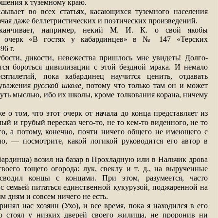
ошения к туземному краю.
ьзывает во всех статьях, касающихся туземного населения
ючая даже беллетристических и поэтических произведений.
канчивает, например, некий М. И. К. о свой якобы
й очерк «В гостях у кабардинцев» в № 147 «Терских
96 г.
убости, дикости, невежества пришлось мне увидеть! Долго-
тся бороться цивилизации с этой бездной мрака. И немало
сятилетий, пока кабардинец научится ценить, отдавать
 уважения
русской школе,
потому что только там он и может
нуть мыслью, ибо их школы, кроме толкования корана, ничему
е о том, что этот очерк от начала до конца представляет из
лый и грубый пересказ чего-то, не то кем-то виденного, не то
го, а потому, конечно, почти ничего общего не имеющего с
ыо, — посмотрите, какой логикой руководится его автор в
бардинца) возил на базар в Прохладную или в Нальчик дрова
воего тощего огорода: лук, свеклу и т. д., на вырученные
 сводил концы с концами. При этом, разумеется, часто
с семьей питаться единственной кукурузой, поджаренной на
ым дням и совсем ничего не есть.
инял нас хозяин (Ухо), и все время, пока я находился в его
о стоял у низких дверей своего жилища, не проронив ни