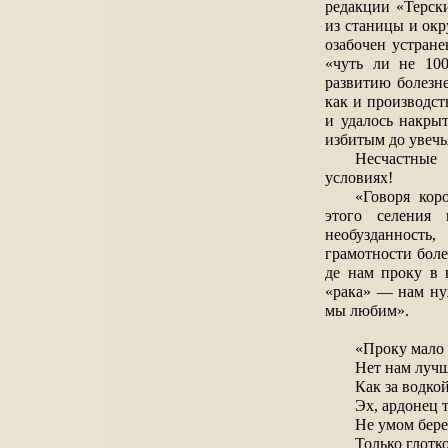
редакции «Терск
из станицы и окр
озабочен устран
«чуть ли не 10
развитию болезне
как и производст
и удалось накры
избитым до увечь
Несчастные
условиях!
«Говоря кор
этого селения 
необузданност
грамотности боле
де нам проку в 
«рака» — нам ну
мы любим».
«Проку мало 
Нет нам луч
Как за водкой
Эх, ардонец
Не умом бер
Только глотк