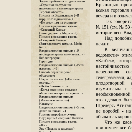
Злоупотребления по должности
Крыницын прово
«Странное настроение
переживает в настоящее время
всякая торговля 
Терская область»
вечера и в означе
Письма из Владикавказа («В
корр. из Владикавказа»)
Так говоритс
«Не везет нам на старшин»
№ 151 (см. № 53 
Письмо в редакцию газеты
«Северный Кавказ»
истории весь Вла
(Благодарность Марковой)
Письмо в редакцию газеты
Над подобны
«Северный Кавказ»
печати.
(Благодарность команд. Майк.
бат.)
К величайш
Владикавказские письма («В
ведомости» эти
последнее время замечается...»)
Библиография
«Казбек», кото
Герои дня
Владикавказские письма («Всем
настойчивостью
известно...»)
переполняя с
Способ переговоров с
обществом
телеграммами, а
Открытое письмо («Не имея
плодотворной 
охоты...»)
«Люби ближнего...»
изумительна в 
«Когда ардонское сельское
необыкновенной 
общество выстроило здание...»
Владикавказские письма
что сделано бы
(Маленькая история)
Накануне
Шредерс. Агитаци
Владикавказские письма («Я так
не воробей - на
давно не писал...»)
Горские штрафные суммы
обыватель хорошо
Неурядицы Северного Кавказа
Что же каса
Письмо в редакцию газеты
«Юг»
принимает все бо
Зиу (Письмо к землякам)