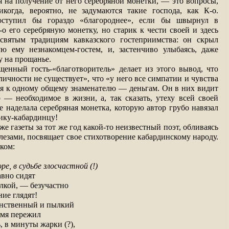
я на получение от него серебряной монетки, — это вопросы,
когда, вероятно, не задумаются такие господа, как К-о.
оступил бы гораздо «благороднее», если бы швырнул в
о его серебряную монетку, но старик к чести своей и здесь
святым традициям кавказского гостеприимства: он скрыл
ую ему незнакомцем-гостем, и, застенчиво улыбаясь, даже
у на прощанье.
щенный гость-«благотворитель» делает из этого вывод, что
личности не существует», что «у него все симпатии и чувства
ся к одному общему знаменателю — деньгам. Он в них видит
 — необходимое в жизни, а, так сказать, утеху всей своей
е наделала серебряная монетка, которую автор грубо навязал
рику-кабардинцу!
же газеты за тот же год какой-то неизвестный поэт, обливаясь
езами, посвящает свое стихотворение кабардинскому народу.
иком:
ре, в судьбе злосчастной (!)
авно сидят
лкой, — безучастно
ие глядят!
инственный и пылкий
емя пережил
ь, в минуты жарки (?),