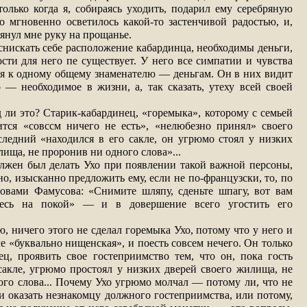
только когда я, собираясь уходить, подарил ему серебряную
о мгновенно осветилось какой-то застенчивой радостью, и,
тянул мне руку на прощанье.
снискать себе расположение кабардинца, необходимы деньги,
сти для него пе существует. У него все симпатии и чувства
ся к одному общему знаменателю — деньгам. Он в них видит
 — необходимое в жизни, а, так сказать, утеху всей своей
д ли это? Старик-кабардинец, «горемыка», которому с семьей
ится «совссм ничего не есть», «нелюбезно принял» своего
следний «находился в его сакле, он угрюмо стоял у низких
лища, не проронив ни одного слова»...
олжен был делать Ухо при появлении такой важной персоны,
чно, изысканно предложить ему, если не по-французски, то, по
ловами Фамусова: «Снимите шляпу, сденьте шпагу, вот вам
тесь на покой» — и в довершение всего угостить его
, ничего этого не сделал горемыка Ухо, потому что у него и
ле «буквально нищенская», и поесть совсем нечего. Он только
ец, проявить свое гостеприимство тем, что он, пока гость
сакле, угрюмо простоял у низких дверей своего жилища, не
го слова... Почему Ухо угрюмо молчал — потому ли, что не
 оказать незнакомцу должного гостеприимства, или потому,