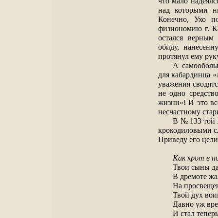
что мало надеялс
над которыми ни
Конечно, Ухо п
физиономию г. К-
остался верным 
обиду, нанесенн
протянул ему рук
А самооболь
для кабардинца «
уважения сводят
не одно средство
жизни»! И это вс
несчастному ста
В № 133 той 
крокодиловыми сл
Приведу его цел
Как крот в но
Твои сыны д
В дремоте жа
На просвещен
Твой дух во
Давно уж вр
И стал тепер