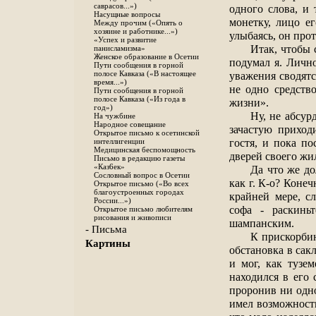
саврасов...»)
одного слова, и 
Насущные вопросы
монетку, лицо ег
Между прочим («Опять о
хозяине и работнике...»)
улыбаясь, он про
«Успех и развитие
Итак, чтобы 
панисламизма»
Женское образование в Осетии
подумал я. Лично
Пути сообщения в горной
уважения сводят
полосе Кавказа («В настоящее
время...»)
не одно средство
Пути сообщения в горной
полосе Кавказа («Из года в
жизни».
год»)
Ну, не абсур
На чужбине
Народное совещание
зачастую приход
Открытое письмо к осетинской
гостя, и пока по
интеллигенции
Медицинская беспомощность
дверей своего жи
Письмо в редакцию газеты
«Каз6ек»
Да что же д
Сословный вопрос в Осетии
как г. К-о? Коне
Открытое письмо («Во всех
благоустроенных городах
крайней мере, с
России...»)
софа - раскинь
Открытое письмо любителям
рисования и живописи
шампанским.
- Письма
К прискорбию
Картины
обстановка в сак
и мог, как тузем
находился в его 
проронив ни одно
имел возможности