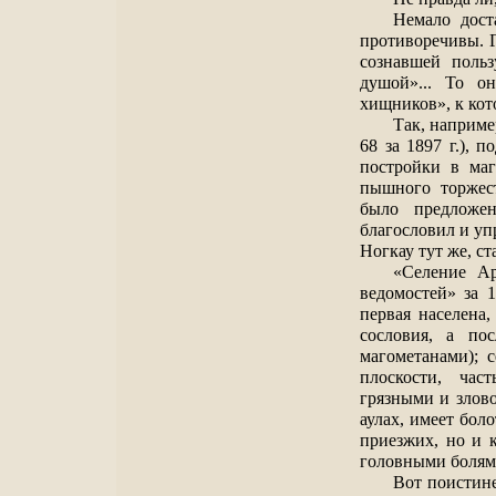
Немало дост
противоречивы. Г
сознавшей польз
душой»... То о
хищников», к кот
Так, наприме
68 за 1897 г.),
постройки в ма
пышного торжест
было предложен
благословил и уп
Ногкау тут же, с
«Селение А
ведомостей» за 
первая населена
сословия, а по
магометанами); 
плоскости, ча
грязными и злово
аулах, имеет бол
приезжих, но и 
головными болями
Вот поистине