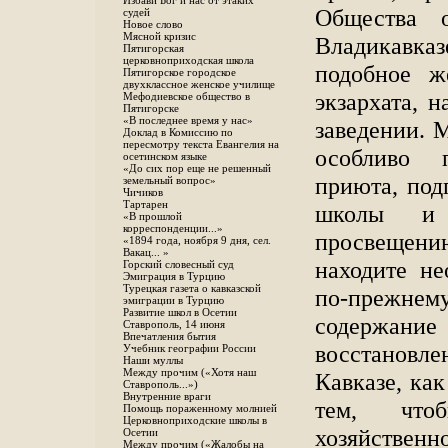
Избави Бог и нас от этаких
Общества 
судей
Новое слово
Мясной кризис
Владикавка
Пятигорская
церковноприходская школа
подобное ж
Пятигорское городское
двухклассное женское училище
экзархата, 
Мефодиевское общество в
Пятигорске
«В последнее время у нас»
заведении. 
Доклад в Комиссию по
пересмотру текста Евангелия на
особливо п
осетинском языке
«До сих пор еще не решенный
приюта, под
земельный вопрос»
Чичиков
Тартарен
школы и 
«В прошлой
корреспонденции...»
просвещени
«1894 года, ноября 9 дня, сел.
Вакац... »
находите н
Горский словесный суд
Эмиграция в Турцию
Турецкая газета о кавказской
по-прежнему
эмиграции в Турцию
Развитие школ в Осетии
содержан
Ставрополь, 14 июня
Впечатления бытия
восстановл
Учебник географии России
Наши муллы
Между прочим («Хотя наш
Кавказе, как
Ставрополь...»)
Внутренние враги
тем, что
Помощь пораженному молнией
Церковноприходские школы в
хозяйствен
Осетии
Между прочим («Жалобы на