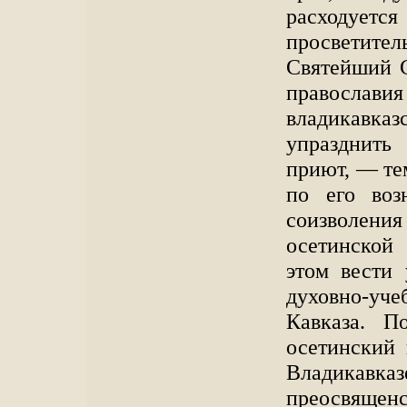
расходует
просветит
Святейший С
православ
владикавка
упразднить
приют, — те
по его воз
соизволения
осетинской
этом вести
духовно-уч
Кавказа. П
осетинский 
Владика
преосвящен