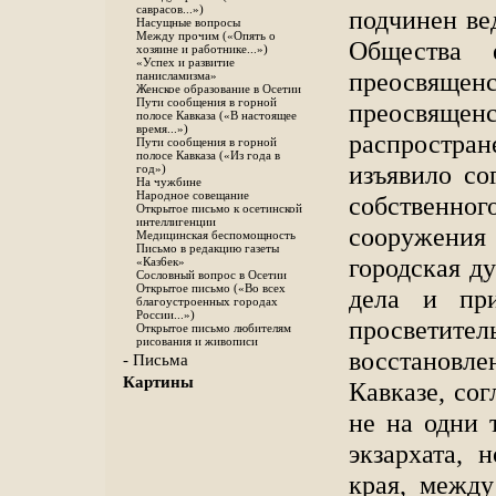
саврасов...»)
подчинен ве
Насущные вопросы
Между прочим («Опять о
Общества 
хозяине и работнике...»)
«Успех и развитие
преосвященс
панисламизма»
Женское образование в Осетии
Пути сообщения в горной
преосвящен
полосе Кавказа («В настоящее
время...»)
распростр
Пути сообщения в горной
полосе Кавказа («Из года в
изъявило со
год»)
На чужбине
Народное совещание
собственн
Открытое письмо к осетинской
интеллигенции
сооружения
Медицинская беспомощность
Письмо в редакцию газеты
городская д
«Каз6ек»
Сословный вопрос в Осетии
Открытое письмо («Во всех
дела и при
благоустроенных городах
России...»)
просвети
Открытое письмо любителям
рисования и живописи
восстановл
- Письма
Картины
Кавказе, со
не на одни 
экзархата, 
края, между