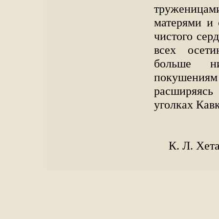
труженица
матерями и
чистого сер
всех осети
больше н
покушениям
расширяясь
уголках Кавк
К. Л. Хет