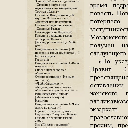
Злоупотребления по должности
время подр
«Странное настроение
переживает в настоящее время
повесть. Но
Терская область»
Письма из Владикавказа («В
корр. из Владикавказа»)
потерпело
«Не везет нам на старшин»
Письмо в редакцию газеты
заступниче
«Северный Кавказ»
(Благодарность Марковой)
Моздокског
Письмо в редакцию газеты
«Северный Кавказ»
(Благодарность команд. Майк.
получен н
бат.)
Владикавказские письма («В
следующего 
последнее время замечается...»)
Библиография
«По указ
Герои дня
Владикавказские письма («Всем
известно...»)
Правит. 
Способ переговоров с
обществом
преосвященс
Открытое письмо («Не имея
охоты...»)
оставлении
«Люби ближнего...»
«Когда ардонское сельское
общество выстроило здание...»
женского 
Владикавказские письма
(Маленькая история)
владикавказ
Накануне
Владикавказские письма («Я так
экзархата
давно не писал...»)
Горские штрафные суммы
Неурядицы Северного Кавказа
православн
Письмо в редакцию газеты
«Юг»
прочим, пр
Зиу (Письмо к землякам)