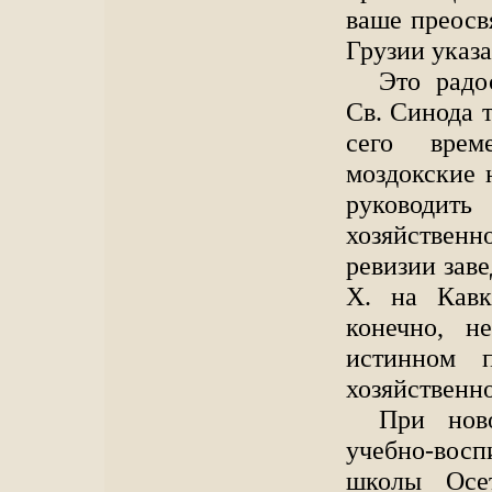
ваше преосв
Грузии указ
Это радо
Св. Синода 
сего врем
моздокские 
руководить
хозяйстве
ревизии зав
X. на Кавк
конечно, н
истинном п
хозяйственно
При ново
учебно-вос
школы Осе