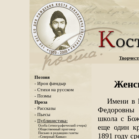
Творчест
Поэзия
Женск
- Ирон фæндыр
- Стихи на русском
- Поэмы
Имени в 
Проза
Федоровны 
- Рассказы
- Пьесы
школа с Бо
-
Публицистика:
еще один кр
Особа (этнографический очерк)
Общественный приговор
Письмо в редакцию газеты
1891 году ср
«Северный Кавказ»